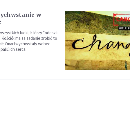
ychwstanie w
e
szystkich ludzi, którzy "odeszli
 Kościół ma za zadanie zrobić to
obił Zmartwychwstały wobec
palić ich serca.