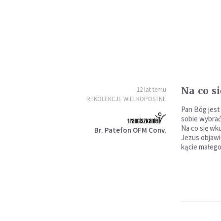
Na co s
12 lat temu
REKOLEKCJE WIELKOPOSTNE
Pan Bóg jes
sobie wybrać
Na co się wk
Br. Patefon OFM Conv.
Jezus objawi
kącie małego