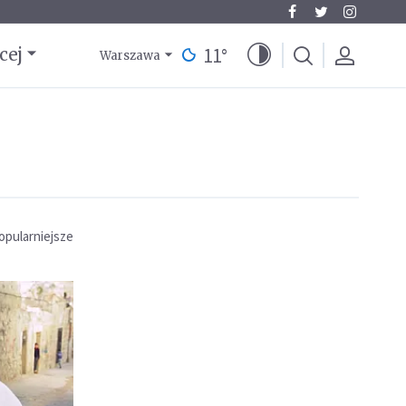
11
°
cej
Warszawa
opularniejsze