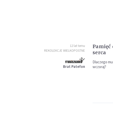
Pamięć 
12 lat temu
REKOLEKCJE WIELKOPOSTNE
serca
Dlaczego mus
Brat Patefon
wczoraj?