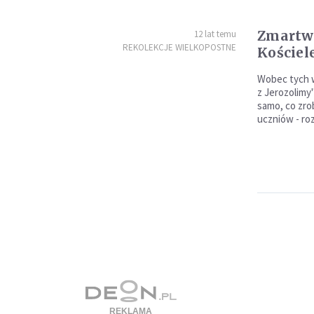
Zmartw
12 lat temu
REKOLEKCJE WIELKOPOSTNE
Kościel
Wobec tych w
z Jerozolimy"
samo, co zr
uczniów - roz