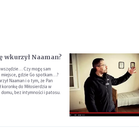
ię wkurzył Naaman?
t wszędzie… Czy mogę sam
 miejsce, gdzie Go spotkam…?
urzył Naaman i o tym, że Pan
ł koronkę do Miłosierdzia w
 domu, bez intymności i patosu.