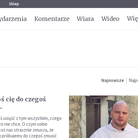
g
Sklep
Wię
darzenia
Komentarze
Wiara
Wideo
Najnowsze
Najp
oś cię do czegoś
.
iś usiąść z tym wszystkim, czego
zo nie chce. O czym sobie
toś nas strasznie zmusza, że
ę próbujemy do czegoś zmusić