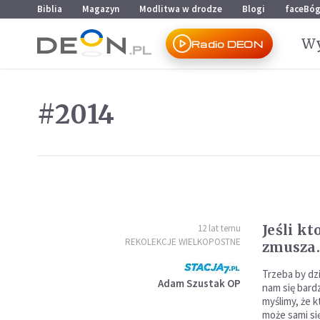
Przejdź do menu głównego
Przejdź do treści
Biblia
Magazyn
Modlitwa w drodze
Blogi
faceBó
Wy
Radio DEON
#2014
Jeśli kt
12 lat temu
REKOLEKCJE WIELKOPOSTNE
zmusza..
Trzeba by dz
Adam Szustak OP
nam się bard
myślimy, że k
może sami si