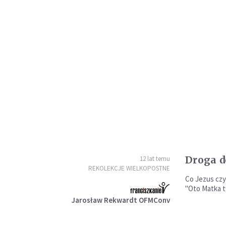
Droga d
12 lat temu
REKOLEKCJE WIELKOPOSTNE
Co Jezus czy
"Oto Matka t
Jarosław Rekwardt OFMConv