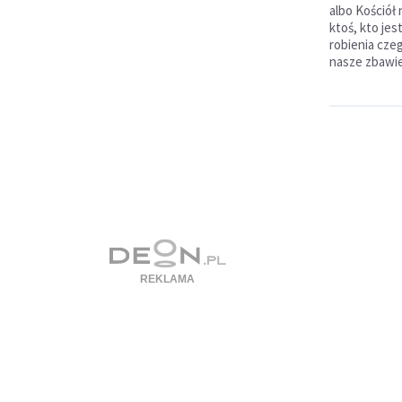
albo Kościół
ktoś, kto je
robienia cze
nasze zbawi