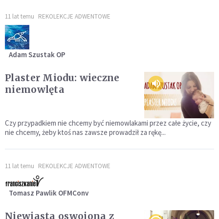
11 lat temu
REKOLEKCJE ADWENTOWE
Adam Szustak OP
Plaster Miodu: wieczne
niemowlęta
Czy przypadkiem nie chcemy być niemowlakami przez całe życie, czy
nie chcemy, żeby ktoś nas zawsze prowadził za rękę...
11 lat temu
REKOLEKCJE ADWENTOWE
Tomasz Pawlik OFMConv
Niewiasta oswojona z