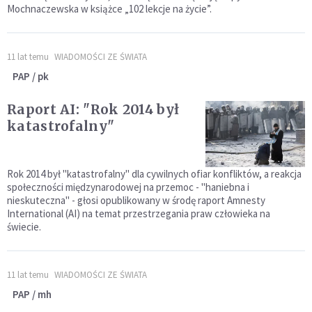
Mochnaczewska w książce „102 lekcje na życie”.
11 lat temu
WIADOMOŚCI ZE ŚWIATA
PAP / pk
Raport AI: "Rok 2014 był
katastrofalny"
Rok 2014 był "katastrofalny" dla cywilnych ofiar konfliktów, a reakcja
społeczności międzynarodowej na przemoc - "haniebna i
nieskuteczna" - głosi opublikowany w środę raport Amnesty
International (AI) na temat przestrzegania praw człowieka na
świecie.
11 lat temu
WIADOMOŚCI ZE ŚWIATA
PAP / mh