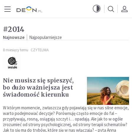
Przejdź do menu głównego
Przejdź do treści
#2014
Najnowsze
Najpopularniejsze
8 miesięcy temu
CZYTELNIA
Nie musisz się spieszyć,
bo dużo ważniejsza jest
świadomość kierunku
W którym momencie, zwłaszcza gdy pojawiają się w nas silne emocje,
warto podejmować decyzje? Porównuję często emocje do fal –
przypływają, rosną, osiągają szczyt i… opadają. Ale jak to w ogóle
zrozumieć od strony psychologicznej, od strony terapii schematów?
Jak to się ma do trybów, które się w nas włączają? – pyta Anna