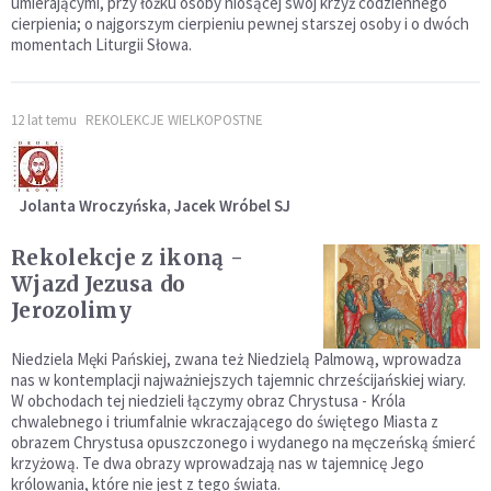
umierającymi, przy łóżku osoby niosącej swój krzyż codziennego
cierpienia; o najgorszym cierpieniu pewnej starszej osoby i o dwóch
momentach Liturgii Słowa.
12 lat temu
REKOLEKCJE WIELKOPOSTNE
Jolanta Wroczyńska, Jacek Wróbel SJ
Rekolekcje z ikoną -
Wjazd Jezusa do
Jerozolimy
Niedziela Męki Pańskiej, zwana też Niedzielą Palmową, wprowadza
nas w kontemplacji najważniejszych tajemnic chrześcijańskiej wiary.
W obchodach tej niedzieli łączymy obraz Chrystusa - Króla
chwalebnego i triumfalnie wkraczającego do świętego Miasta z
obrazem Chrystusa opuszczonego i wydanego na męczeńską śmierć
krzyżową. Te dwa obrazy wprowadzają nas w tajemnicę Jego
królowania, które nie jest z tego świata.