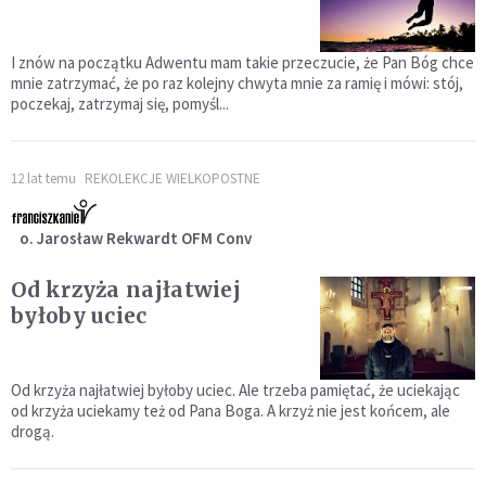
I znów na początku Adwentu mam takie przeczucie, że Pan Bóg chce
mnie zatrzymać, że po raz kolejny chwyta mnie za ramię i mówi: stój,
poczekaj, zatrzymaj się, pomyśl...
12 lat temu
REKOLEKCJE WIELKOPOSTNE
o. Jarosław Rekwardt OFM Conv
Od krzyża najłatwiej
byłoby uciec
Od krzyża najłatwiej byłoby uciec. Ale trzeba pamiętać, że uciekając
od krzyża uciekamy też od Pana Boga. A krzyż nie jest końcem, ale
drogą.