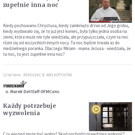
zupełnie inna noc
Kiedy pochowano Chrystusa, kiedy zamknięto drzwi od Jego grobu,
kiedy wydawało się, że to już jest koniec, była tylko jedna osoba na
ziemi, która może nie tyle wiedziała, ale przypuszczała, czym ta noc
różni się od wszystkich innych nocy. Ta noc będzie trwała aż do
niedzielnego poranka. Dlaczego Miriam - mama Jezusa - wiedziała, że
ta noc, to jest zupełnie inna noc?
12 lat temu
REKOLEKCJE WIELKOPOSTNE
o. Marek Dettlaff OFMConv.
Każdy potrzebuje
wyzwolenia
Czy więzień może być wolny? Skąd pochodzi prawdziwa wolność?