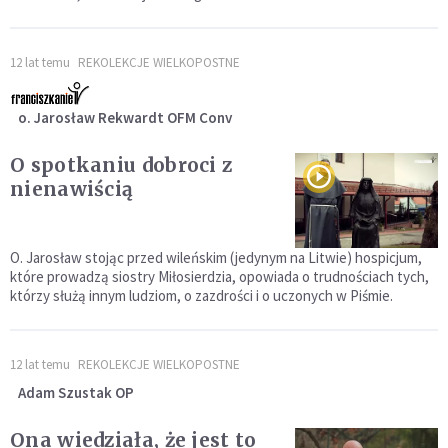
12 lat temu
REKOLEKCJE WIELKOPOSTNE
o. Jarosław Rekwardt OFM Conv
O spotkaniu dobroci z
nienawiścią
O. Jarosław stojąc przed wileńskim (jedynym na Litwie) hospicjum,
które prowadzą siostry Miłosierdzia, opowiada o trudnościach tych,
którzy służą innym ludziom, o zazdrości i o uczonych w Piśmie.
12 lat temu
REKOLEKCJE WIELKOPOSTNE
Adam Szustak OP
Ona wiedziała, że jest to