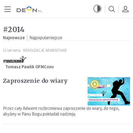
Przejdź do menu głównego
Przejdź do treści
#2014
Najnowsze
Najpopularniejsze
11 lat temu
REKOLEKCJE ADWENTOWE
Tomasz Pawlik OFMConv
Zaproszenie do wiary
Przez cały Adwent rozbrzmiewa zaproszenie do wiary, do tego,
abyśmy w Panu Bogu pokładali nadzieję.