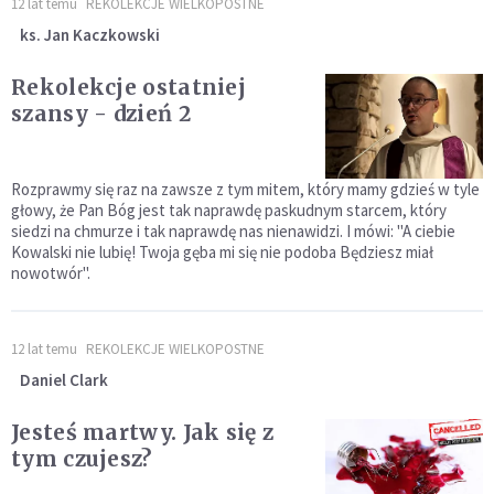
12 lat temu
REKOLEKCJE WIELKOPOSTNE
ks. Jan Kaczkowski
Rekolekcje ostatniej
szansy - dzień 2
Rozprawmy się raz na zawsze z tym mitem, który mamy gdzieś w tyle
głowy, że Pan Bóg jest tak naprawdę paskudnym starcem, który
siedzi na chmurze i tak naprawdę nas nienawidzi. I mówi: "A ciebie
Kowalski nie lubię! Twoja gęba mi się nie podoba Będziesz miał
nowotwór".
12 lat temu
REKOLEKCJE WIELKOPOSTNE
Daniel Clark
Jesteś martwy. Jak się z
tym czujesz?