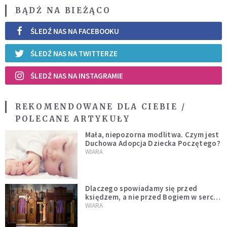
BĄDŹ NA BIEŻĄCO
ŚLEDŹ NAS NA FACEBOOKU
ŚLEDŹ NAS NA TWITTERZE
ŚLEDŹ NAS NA INSTAGRAMIE
REKOMENDOWANE DLA CIEBIE /
POLECANE ARTYKUŁY
Mała, niepozorna modlitwa. Czym jest
Duchowa Adopcja Dziecka Poczętego?
WIARA
Dlaczego spowiadamy się przed
księdzem, a nie przed Bogiem w sercu?
Dariusz Piórkowski SJ odpowiada
WIARA