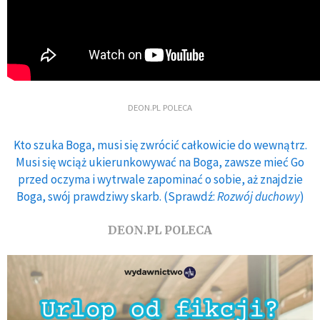
DEON.PL POLECA
Kto szuka Boga, musi się zwrócić całkowicie do wewnątrz.
Musi się wciąż ukierunkowywać na Boga, zawsze mieć Go
przed oczyma i wytrwale zapominać o sobie, aż znajdzie
Boga, swój prawdziwy skarb. (Sprawdź:
Rozwój duchowy
)
DEON.PL POLECA