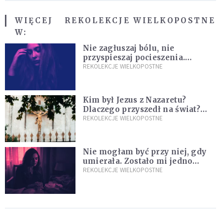
WIĘCEJ
REKOLEKCJE WIELKOPOSTNE
W:
Nie zagłuszaj bólu, nie
przyspieszaj pocieszenia.
Przyjmij ciszę zamiast rzucać się
REKOLEKCJE WIELKOPOSTNE
w działanie [Siedem Boleści]
Kim był Jezus z Nazaretu?
Dlaczego przyszedł na świat?
I dlaczego umarł?
REKOLEKCJE WIELKOPOSTNE
Nie mogłam być przy niej, gdy
umierała. Zostało mi jedno
wspomnienie [Siedem Boleści]
REKOLEKCJE WIELKOPOSTNE