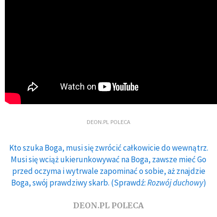
DEON.PL POLECA
Kto szuka Boga, musi się zwrócić całkowicie do wewnątrz.
Musi się wciąż ukierunkowywać na Boga, zawsze mieć Go
przed oczyma i wytrwale zapominać o sobie, aż znajdzie
Boga, swój prawdziwy skarb. (Sprawdź:
Rozwój duchowy
)
DEON.PL POLECA