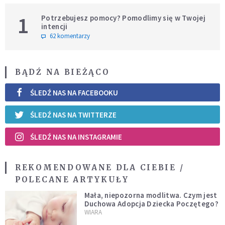
1
Potrzebujesz pomocy? Pomodlimy się w Twojej
intencji
62 komentarzy
BĄDŹ NA BIEŻĄCO
ŚLEDŹ NAS NA FACEBOOKU
ŚLEDŹ NAS NA TWITTERZE
ŚLEDŹ NAS NA INSTAGRAMIE
REKOMENDOWANE DLA CIEBIE /
POLECANE ARTYKUŁY
Mała, niepozorna modlitwa. Czym jest
Duchowa Adopcja Dziecka Poczętego?
WIARA