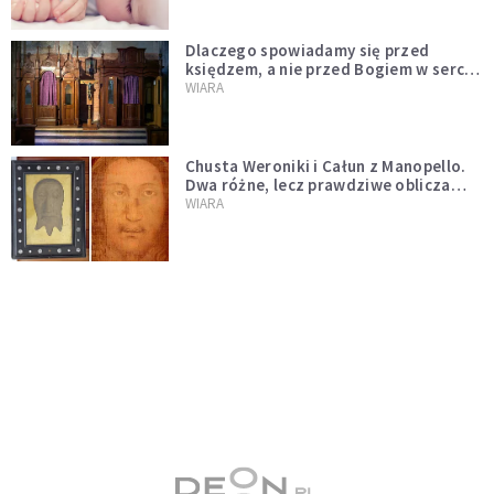
Dlaczego spowiadamy się przed
księdzem, a nie przed Bogiem w sercu?
Dariusz Piórkowski SJ odpowiada
WIARA
Chusta Weroniki i Całun z Manopello.
Dwa różne, lecz prawdziwe oblicza
Chrystusa
WIARA