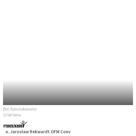
(fot. franciszkanie.tv)
12 lat temu
o. Jarosław Rekwardt OFM Conv