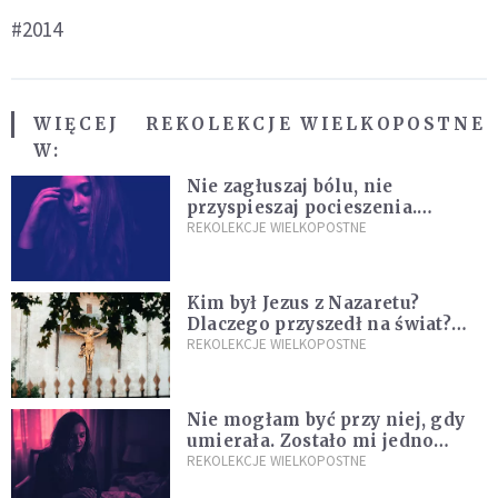
#2014
WIĘCEJ
REKOLEKCJE WIELKOPOSTNE
W:
Nie zagłuszaj bólu, nie
przyspieszaj pocieszenia.
Przyjmij ciszę zamiast rzucać się
REKOLEKCJE WIELKOPOSTNE
w działanie [Siedem Boleści]
Kim był Jezus z Nazaretu?
Dlaczego przyszedł na świat?
I dlaczego umarł?
REKOLEKCJE WIELKOPOSTNE
Nie mogłam być przy niej, gdy
umierała. Zostało mi jedno
wspomnienie [Siedem Boleści]
REKOLEKCJE WIELKOPOSTNE