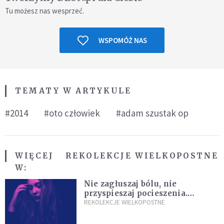
Tu możesz nas wesprzeć.
WSPOMÓŻ NAS
TEMATY W ARTYKULE
#2014
#oto człowiek
#adam szustak op
WIĘCEJ
REKOLEKCJE WIELKOPOSTNE
W:
Nie zagłuszaj bólu, nie
przyspieszaj pocieszenia.
Przyjmij ciszę zamiast rzucać się
REKOLEKCJE WIELKOPOSTNE
w działanie [Siedem Boleści]