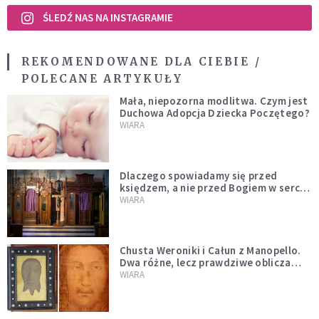
ŚLEDŹ NAS NA INSTAGRAMIE
REKOMENDOWANE DLA CIEBIE /
POLECANE ARTYKUŁY
Mała, niepozorna modlitwa. Czym jest
Duchowa Adopcja Dziecka Poczętego?
WIARA
Dlaczego spowiadamy się przed
księdzem, a nie przed Bogiem w sercu?
Dariusz Piórkowski SJ odpowiada
WIARA
Chusta Weroniki i Całun z Manopello.
Dwa różne, lecz prawdziwe oblicza
Chrystusa
WIARA