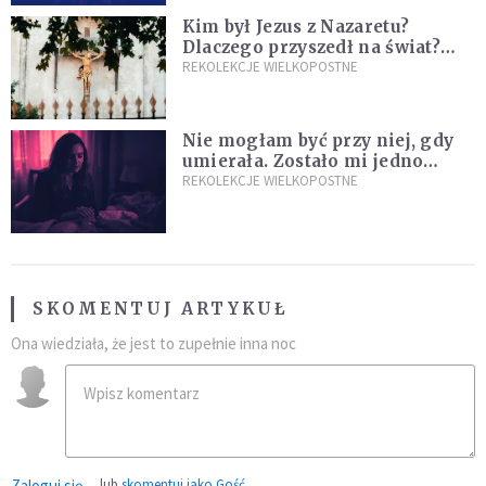
Kim był Jezus z Nazaretu?
Dlaczego przyszedł na świat?
I dlaczego umarł?
REKOLEKCJE WIELKOPOSTNE
Nie mogłam być przy niej, gdy
umierała. Zostało mi jedno
wspomnienie [Siedem Boleści]
REKOLEKCJE WIELKOPOSTNE
SKOMENTUJ ARTYKUŁ
Ona wiedziała, że jest to zupełnie inna noc
Zaloguj się
lub
skomentuj jako Gość