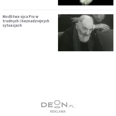
Modlitwa ojca Pio w
trudnych i beznadziejnych
sytuacjach