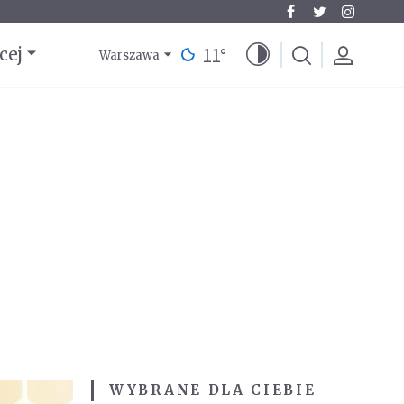
11
°
cej
Warszawa
WYBRANE DLA CIEBIE