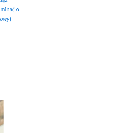
ominać o
howy
)