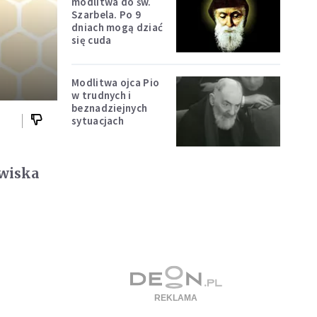
modlitwa do św.
Szarbela. Po 9
dniach mogą dziać
się cuda
Modlitwa ojca Pio
w trudnych i
beznadziejnych
sytuacjach
owiska