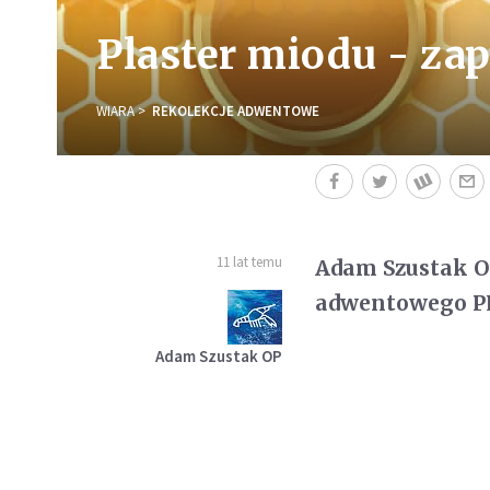
Plaster miodu - za
WIARA
REKOLEKCJE ADWENTOWE
11 lat temu
Adam Szustak O
adwentowego P
Adam Szustak OP