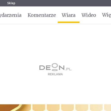
g
Sklep
Wię
darzenia
Komentarze
Wiara
Wideo