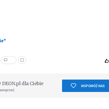
ie"
DEON.pl dla Ciebie
WSPOMÓŻ NAS
 wesprzeć.