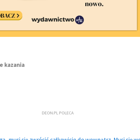
e kazania
DEON.PL POLECA
ga, musi się zwrócić całkowicie do wewnątrz. Musi się w