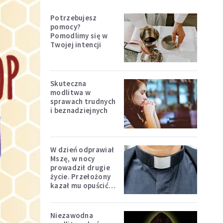
Potrzebujesz
pomocy?
Pomodlimy się w
Twojej intencji
Skuteczna
modlitwa w
sprawach trudnych
i beznadziejnych
W dzień odprawiał
Mszę, w nocy
prowadził drugie
życie. Przełożony
kazał mu opuścić
zakon
Niezawodna