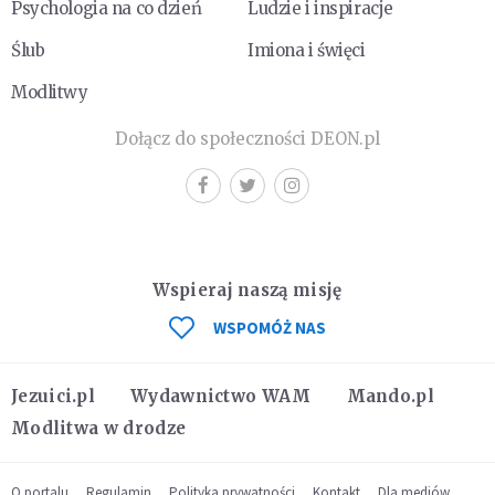
Psychologia na co dzień
Ludzie i inspiracje
Ślub
Imiona i święci
Modlitwy
Dołącz do społeczności DEON.pl
Wspieraj naszą misję
WSPOMÓŻ NAS
Jezuici.pl
Wydawnictwo WAM
Mando.pl
Modlitwa w drodze
O portalu
Regulamin
Polityka prywatności
Kontakt
Dla mediów