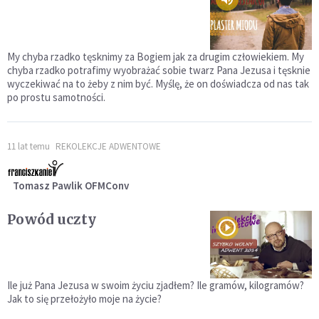
My chyba rzadko tęsknimy za Bogiem jak za drugim człowiekiem. My
chyba rzadko potrafimy wyobrażać sobie twarz Pana Jezusa i tęsknie
wyczekiwać na to żeby z nim być. Myślę, że on doświadcza od nas tak
po prostu samotności.
11 lat temu
REKOLEKCJE ADWENTOWE
Tomasz Pawlik OFMConv
Powód uczty
Ile już Pana Jezusa w swoim życiu zjadłem? Ile gramów, kilogramów?
Jak to się przełożyło moje na życie?