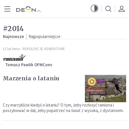
Przejdź do menu głównego
Przejdź do treści
#2014
Najnowsze
Najpopularniejsze
11 lat temu
REKOLEKCJE ADWENTOWE
Tomasz Pawlik OFMConv
Marzenia o lataniu
Czy marzyliście kiedyś o lataniu? O tym, żeby rozłożyć ramiona i
poszybować w dal, żeby popatrzeć na świat z wysoka, z dystansem.