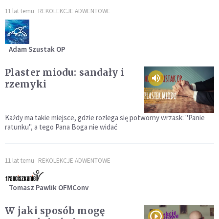
11 lat temu
REKOLEKCJE ADWENTOWE
Adam Szustak OP
Plaster miodu: sandały i
rzemyki
Każdy ma takie miejsce, gdzie rozlega się potworny wrzask: "Panie
ratunku", a tego Pana Boga nie widać
11 lat temu
REKOLEKCJE ADWENTOWE
Tomasz Pawlik OFMConv
W jaki sposób mogę