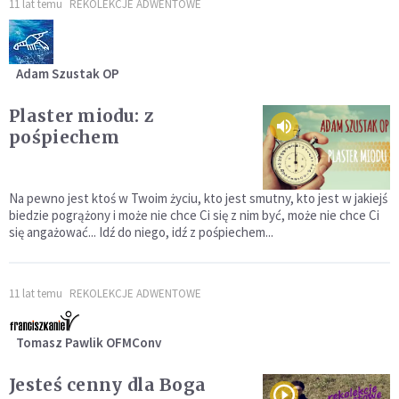
11 lat temu
REKOLEKCJE ADWENTOWE
Adam Szustak OP
Plaster miodu: z
pośpiechem
Na pewno jest ktoś w Twoim życiu, kto jest smutny, kto jest w jakiejś
biedzie pogrążony i może nie chce Ci się z nim być, może nie chce Ci
się angażować... Idź do niego, idź z pośpiechem...
11 lat temu
REKOLEKCJE ADWENTOWE
Tomasz Pawlik OFMConv
Jesteś cenny dla Boga