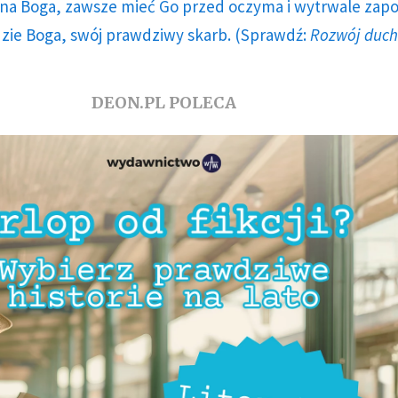
a Boga, zawsze mieć Go przed oczyma i wytrwale zap
dzie Boga, swój prawdziwy skarb. (Sprawdź:
Rozwój duc
DEON.PL POLECA