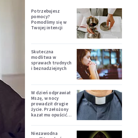
Potrzebujesz
pomocy?
Pomodlimy się w
Twojej intencji
Skuteczna
modlitwa w
sprawach trudnych
i beznadziejnych
W dzień odprawiał
Mszę, w nocy
prowadził drugie
życie. Przełożony
kazał mu opuścić
zakon
Niezawodna