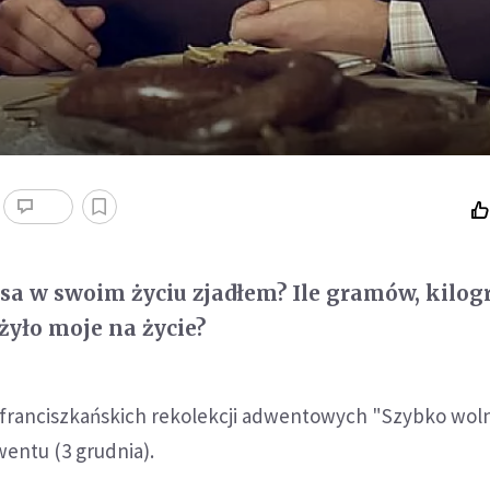
zusa w swoim życiu zjadłem? Ile gramów, kil
ożyło moje na życie?
 franciszkańskich rekolekcji adwentowych "Szybko woln
wentu (3 grudnia).