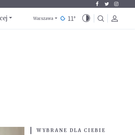
11
°
cej
Warszawa
WYBRANE DLA CIEBIE