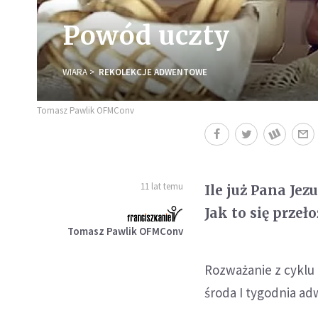
Powód uczty
WIARA
REKOLEKCJE ADWENTOWE
Tomasz Pawlik OFMConv
11 lat temu
Ile już Pana Je
Jak to się przeł
Tomasz Pawlik OFMConv
Rozważanie z cyklu
środa I tygodnia ad