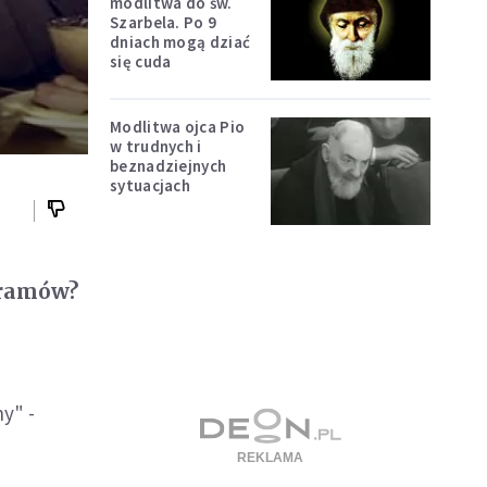
modlitwa do św.
Szarbela. Po 9
dniach mogą dziać
się cuda
Modlitwa ojca Pio
w trudnych i
beznadziejnych
sytuacjach
ogramów?
y" -