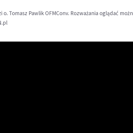
i o. Tomasz Pawlik OFMConv. Rozważania oglądać moż
.pl