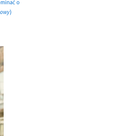
ominać o
howy
)