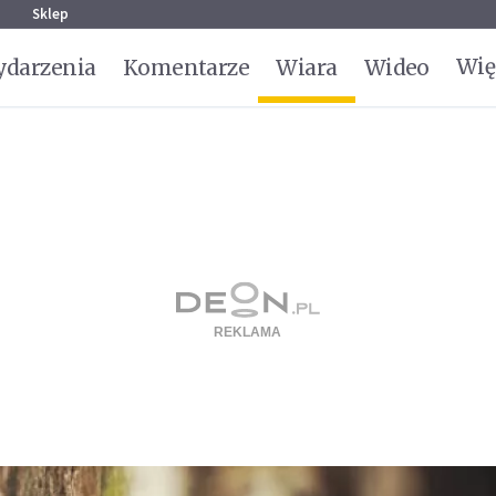
g
Sklep
Wię
darzenia
Komentarze
Wiara
Wideo