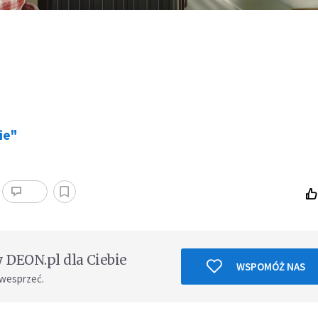
ie"
DEON.pl dla Ciebie
WSPOMÓŻ NAS
 wesprzeć.