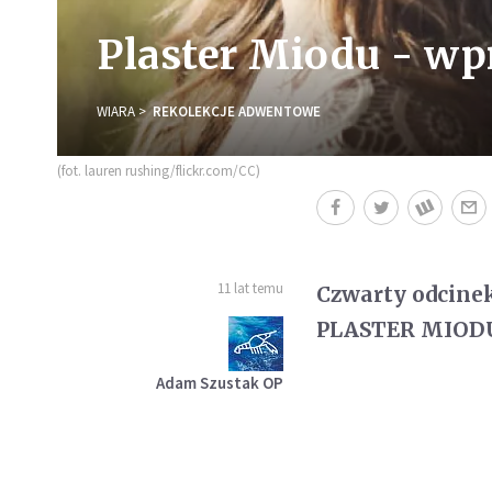
Plaster Miodu - w
WIARA
REKOLEKCJE ADWENTOWE
(fot. lauren rushing/flickr.com/CC)
11 lat temu
Czwarty odcine
PLASTER MIODU 
Adam Szustak OP