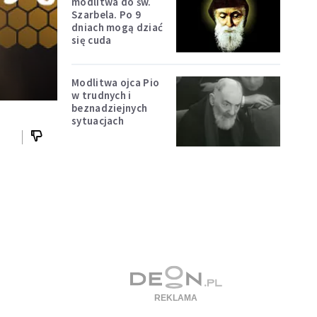
modlitwa do św.
Szarbela. Po 9
dniach mogą dziać
się cuda
Modlitwa ojca Pio
w trudnych i
beznadziejnych
sytuacjach