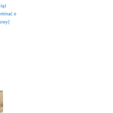
ciąż
ominać o
howy
)