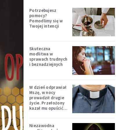
Potrzebujesz
pomocy?
Pomodlimy się w
Twojej intencji
Skuteczna
modlitwa w
sprawach trudnych
i beznadziejnych
W dzień odprawiał
Mszę, w nocy
prowadził drugie
życie. Przełożony
kazał mu opuścić
zakon
Niezawodna