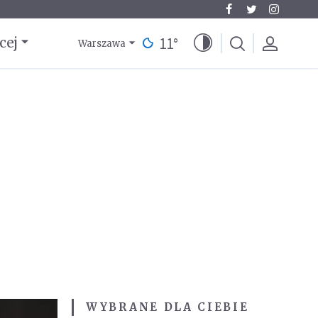
11
°
cej
Warszawa
WYBRANE DLA CIEBIE