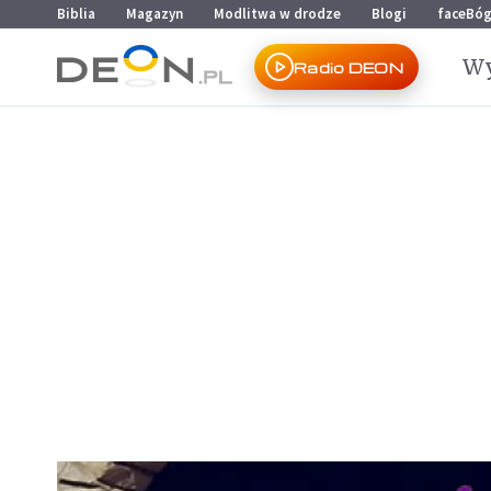
Przejdź do menu głównego
Przejdź do treści
Biblia
Magazyn
Modlitwa w drodze
Blogi
faceBó
Wy
Radio DEON