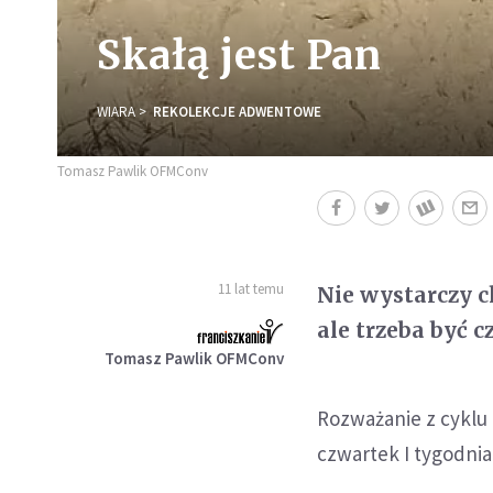
Skałą jest Pan
WIARA
REKOLEKCJE ADWENTOWE
Tomasz Pawlik OFMConv
11 lat temu
Nie wystarczy c
ale trzeba być 
Tomasz Pawlik OFMConv
Rozważanie z cyklu
czwartek I tygodnia