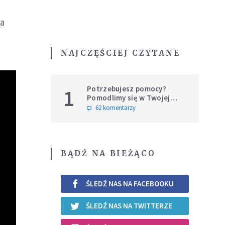
na
NAJCZĘŚCIEJ CZYTANE
Potrzebujesz pomocy?
1
Pomodlimy się w Twojej
intencji
62 komentarzy
BĄDŹ NA BIEŻĄCO
ŚLEDŹ NAS NA FACEBOOKU
ŚLEDŹ NAS NA TWITTERZE