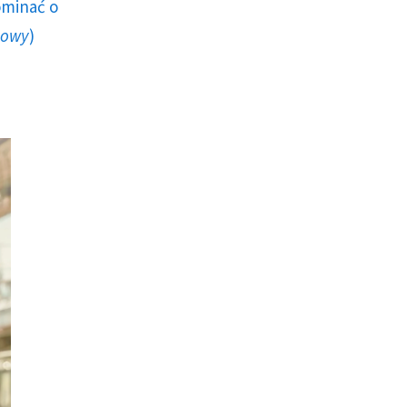
ominać o
howy
)