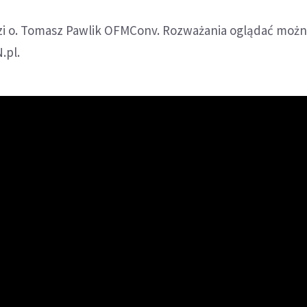
i o. Tomasz Pawlik OFMConv. Rozważania oglądać moż
.pl.