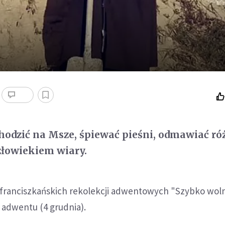
hodzić na Msze, śpiewać pieśni, odmawiać ró
człowiekiem wiary.
 franciszkańskich rekolekcji adwentowych "Szybko woln
 adwentu (4 grudnia).