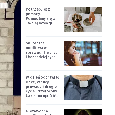
Potrzebujesz
pomocy?
Pomodlimy się w
Twojej intencji
Skuteczna
modlitwa w
sprawach trudnych
i beznadziejnych
W dzień odprawiał
Mszę, w nocy
prowadził drugie
życie. Przełożony
kazał mu opuścić
zakon
Niezawodna