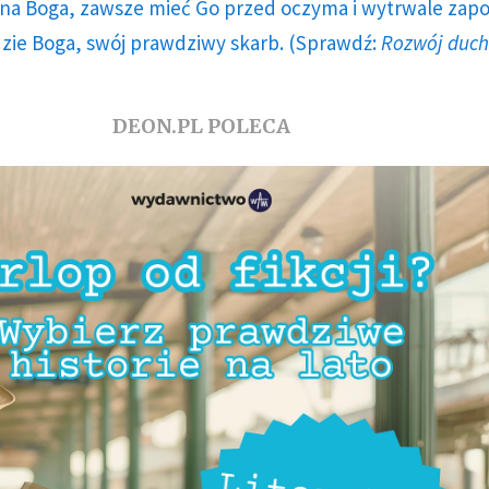
a Boga, zawsze mieć Go przed oczyma i wytrwale zap
dzie Boga, swój prawdziwy skarb. (Sprawdź:
Rozwój duc
DEON.PL POLECA