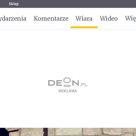
g
Sklep
Wię
darzenia
Komentarze
Wiara
Wideo