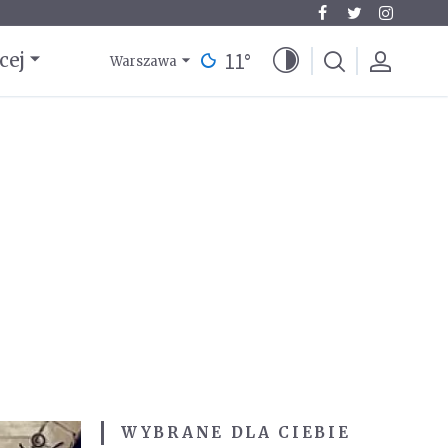
11
°
cej
Warszawa
WYBRANE DLA CIEBIE