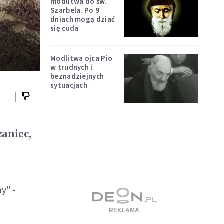
modlitwa do św.
Szarbela. Po 9
dniach mogą dziać
się cuda
Modlitwa ojca Pio
w trudnych i
beznadziejnych
sytuacjach
żaniec,
y" -