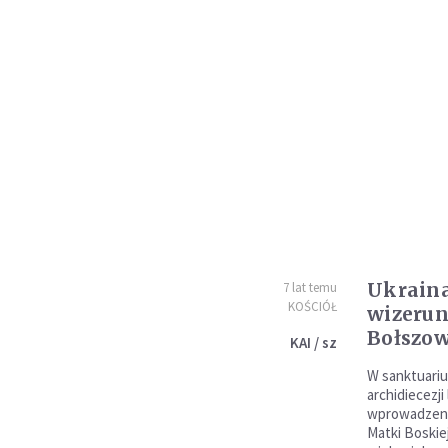
Ukraina
7 lat temu
KOŚCIÓŁ
wizerun
Bołszow
KAI / sz
W sanktuari
archidiecezji
wprowadzeni
Matki Boskiej