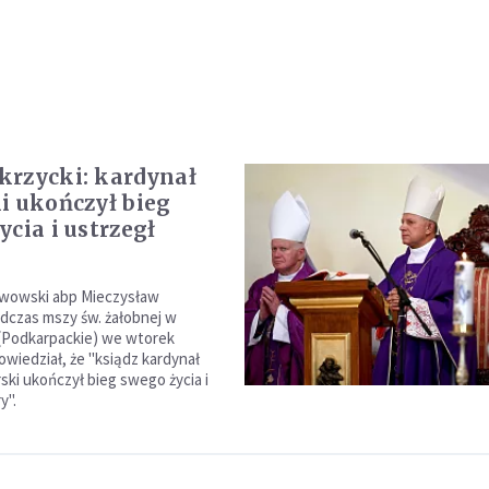
rzycki: kardynał
i ukończył bieg
ycia i ustrzegł
lwowski abp Mieczysław
dczas mszy św. żałobnej w
(Podkarpackie) we wtorek
wiedział, że "ksiądz kardynał
ski ukończył bieg swego życia i
y".