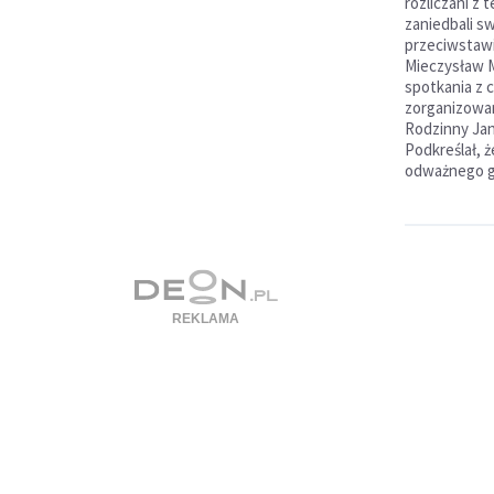
rozliczani z 
zaniedbali sw
przeciwstawi
Mieczysław M
spotkania z 
zorganizow
Rodzinny Jan
Podkreślał, ż
odważnego g