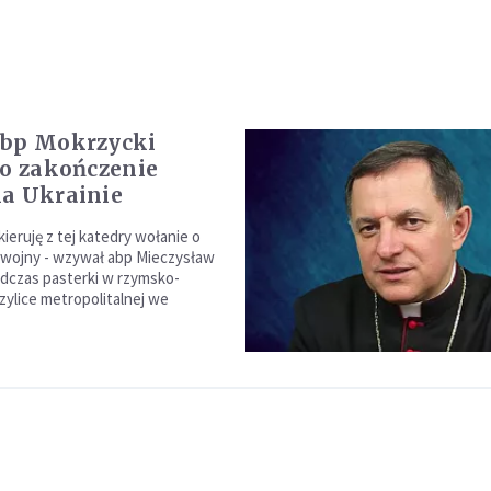
abp Mokrzycki
 o zakończenie
a Ukrainie
 kieruję z tej katedry wołanie o
 wojny - wzywał abp Mieczysław
dczas pasterki w rzymsko-
azylice metropolitalnej we