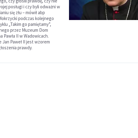
tego, czy głosili prawdę, czy nie
ojej posługi i czy byli odważni w
aniu się złu – mówił abp
okrzycki podczas kolejnego
cyklu „Takim go pamiętamy”,
anego przez Muzeum Dom
a Pawła II w Wadowicach.
e Jan Paweł II jest wzorem
łoszenia prawdy.