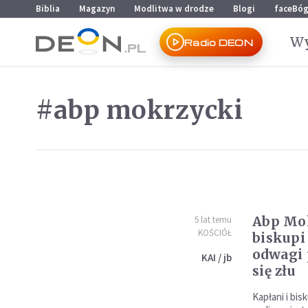
Przejdź do menu głównego
Przejdź do treści
Biblia
Magazyn
Modlitwa w drodze
Blogi
faceBó
Wy
Radio DEON
#abp mokrzycki
Abp Mok
5 lat temu
KOŚCIÓŁ
biskupi 
odwagi 
KAI / jb
się złu
Kapłani i bis