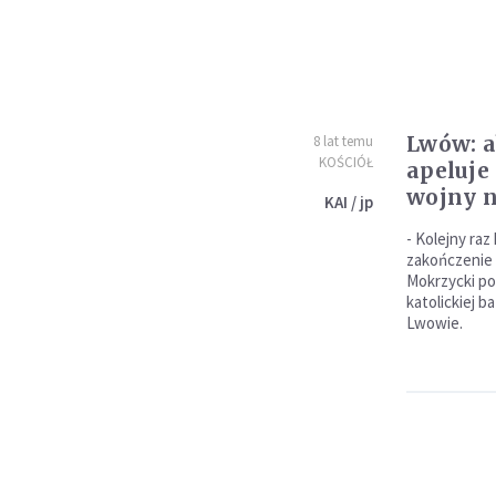
Lwów: 
8 lat temu
KOŚCIÓŁ
apeluje
wojny n
KAI / jp
- Kolejny raz
zakończenie
Mokrzycki po
katolickiej b
Lwowie.