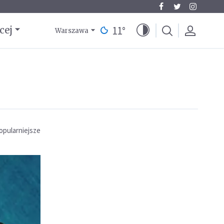
11
°
cej
Warszawa
opularniejsze