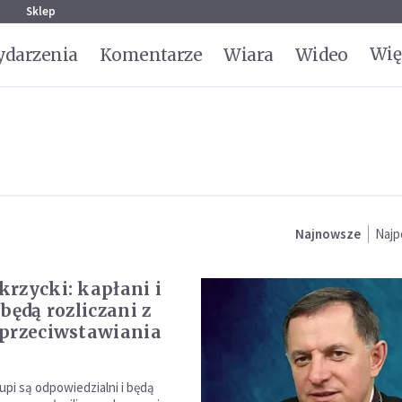
g
Sklep
Wię
darzenia
Komentarze
Wiara
Wideo
Najnowsze
Najp
rzycki: kapłani i
będą rozliczani z
przeciwstawiania
kupi są odpowiedzialni i będą