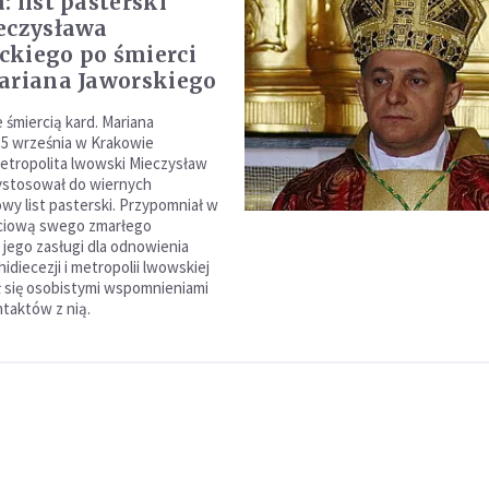
: list pasterski
eczysława
kiego po śmierci
ariana Jaworskiego
 śmiercią kard. Mariana
5 września w Krakowie
etropolita lwowski Mieczysław
ystosował do wiernych
owy list pasterski. Przypomniał w
yciową swego zmarłego
 jego zasługi dla odnowienia
chidiecezji i metropolii lwowskiej
ił się osobistymi wspomnieniami
taktów z nią.