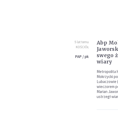
Abp Mok
5 lat temu
KOŚCIÓŁ
Jaworsk
swego ż
PAP / pk
wiary
Metropolita 
Mokrzycki po
Lubaczowie 
wieczorem po
Marian Jawor
ustrzegł wiar