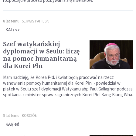
rozpoczęcie procesu pozbywania się arsenałów.
8 lat temu
SERWIS PAPIESKI
KAI / sz
Szef watykańskiej
dyplomacji w Seulu: liczę
na pomoc humanitarną
dla Korei Płn
Mam nadzieję, że Korea Płd. i świat będą pracować na rzecz
wznowienia pomocy humanitarnej dla Korei Płn. - powiedział w
piątek w Seulu szef dyplomacji Watykanu abp Paul Gallagher podczas
spotkania z minister spraw zagranicznych Korei Płd. Kang Kiung Wha.
9 lat temu
KOŚCIÓŁ
KAI/ ed