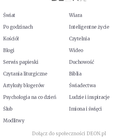
Świat
Wiara
Po godzinach
Inteligentne życie
Kościół
Czytelnia
Blogi
Wideo
Serwis papieski
Duchowość
Czytania liturgiczne
Biblia
Artykuły blogerów
Świadectwa
Psychologia na co dzień
Ludzie i inspiracje
Ślub
Imiona i święci
Modlitwy
Dołącz do społeczności DEON.pl