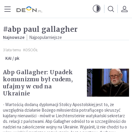
Przejdź do menu głównego
Przejdź do treści
#abp paul gallagher
Najnowsze
Najpopularniejsze
3 lata temu
KOŚCIÓŁ
KAI / pk
Abp Gallagher: Upadek
komunizmu był cudem,
ufajmy w cud na
Ukrainie
- Wartością dodaną dyplomacji Stolicy Apostolskiej jest to, że
uwzględnia działanie Bożego miłosierdzia potrafiącego skruszyć
kajdany nienawiści - mówił w Liechtensteinie watykański sekretarz
ds. relacji z państwami. Abp Gallagher odniósł to w szczególności do
nadziei na zakończenie wojny na Ukrainie. Wyjaśnił, iż nie chodzi tu o