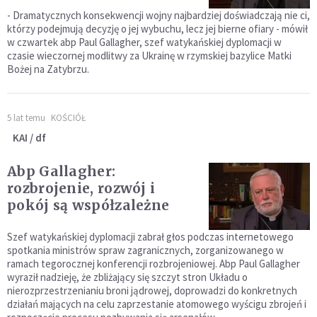
- Dramatycznych konsekwencji wojny najbardziej doświadczają nie ci,
którzy podejmują decyzję o jej wybuchu, lecz jej bierne ofiary - mówił
w czwartek abp Paul Gallagher, szef watykańskiej dyplomacji w
czasie wieczornej modlitwy za Ukrainę w rzymskiej bazylice Matki
Bożej na Zatybrzu.
5 lat temu
KOŚCIÓŁ
KAI / df
Abp Gallagher:
rozbrojenie, rozwój i
pokój są współzależne
Szef watykańskiej dyplomacji zabrał głos podczas internetowego
spotkania ministrów spraw zagranicznych, zorganizowanego w
ramach tegorocznej konferencji rozbrojeniowej. Abp Paul Gallagher
wyraził nadzieję, że zbliżający się szczyt stron Układu o
nierozprzestrzenianiu broni jądrowej, doprowadzi do konkretnych
działań mających na celu zaprzestanie atomowego wyścigu zbrojeń i