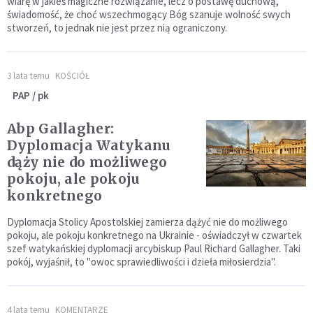
wiarę w jakieś magiczne rozwiązanie, lecz o postawę duchową,
świadomość, że choć wszechmogący Bóg szanuje wolność swych
stworzeń, to jednak nie jest przez nią ograniczony.
3 lata temu
KOŚCIÓŁ
PAP / pk
Abp Gallagher:
Dyplomacja Watykanu
dąży nie do możliwego
pokoju, ale pokoju
konkretnego
Dyplomacja Stolicy Apostolskiej zamierza dążyć nie do możliwego
pokoju, ale pokoju konkretnego na Ukrainie - oświadczył w czwartek
szef watykańskiej dyplomacji arcybiskup Paul Richard Gallagher. Taki
pokój, wyjaśnił, to "owoc sprawiedliwości i dzieła miłosierdzia".
4 lata temu
KOMENTARZE