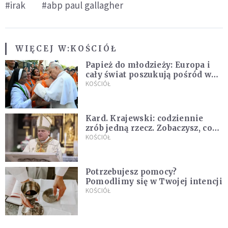
#irak
#abp paul gallagher
WIĘCEJ W:
KOŚCIÓŁ
Papież do młodzieży: Europa i
cały świat poszukują pośród was
nowych świętych
KOŚCIÓŁ
Kard. Krajewski: codziennie
zrób jedną rzecz. Zobaczysz, co
stanie się z twoim życiem
KOŚCIÓŁ
Potrzebujesz pomocy?
Pomodlimy się w Twojej intencji
KOŚCIÓŁ