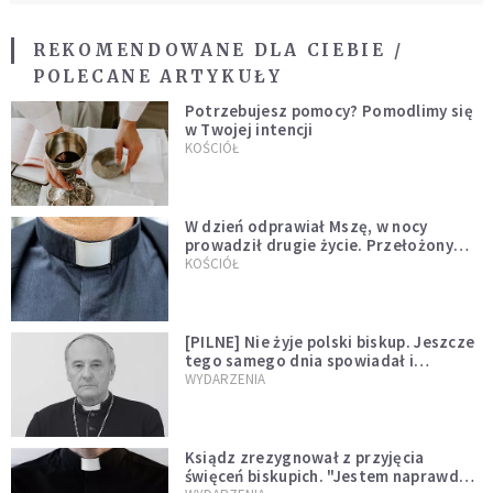
REKOMENDOWANE DLA CIEBIE /
POLECANE ARTYKUŁY
Potrzebujesz pomocy? Pomodlimy się
w Twojej intencji
KOŚCIÓŁ
W dzień odprawiał Mszę, w nocy
prowadził drugie życie. Przełożony
kazał mu opuścić zakon
KOŚCIÓŁ
[PILNE] Nie żyje polski biskup. Jeszcze
tego samego dnia spowiadał i
sprawował Mszę świętą
WYDARZENIA
Ksiądz zrezygnował z przyjęcia
święceń biskupich. "Jestem naprawdę