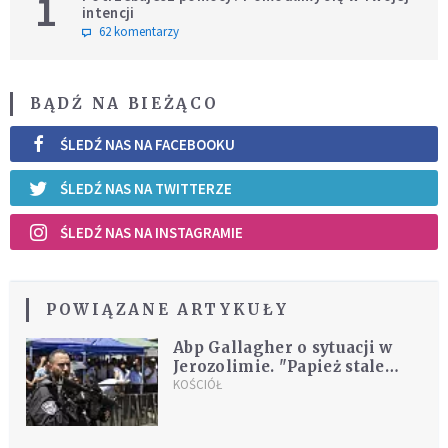
1
intencji
62 komentarzy
BĄDŹ NA BIEŻĄCO
ŚLEDŹ NAS NA FACEBOOKU
ŚLEDŹ NAS NA TWITTERZE
ŚLEDŹ NAS NA INSTAGRAMIE
POWIĄZANE ARTYKUŁY
Abp Gallagher o sytuacji w
Jerozolimie. "Papież stale
modli się, by zwyciężył pokój
KOŚCIÓŁ
i dialog"