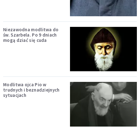
Niezawodna modlitwa do
św. Szarbela. Po 9 dniach
mogą dziać się cuda
Modlitwa ojca Pio w
trudnych i beznadziejnych
sytuacjach