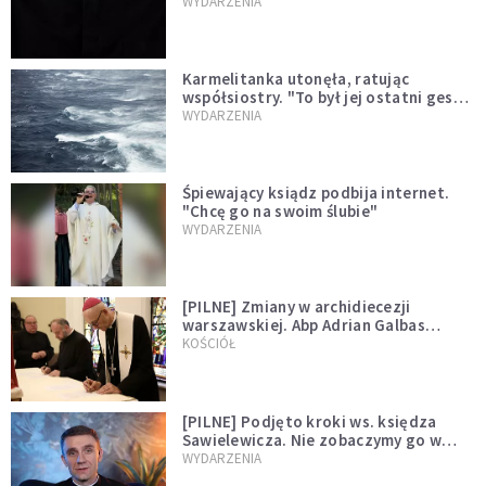
niegodny"
WYDARZENIA
Karmelitanka utonęła, ratując
współsiostry. "To był jej ostatni gest
miłości"
WYDARZENIA
Śpiewający ksiądz podbija internet.
"Chcę go na swoim ślubie"
WYDARZENIA
[PILNE] Zmiany w archidiecezji
warszawskiej. Abp Adrian Galbas
wręczył dekrety nowym proboszczom
KOŚCIÓŁ
[PILNE] Podjęto kroki ws. księdza
Sawielewicza. Nie zobaczymy go w
mediach
WYDARZENIA