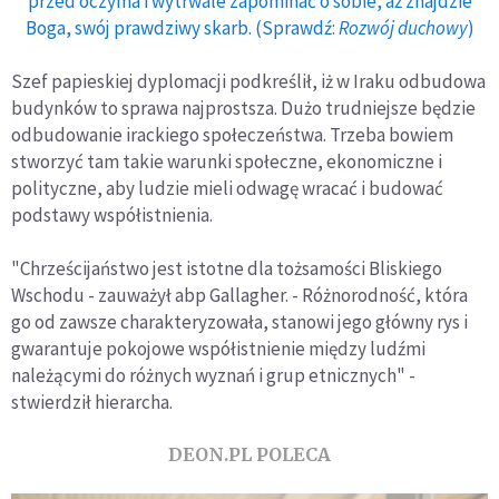
przed oczyma i wytrwale zapominać o sobie, aż znajdzie
Boga, swój prawdziwy skarb. (Sprawdź:
Rozwój duchowy
)
Szef papieskiej dyplomacji podkreślił, iż w Iraku odbudowa
budynków to sprawa najprostsza. Dużo trudniejsze będzie
odbudowanie irackiego społeczeństwa. Trzeba bowiem
stworzyć tam takie warunki społeczne, ekonomiczne i
polityczne, aby ludzie mieli odwagę wracać i budować
podstawy współistnienia.
"Chrześcijaństwo jest istotne dla tożsamości Bliskiego
Wschodu - zauważył abp Gallagher. - Różnorodność, która
go od zawsze charakteryzowała, stanowi jego główny rys i
gwarantuje pokojowe współistnienie między ludźmi
należącymi do różnych wyznań i grup etnicznych" -
stwierdził hierarcha.
DEON.PL POLECA