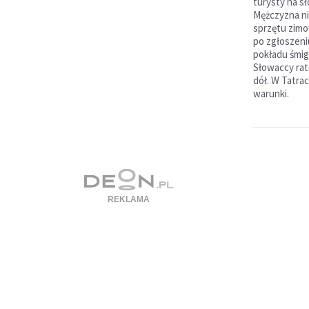
turysty na sł
Mężczyzna n
sprzętu zim
po zgłoszeni
pokładu śmig
Słowaccy rat
dół. W Tatra
warunki.