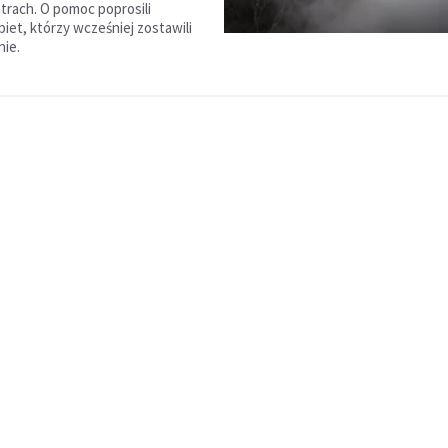
trach. O pomoc poprosili
iet, którzy wcześniej zostawili
nie.