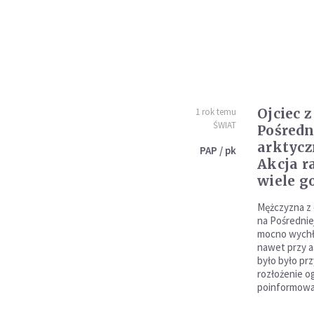
Ojciec 
1 rok temu
ŚWIAT
Pośredn
arktyc
PAP / pk
Akcja r
wiele g
Mężczyzna z 
na Pośredniej
mocno wychło
nawet przy a
było było pr
rozłożenie o
poinformowa