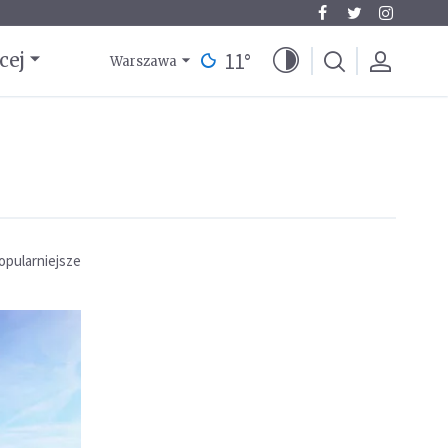
11
°
cej
Warszawa
opularniejsze