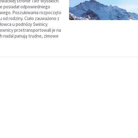
owackiej stronie Tatr Wysokich.
ie posiadał odpowiedniego
owego. Poszukiwania rozpoczęto
u od rodziny. Ciało zauważono z
łowca u podnóży Świnicy.
ownicy przetransportowali je na
ch nadal panują trudne, zimowe