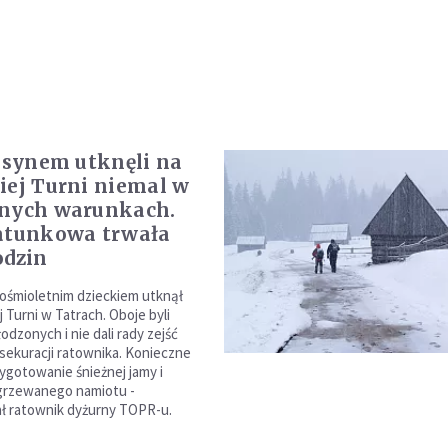
z synem utknęli na
iej Turni niemal w
znych warunkach.
atunkowa trwała
odzin
ośmioletnim dzieckiem utknął
 Turni w Tatrach. Oboje byli
dzonych i nie dali rady zejść
sekuracji ratownika. Konieczne
zygotowanie śnieżnej jamy i
grzewanego namiotu -
ł ratownik dyżurny TOPR-u.