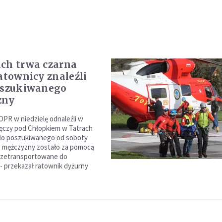
ch trwa czarna
Ratownicy znaleźli
oszukiwanego
zny
PR w niedzielę odnaleźli w
łęczy pod Chłopkiem w Tatrach
ało poszukiwanego od soboty
ło mężczyzny zostało za pomocą
rzetransportowane do
 przekazał ratownik dyżurny