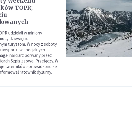
ity weekend
ików TOPR;
ciu
dowanych
PR udzielali w miniony
ocy dziewięciu
ym turystom. W nocy z soboty
 transportu w specjalnych
agał narciarz porwany przez
licach Szpiglasowej Przełęczy. W
oje taterników sprowadzono ze
informował ratownik dyżurny.