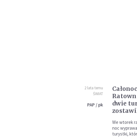
Całonoc
2 lata temu
ŚWIAT
Ratowni
dwie tu
PAP / pk
zostawi
We wtorek ra
noc wyprawa
turystki, któ