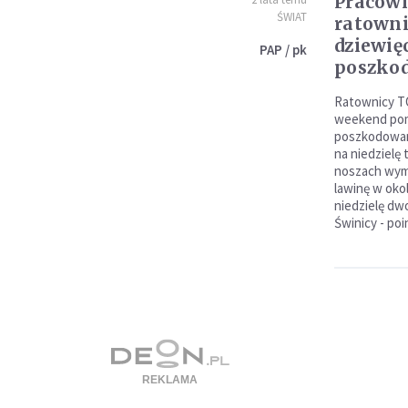
Pracow
ŚWIAT
ratown
dziewię
PAP / pk
poszko
Ratownicy TO
weekend pom
poszkodowan
na niedzielę
noszach wym
lawinę w oko
niedzielę dw
Świnicy - po