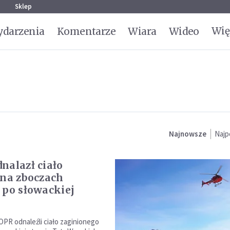
g
Sklep
Wię
darzenia
Komentarze
Wiara
Wideo
Najnowsze
Najp
nalazł ciało
 na zboczach
 po słowackiej
PR odnaleźli ciało zaginionego