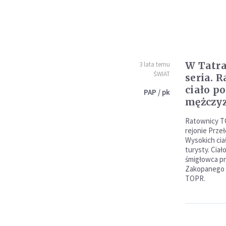
W Tatra
3 lata temu
ŚWIAT
seria. 
ciało p
PAP / pk
mężczy
Ratownicy TO
rejonie Prze
Wysokich ci
turysty. Cia
śmigłowca p
Zakopanego -
TOPR.