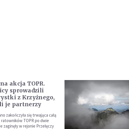
na akcja TOPR.
cy sprowadzili
rystki z Krzyżnego,
li je partnerzy
no zakończyła się trwająca całą
 ratowników TOPR po dwie
re zaginęły w rejonie Przełęczy