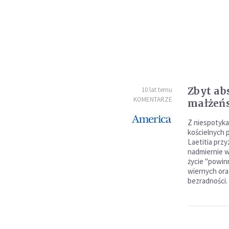
Zbyt ab
10 lat temu
KOMENTARZE
małżeń
Z niespotyk
kościelnych 
Laetitia przy
nadmiernie w
życie "powi
wiernych oraz
bezradności.