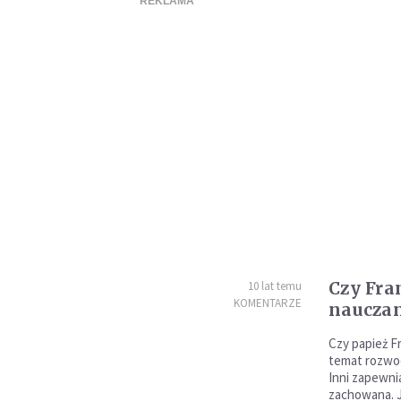
Czy Fra
10 lat temu
KOMENTARZE
nauczan
Czy papież F
temat rozwod
Inni zapewnia
zachowana. J