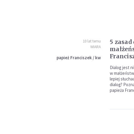
5 zasad
10 lat temu
WIARA
małżeń
Francis
papież Franciszek / kw
Dialog jest 
w małżeństwi
lepiej słuch
dialog? Pozna
papieża Fran