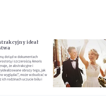
strakcyjny ideał
stwa
aną dotąd w dokumentach
prostotą i szczerością Amoris
znaje, że abstrakcyjne i
yidealizowane obrazy tego, jak
nno wyglądać", może wzbudzać w
 ich rodzinach uczucie bólu i