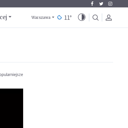
11
°
cej
Warszawa
opularniejsze