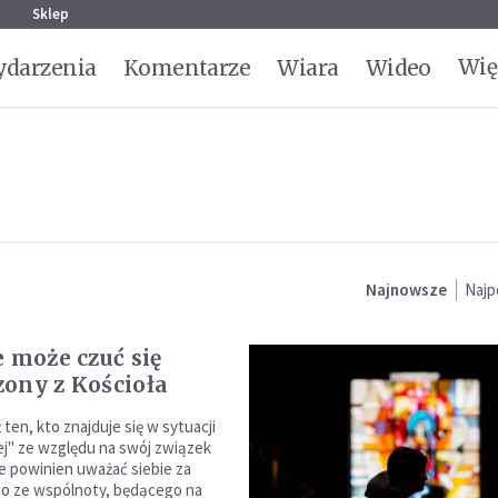
g
Sklep
Wię
darzenia
Komentarze
Wiara
Wideo
Najnowsze
Najp
e może czuć się
ony z Kościoła
 ten, kto znajduje się w sytuacji
ej" ze względu na swój związek
ie powinien uważać siebie za
o ze wspólnoty, będącego na