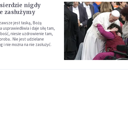
sierdzie nigdy
ie zasłużymy
 zawsze jest łaską, Bożą
a usprawiedliwia i daje siłę tam,
abość, niesie uzdrowienie tam,
oroba.. Nie jest udzielane
 i nie można na nie zasłużyć.