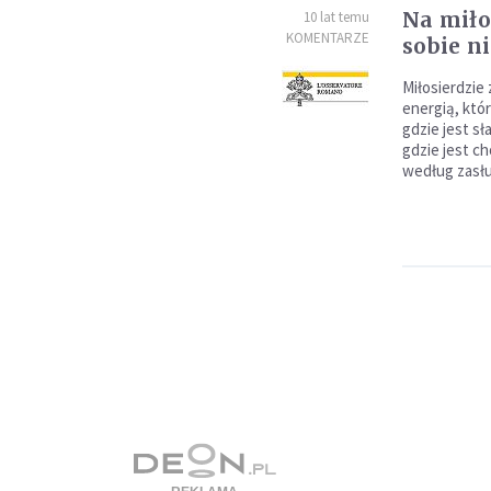
Na miło
10 lat temu
KOMENTARZE
sobie n
Miłosierdzie
energią, któr
gdzie jest sł
gdzie jest ch
według zasług