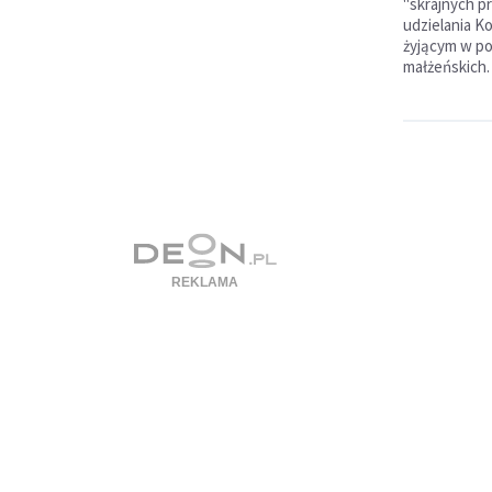
"skrajnych p
udzielania 
żyjącym w p
małżeńskich.