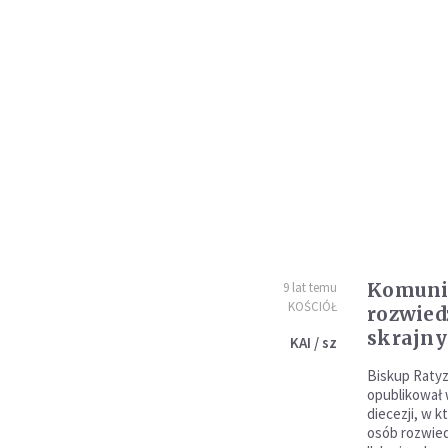
Komuni
9 lat temu
KOŚCIÓŁ
rozwied
skrajn
KAI / sz
Biskup Raty
opublikował 
diecezji, w 
osób rozwie