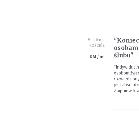
"Koniec
9 lat temu
KOŚCIÓŁ
osobami
ślubu"
KAI / ml
"Indywidualn
osobom żyjąc
rozwiedzion
jest absolut
Zbigniew Sta