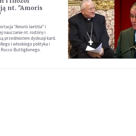
 i filozof
ją nt. "Amoris
"
rtacja "Amoris laetitia" i
j nauczanie nt. rodziny i
ą przedmiotem dyskusji kard.
lego i włoskiego polityka i
. Rocco Buttiglionego.