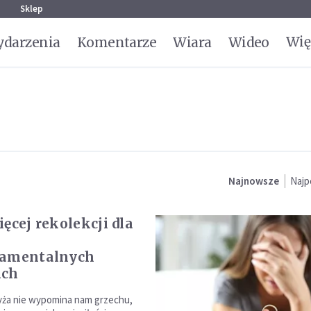
g
Sklep
Wię
darzenia
Komentarze
Wiara
Wideo
Najnowsze
Najp
ęcej rekolekcji dla
ramentalnych
ach
zyża nie wypomina nam grzechu,