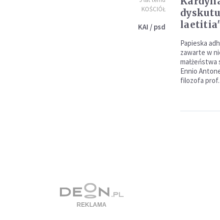
Kardynał
KOŚCIÓŁ
dyskutu
laetitia
KAI / psd
Papieska adho
zawarte w nie
małżeństwa s
Ennio Antonel
filozofa prof