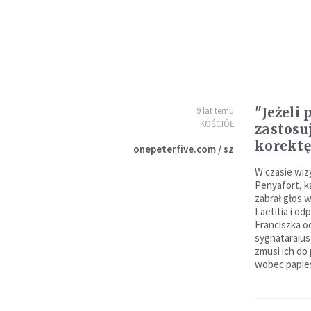
"Jeżeli 
9 lat temu
KOŚCIÓŁ
zastosu
korektę
onepeterfive.com / sz
W czasie wiz
Penyafort, k
zabrał głos 
Laetitia i od
Franciszka o
sygnataraiusz
zmusi ich do
wobec papies