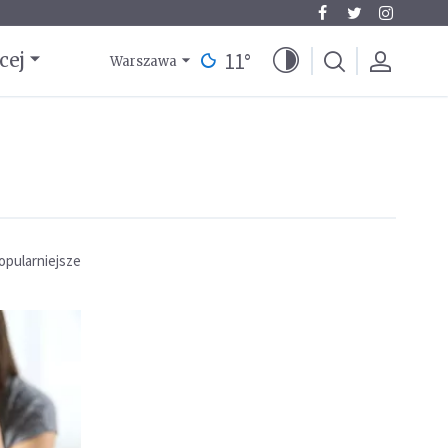
11
°
cej
Warszawa
opularniejsze