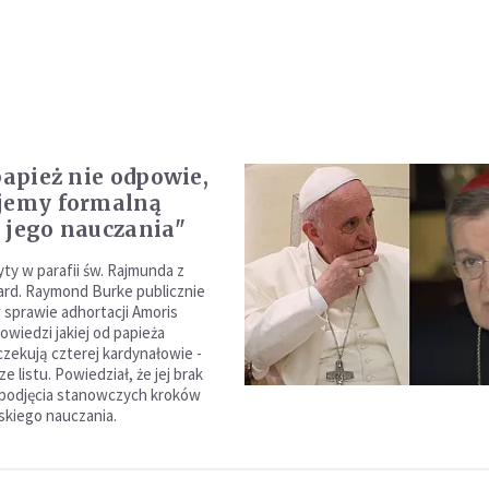
papież nie odpowie,
jemy formalną
 jego nauczania"
yty w parafii św. Rajmunda z
ard. Raymond Burke publicznie
w sprawie adhortacji Amoris
powiedzi jakiej od papieża
czekują czterej kardynałowie -
e listu. Powiedział, że jej brak
 podjęcia stanowczych kroków
kiego nauczania.