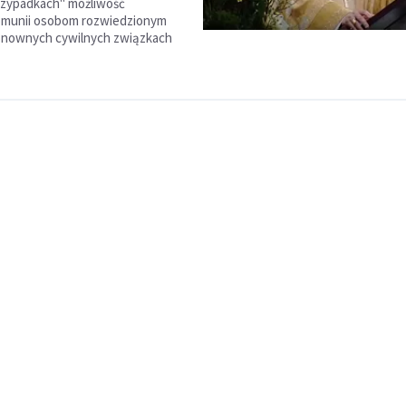
rzypadkach" możliwość
Komunii osobom rozwiedzionym
onownych cywilnych związkach