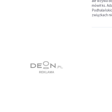
ale wzywa do 
mówił ks. Ad
Podhalańskic
związkach n