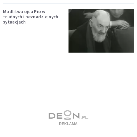
Modlitwa ojca Pio w
trudnych i beznadziejnych
sytuacjach