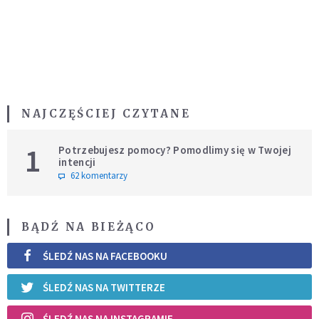
NAJCZĘŚCIEJ CZYTANE
1
Potrzebujesz pomocy? Pomodlimy się w Twojej
intencji
62 komentarzy
BĄDŹ NA BIEŻĄCO
ŚLEDŹ NAS NA FACEBOOKU
ŚLEDŹ NAS NA TWITTERZE
ŚLEDŹ NAS NA INSTAGRAMIE