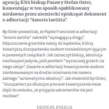
agencją KNA biskup Pasawy Stefan Oster,
komentując w ten sposób opublikowany
niedawno przez niemiecki episkopat dokument
o adhortacji "Amoris laetitia".
Bp Oster powiedział, że Papież Franciszek w adhortacji
"Amoris laetitia" nakreślił "wymagającą drogę".
Odpuszczenie grzechów należy do kapłanów, którzy
towarzyszą duszpastersko osobom rozwiedzionym żyjącym
w ponownych związkach. Jak zaznaczył biskup, absolucja
możliwa jest jedynie, jeśli penitent "wyzna swój grzech i za
niego żałuje". Zawarte w adhortacji towarzyszenie osobom
zainteresowanym na drodze rozeznania nie zawiera
żadnego "automatyzmu absolucji". Jak stwierdził bp Oster,
"duszpasterz po dłuższym procesie towarzyszenia może
dojść do wniosku, że przyjęcie sakramentów nie jest
możliwe“.
DEON.PL POLECA