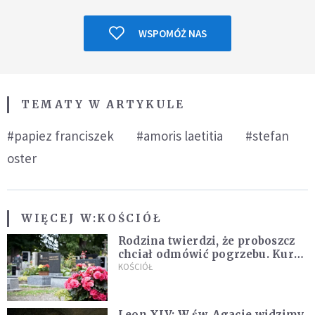
WSPOMÓŻ NAS
TEMATY W ARTYKULE
#papiez franciszek
#amoris laetitia
#stefan
oster
WIĘCEJ W:
KOŚCIÓŁ
Rodzina twierdzi, że proboszcz
chciał odmówić pogrzebu. Kuria
zapowiada wyjaśnienia
KOŚCIÓŁ
Leon XIV: W św. Agacie widzimy