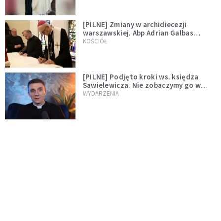
[PILNE] Zmiany w archidiecezji
warszawskiej. Abp Adrian Galbas
wręczył dekrety nowym proboszczom
KOŚCIÓŁ
[PILNE] Podjęto kroki ws. księdza
Sawielewicza. Nie zobaczymy go w
mediach
WYDARZENIA