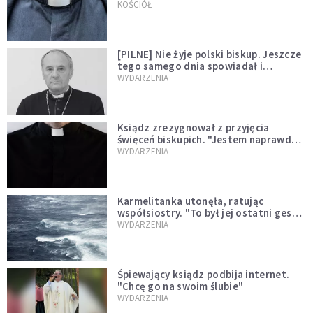
kazał mu opuścić zakon
KOŚCIÓŁ
[PILNE] Nie żyje polski biskup. Jeszcze
tego samego dnia spowiadał i
sprawował Mszę świętą
WYDARZENIA
Ksiądz zrezygnował z przyjęcia
święceń biskupich. "Jestem naprawdę
niegodny"
WYDARZENIA
Karmelitanka utonęła, ratując
współsiostry. "To był jej ostatni gest
miłości"
WYDARZENIA
Śpiewający ksiądz podbija internet.
"Chcę go na swoim ślubie"
WYDARZENIA