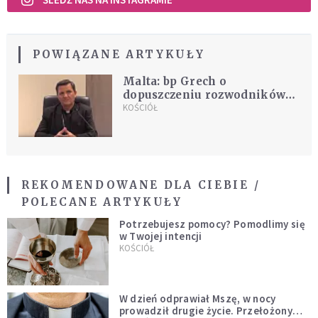
POWIĄZANE ARTYKUŁY
Malta: bp Grech o
dopuszczeniu rozwodników
do Komunii
KOŚCIÓŁ
REKOMENDOWANE DLA CIEBIE /
POLECANE ARTYKUŁY
Potrzebujesz pomocy? Pomodlimy się
w Twojej intencji
KOŚCIÓŁ
W dzień odprawiał Mszę, w nocy
prowadził drugie życie. Przełożony