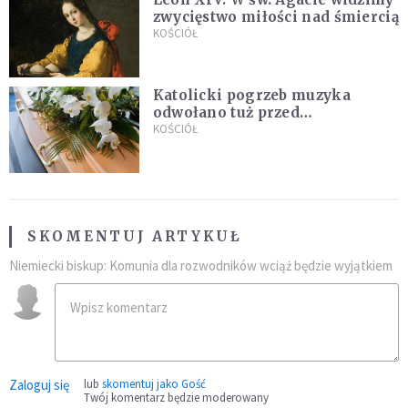
zwycięstwo miłości nad śmiercią
KOŚCIÓŁ
Katolicki pogrzeb muzyka
odwołano tuż przed
uroczystością. Powodem była
KOŚCIÓŁ
przynależność do masonerii
SKOMENTUJ ARTYKUŁ
Niemiecki biskup: Komunia dla rozwodników wciąż będzie wyjątkiem
Zaloguj się
lub
skomentuj jako Gość
Twój komentarz będzie moderowany