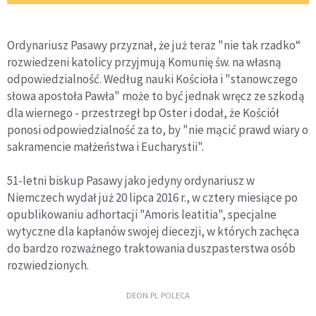
Ordynariusz Pasawy przyznał, że już teraz "nie tak rzadko“
rozwiedzeni katolicy przyjmują Komunię św. na własną
odpowiedzialność. Według nauki Kościoła i "stanowczego
słowa apostoła Pawła" może to być jednak wręcz ze szkodą
dla wiernego - przestrzegł bp Oster i dodał, że Kościół
ponosi odpowiedzialność za to, by "nie mącić prawd wiary o
sakramencie małżeństwa i Eucharystii".
51-letni biskup Pasawy jako jedyny ordynariusz w
Niemczech wydał już 20 lipca 2016 r., w cztery miesiące po
opublikowaniu adhortacji "Amoris leatitia", specjalne
wytyczne dla kapłanów swojej diecezji, w których zachęca
do bardzo rozważnego traktowania duszpasterstwa osób
rozwiedzionych.
DEON.PL POLECA