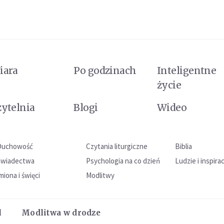
iara
Po godzinach
Inteligentne
życie
zytelnia
Blogi
Wideo
Duchowość
Czytania liturgiczne
Biblia
Świadectwa
Psychologia na co dzień
Ludzie i inspira
miona i święci
Modlitwy
l
Modlitwa w drodze