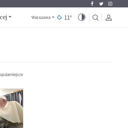
11
°
cej
Warszawa
opularniejsze