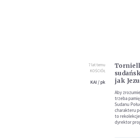
Torniell
7 lat temu
KOŚCIÓŁ
sudańsk
jak Jez
KAI / pk
Aby zrozumie
trzeba pamię
Sudanu Połu
charakteru p
to rekolekcje
dyrektor pr