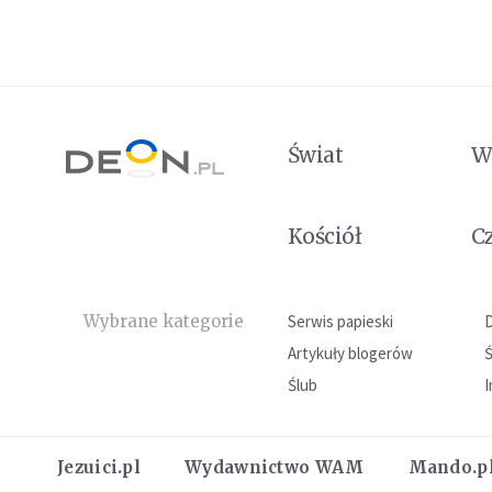
Świat
W
Kościół
C
Wybrane kategorie
Serwis papieski
Artykuły blogerów
Ślub
I
Jezuici.pl
Wydawnictwo WAM
Mando.p