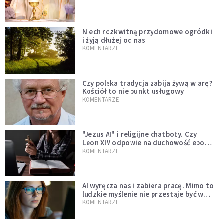
Niech rozkwitną przydomowe ogródki
i żyją dłużej od nas
KOMENTARZE
Czy polska tradycja zabija żywą wiarę?
Kościół to nie punkt usługowy
KOMENTARZE
"Jezus AI" i religijne chatboty. Czy
Leon XIV odpowie na duchowość epoki
sztucznej inteligencji?
KOMENTARZE
AI wyręcza nas i zabiera pracę. Mimo to
ludzkie myślenie nie przestaje być w
cenie
KOMENTARZE