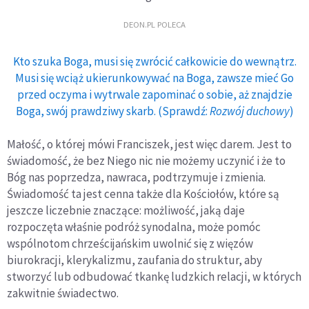
DEON.PL POLECA
Kto szuka Boga, musi się zwrócić całkowicie do wewnątrz.
Musi się wciąż ukierunkowywać na Boga, zawsze mieć Go
przed oczyma i wytrwale zapominać o sobie, aż znajdzie
Boga, swój prawdziwy skarb. (Sprawdź:
Rozwój duchowy
)
Małość, o której mówi Franciszek, jest więc darem. Jest to
świadomość, że bez Niego nic nie możemy uczynić i że to
Bóg nas poprzedza, nawraca, podtrzymuje i zmienia.
Świadomość ta jest cenna także dla Kościołów, które są
jeszcze liczebnie znaczące: możliwość, jaką daje
rozpoczęta właśnie podróż synodalna, może pomóc
wspólnotom chrześcijańskim uwolnić się z więzów
biurokracji, klerykalizmu, zaufania do struktur, aby
stworzyć lub odbudować tkankę ludzkich relacji, w których
zakwitnie świadectwo.