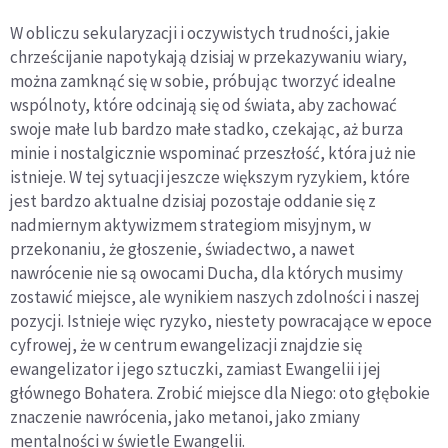
W obliczu sekularyzacji i oczywistych trudności, jakie
chrześcijanie napotykają dzisiaj w przekazywaniu wiary,
można zamknąć się w sobie, próbując tworzyć idealne
wspólnoty, które odcinają się od świata, aby zachować
swoje małe lub bardzo małe stadko, czekając, aż burza
minie i nostalgicznie wspominać przeszłość, która już nie
istnieje. W tej sytuacji jeszcze większym ryzykiem, które
jest bardzo aktualne dzisiaj pozostaje oddanie się z
nadmiernym aktywizmem strategiom misyjnym, w
przekonaniu, że głoszenie, świadectwo, a nawet
nawrócenie nie są owocami Ducha, dla których musimy
zostawić miejsce, ale wynikiem naszych zdolności i naszej
pozycji. Istnieje więc ryzyko, niestety powracające w epoce
cyfrowej, że w centrum ewangelizacji znajdzie się
ewangelizator i jego sztuczki, zamiast Ewangelii i jej
głównego Bohatera. Zrobić miejsce dla Niego: oto głębokie
znaczenie nawrócenia, jako metanoi, jako zmiany
mentalności w świetle Ewangelii.