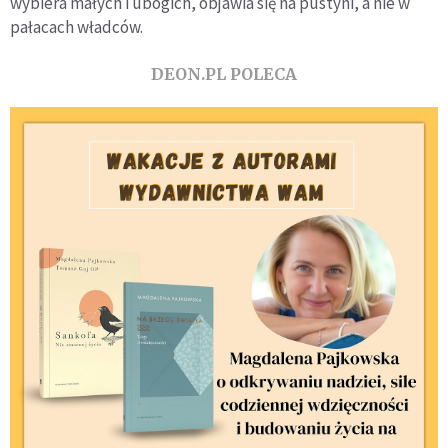
wybiera małych i ubogich, objawia się na pustyni, a nie w
opublikowanymi
pałacach władców.
postami
DEON.PL POLECA