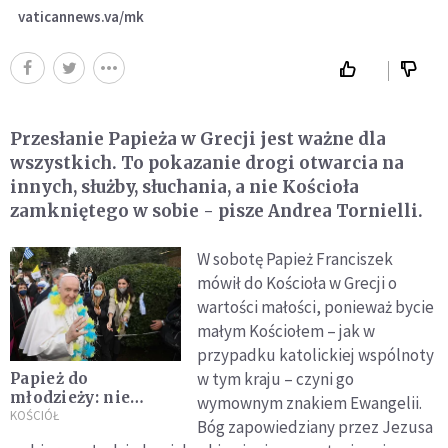
vaticannews.va/mk
Przesłanie Papieża w Grecji jest ważne dla
wszystkich. To pokazanie drogi otwarcia na
innych, służby, słuchania, a nie Kościoła
zamkniętego w sobie - pisze Andrea Tornielli.
W sobotę Papież Franciszek
mówił do Kościoła w Grecji o
wartości małości, ponieważ bycie
małym Kościołem – jak w
przypadku katolickiej wspólnoty
w tym kraju – czyni go
Papież do
młodzieży: nie
wymownym znakiem Ewangelii.
zadowalajcie się
KOŚCIÓŁ
Bóg zapowiedziany przez Jezusa
kilkoma