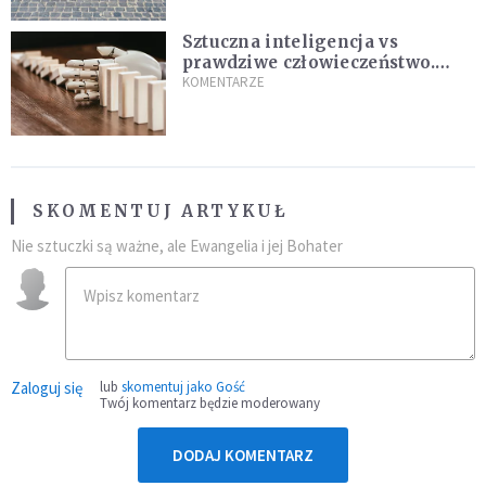
Sztuczna inteligencja vs
prawdziwe człowieczeństwo.
Dlaczego AI nie nauczy nas
KOMENTARZE
kochać
SKOMENTUJ ARTYKUŁ
Nie sztuczki są ważne, ale Ewangelia i jej Bohater
Zaloguj się
lub
skomentuj jako Gość
Twój komentarz będzie moderowany
DODAJ KOMENTARZ