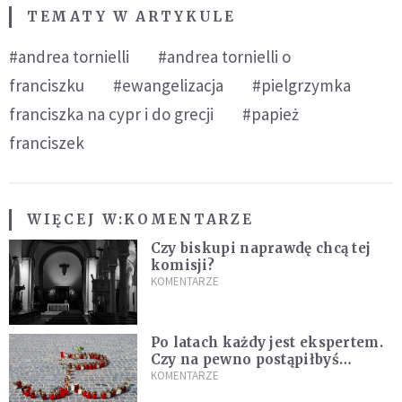
TEMATY W ARTYKULE
#andrea tornielli
#andrea tornielli o
franciszku
#ewangelizacja
#pielgrzymka
franciszka na cypr i do grecji
#papież
franciszek
WIĘCEJ W:
KOMENTARZE
Czy biskupi naprawdę chcą tej
komisji?
KOMENTARZE
Po latach każdy jest ekspertem.
Czy na pewno postąpiłbyś
inaczej?
KOMENTARZE