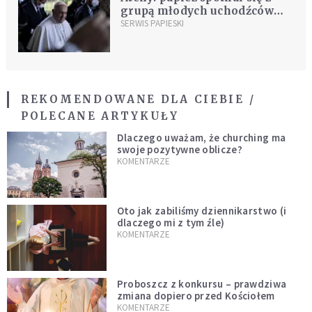
grupą młodych uchodźców
syryjskich
SERWIS PAPIESKI
REKOMENDOWANE DLA CIEBIE /
POLECANE ARTYKUŁY
Dlaczego uważam, że churching ma
swoje pozytywne oblicze?
KOMENTARZE
Oto jak zabiliśmy dziennikarstwo (i
dlaczego mi z tym źle)
KOMENTARZE
Proboszcz z konkursu – prawdziwa
zmiana dopiero przed Kościołem
KOMENTARZE