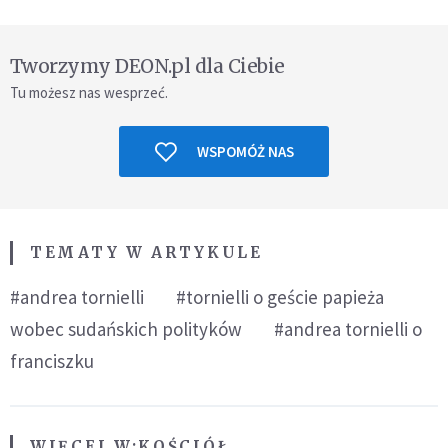
Tworzymy DEON.pl dla Ciebie
Tu możesz nas wesprzeć.
WSPOMÓŻ NAS
TEMATY W ARTYKULE
#andrea tornielli
#tornielli o geście papieża
wobec sudańskich polityków
#andrea tornielli o
franciszku
WIĘCEJ W:
KOŚCIÓŁ