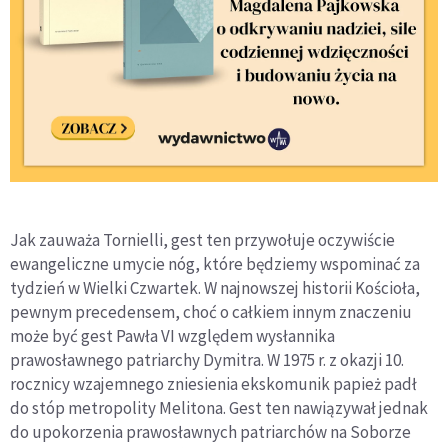
Jak zauważa Tornielli, gest ten przywołuje oczywiście
ewangeliczne umycie nóg, które będziemy wspominać za
tydzień w Wielki Czwartek. W najnowszej historii Kościoła,
pewnym precedensem, choć o całkiem innym znaczeniu
może być gest Pawła VI względem wysłannika
prawosławnego patriarchy Dymitra. W 1975 r. z okazji 10.
rocznicy wzajemnego zniesienia ekskomunik papież padł
do stóp metropolity Melitona. Gest ten nawiązywał jednak
do upokorzenia prawosławnych patriarchów na Soborze