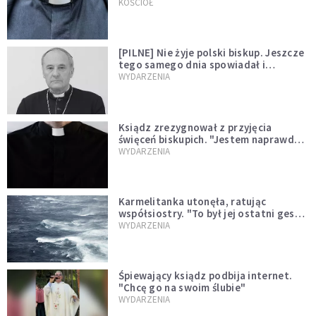
kazał mu opuścić zakon
KOŚCIÓŁ
[PILNE] Nie żyje polski biskup. Jeszcze
tego samego dnia spowiadał i
sprawował Mszę świętą
WYDARZENIA
Ksiądz zrezygnował z przyjęcia
święceń biskupich. "Jestem naprawdę
niegodny"
WYDARZENIA
Karmelitanka utonęła, ratując
współsiostry. "To był jej ostatni gest
miłości"
WYDARZENIA
Śpiewający ksiądz podbija internet.
"Chcę go na swoim ślubie"
WYDARZENIA