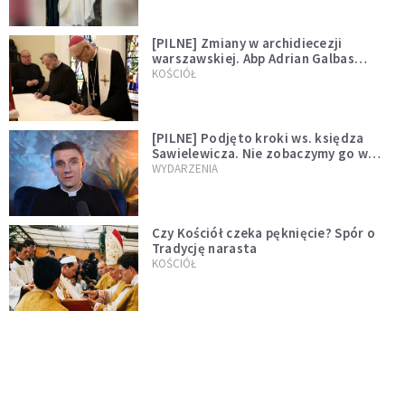
[PILNE] Zmiany w archidiecezji
warszawskiej. Abp Adrian Galbas
wręczył dekrety nowym proboszczom
KOŚCIÓŁ
[PILNE] Podjęto kroki ws. księdza
Sawielewicza. Nie zobaczymy go w
mediach
WYDARZENIA
Czy Kościół czeka pęknięcie? Spór o
Tradycję narasta
KOŚCIÓŁ