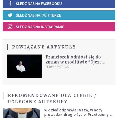
ŚLEDŹ NAS NA FACEBOOKU
ŚLEDŹ NAS NA TWITTERZE
ŚLEDŹ NAS NA INSTAGRAMIE
POWIĄZANE ARTYKUŁY
Franciszek odniósł się do
zmian w modlitwie "Ojcze
nasz" i przypomniał jak
SERWIS PAPIESKI
należy ją odmawiać
REKOMENDOWANE DLA CIEBIE /
POLECANE ARTYKUŁY
W dzień odprawiał Mszę, w nocy
prowadził drugie życie. Przełożony