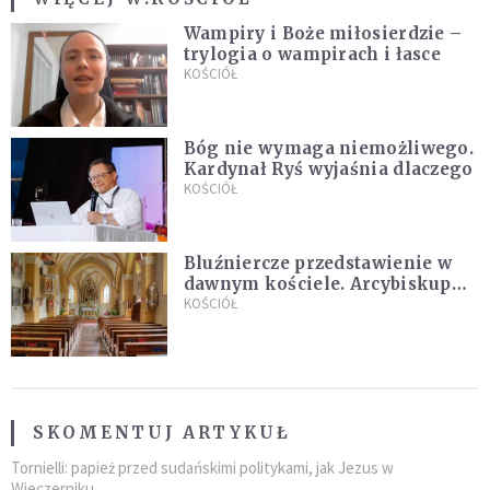
Wampiry i Boże miłosierdzie –
trylogia o wampirach i łasce
KOŚCIÓŁ
Bóg nie wymaga niemożliwego.
Kardynał Ryś wyjaśnia dlaczego
KOŚCIÓŁ
Bluźniercze przedstawienie w
dawnym kościele. Arcybiskup
stanowczo reaguje
KOŚCIÓŁ
SKOMENTUJ ARTYKUŁ
Tornielli: papież przed sudańskimi politykami, jak Jezus w
Wieczerniku