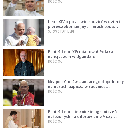
KOŚCIÓŁ
Leon XIV o postawie rodziców dzieci
pierwszokomunijnych: niech będą
przykładem
SERWIS PAPIESKI
Papież Leon XIV mianował Polaka
nuncjuszem w Ugandzie
KOŚCIÓŁ
Neapol: Cud św. Januarego dopełniony
na oczach papieża w rocznicę
pontyfikatu!
KOŚCIÓŁ
Papież Leon nie zniesie ograniczeń
nałożonych na odprawianie Mszy
trydenckiej. „Traditionis custodes”
KOŚCIÓŁ
zostaje w mocy