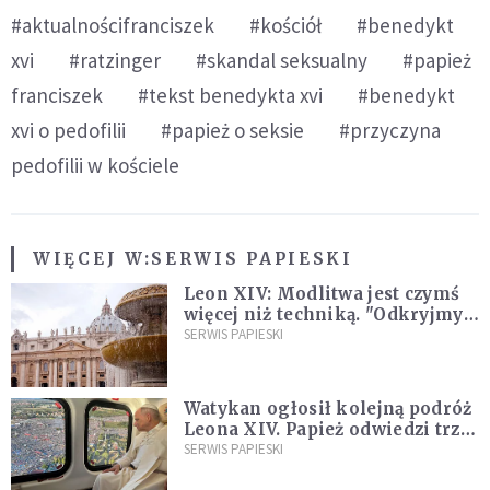
#aktualnościfranciszek
#kościół
#benedykt
xvi
#ratzinger
#skandal seksualny
#papież
franciszek
#tekst benedykta xvi
#benedykt
xvi o pedofilii
#papież o seksie
#przyczyna
pedofilii w kościele
WIĘCEJ W:
SERWIS PAPIESKI
Leon XIV: Modlitwa jest czymś
więcej niż techniką. "Odkryjmy
ją na nowo"
SERWIS PAPIESKI
Watykan ogłosił kolejną podróż
Leona XIV. Papież odwiedzi trzy
kraje Ameryki Południowej
SERWIS PAPIESKI