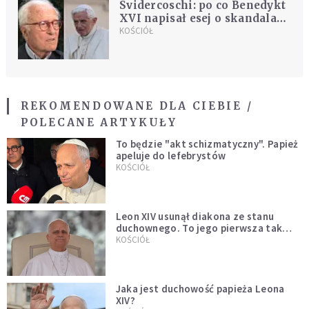
Svidercoschi: po co Benedykt
XVI napisał esej o skandalach
seksualnych?
KOŚCIÓŁ
REKOMENDOWANE DLA CIEBIE /
POLECANE ARTYKUŁY
To będzie "akt schizmatyczny". Papież
apeluje do lefebrystów
KOŚCIÓŁ
Leon XIV usunął diakona ze stanu
duchownego. To jego pierwsza tak
bezprecedensowa decyzja
KOŚCIÓŁ
Jaka jest duchowość papieża Leona
XIV?