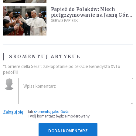
Papież do Polaków: Niech
pielgrzymowanie na Jasną Górę
umocni wiarę i nadzieję
SERWIS PAPIESKI
SKOMENTUJ ARTYKUŁ
"Corriere della Sera": zakłopotanie po tekście Benedykta XVI o
pedofilii
Zaloguj się
lub
skomentuj jako Gość
Twój komentarz będzie moderowany
DODAJ KOMENTARZ