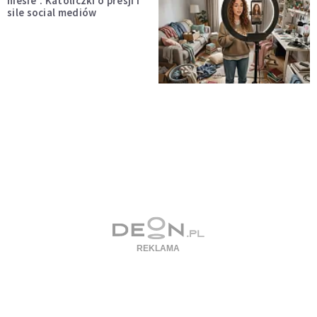
niesie”. Katoliczki o presji i
sile social mediów