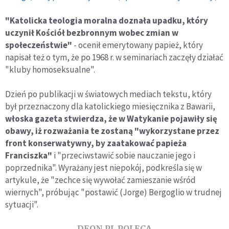
"Katolicka teologia moralna doznała upadku, który
uczynił Kościół bezbronnym wobec zmian w
społeczeństwie"
- ocenił emerytowany papież, który
napisał też o tym, że po 1968 r. w seminariach zaczęły działać
"kluby homoseksualne".
Dzień po publikacji w światowych mediach tekstu, który
był przeznaczony dla katolickiego miesięcznika z Bawarii,
włoska gazeta stwierdza, że w Watykanie pojawiły się
obawy, iż rozważania te zostaną "wykorzystane przez
front konserwatywny, by zaatakować papieża
Franciszka"
i "przeciwstawić sobie nauczanie jego i
poprzednika". Wyrażany jest niepokój, podkreśla się w
artykule, że "zechce się wywołać zamieszanie wśród
wiernych", próbując "postawić (Jorge) Bergoglio w trudnej
sytuacji".
DEON.PL POLECA