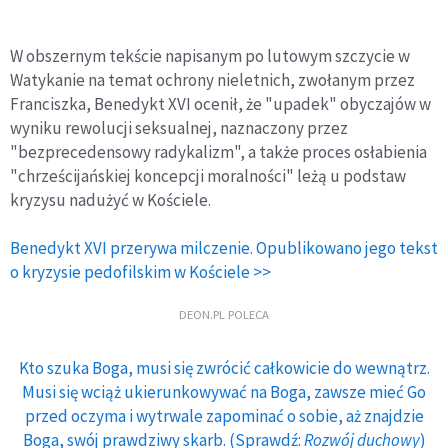
W obszernym tekście napisanym po lutowym szczycie w
Watykanie na temat ochrony nieletnich, zwołanym przez
Franciszka, Benedykt XVI ocenił, że "upadek" obyczajów w
wyniku rewolucji seksualnej, naznaczony przez
"bezprecedensowy radykalizm", a także proces osłabienia
"chrześcijańskiej koncepcji moralności" leżą u podstaw
kryzysu nadużyć w Kościele.
Benedykt XVI przerywa milczenie. Opublikowano jego tekst
o kryzysie pedofilskim w Kościele >>
DEON.PL POLECA
Kto szuka Boga, musi się zwrócić całkowicie do wewnątrz.
Musi się wciąż ukierunkowywać na Boga, zawsze mieć Go
przed oczyma i wytrwale zapominać o sobie, aż znajdzie
Boga, swój prawdziwy skarb. (Sprawdź:
Rozwój duchowy
)