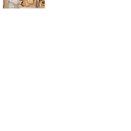
Papież Leon XIV w butach Nike. Zdjęcie
z filmu Watykanu stało się viralem
WYDARZENIA