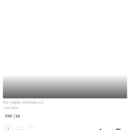
(fot. Angelo Senchuke, LC)
7 lat temu
PAP / kk