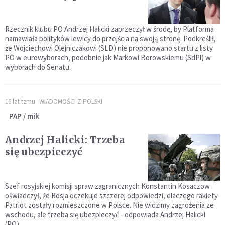
Rzecznik klubu PO Andrzej Halicki zaprzeczył w środę, by Platforma
namawiała polityków lewicy do przejścia na swoją stronę. Podkreślił,
że Wojciechowi Olejniczakowi (SLD) nie proponowano startu z listy
PO w eurowyborach, podobnie jak Markowi Borowskiemu (SdPl) w
wyborach do Senatu.
16 lat temu
WIADOMOŚCI Z POLSKI
PAP / mik
Andrzej Halicki: Trzeba
się ubezpieczyć
Szef rosyjskiej komisji spraw zagranicznych Konstantin Kosaczow
oświadczył, że Rosja oczekuje szczerej odpowiedzi, dlaczego rakiety
Patriot zostały rozmieszczone w Polsce. Nie widzimy zagrożenia ze
wschodu, ale trzeba się ubezpieczyć - odpowiada Andrzej Halicki
(PO).