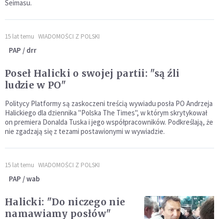
Seimasu.
15 lat temu
WIADOMOŚCI Z POLSKI
PAP / drr
Poseł Halicki o swojej partii: "są źli
ludzie w PO"
Politycy Platformy są zaskoczeni treścią wywiadu posła PO Andrzeja
Halickiego dla dziennika "Polska The Times", w którym skrytykował
on premiera Donalda Tuska i jego współpracowników. Podkreślają, że
nie zgadzają się z tezami postawionymi w wywiadzie.
15 lat temu
WIADOMOŚCI Z POLSKI
PAP / wab
Halicki: "Do niczego nie
namawiamy posłów"