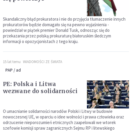
Skandaliczny błąd prokuratora i nie do przyjęcia tłumaczenie innych
prokuratorów będzie domagało się na pewno wyjaśnienia -
powiedział w piątek premier Donald Tusk, odnosząc się do
przekazania przez polską prokuraturę białoruskim śledczym
informacji o opozycjonistach z tego kraju.
15 lat temu
WIADOMOŚCI ZE ŚWIATA
PAP / ad
PE: Polska i Litwa
wezwane do solidarności
O umacnianie solidarności narodów Polski i Litwy w budowie
nowoczesnej UE, w oparciu o idee wolności i prawa człowieka oraz
odrzucenie nieporozumień etnicznych zaapelowali we wtorek
szefowie komisji spraw zagranicznych Sejmu RP i litewskiego