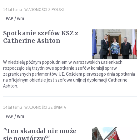
14 lat temu
WIADOMOŚCI Z POLSKI
PAP / wm
Spotkanie szefów KSZ z
Catherine Ashton
W niedzielę późnym popołudniem w warszawskich Łazienkach
rozpoczęło się trzydniowe spotkanie szefów komisji spraw
zagranicznych parlamentów UE. Gościem pierwszego dnia spotkania
na oficjalnym obiedzie jest szefowa unijnej dyplomacji Catherine
Ashton.
14 lat temu
WIADOMOŚCI ZE ŚWIATA
PAP / wm
"Ten skandal nie może
się powtórzyć"