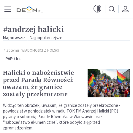
Przejdź do menu głównego
Przejdź do treści
#andrzej halicki
Najnowsze
Najpopularniejsze
7 lat temu
WIADOMOŚCI Z POLSKI
PAP / kk
Halicki o nabożeństwie
przed Paradą Równości:
uważam, że granice
zostały przekroczone
Widząc ten obrazek, uważam, że granice zostały przekroczone -
powiedział w poniedziałek w radiu TOK FM Andrzej Halicki (PO)
pytany o sobotnią Paradę Równości w Warszawie oraz
"nabożeństwo ekumeniczne", które odbyło się przed
zgromadzeniem.