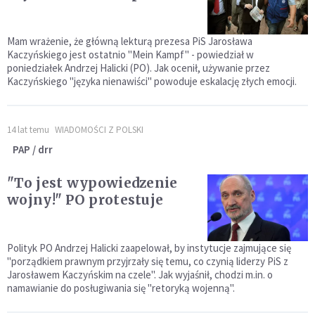
Mam wrażenie, że główną lekturą prezesa PiS Jarosława
Kaczyńskiego jest ostatnio "Mein Kampf" - powiedział w
poniedziałek Andrzej Halicki (PO). Jak ocenił, używanie przez
Kaczyńskiego "języka nienawiści" powoduje eskalację złych emocji.
14 lat temu
WIADOMOŚCI Z POLSKI
PAP / drr
"To jest wypowiedzenie
wojny!" PO protestuje
Polityk PO Andrzej Halicki zaapelował, by instytucje zajmujące się
"porządkiem prawnym przyjrzały się temu, co czynią liderzy PiS z
Jarosławem Kaczyńskim na czele". Jak wyjaśnił, chodzi m.in. o
namawianie do posługiwania się "retoryką wojenną".