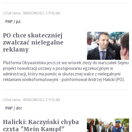
13 lat temu
WIADOMOŚCI Z POLSKI
PAP / pz
PO chce skuteczniej
zwalczać nielegalne
reklamy
Platforma Obywatelska jeszcze we wtorek złoży do marszałek Sejmu
projekt nowelizacji ustawy o postępowaniu egzekucyjnym w
administracji, który ma pomóc w skutecznej walce z nielegalnymi
reklamami wielkoformatowymi - poinformował Andrzej Halicki (PO).
14 lat temu
WIADOMOŚCI Z POLSKI
PAP / drr
Halicki: Kaczyński chyba
czyta "Mein Kampf"