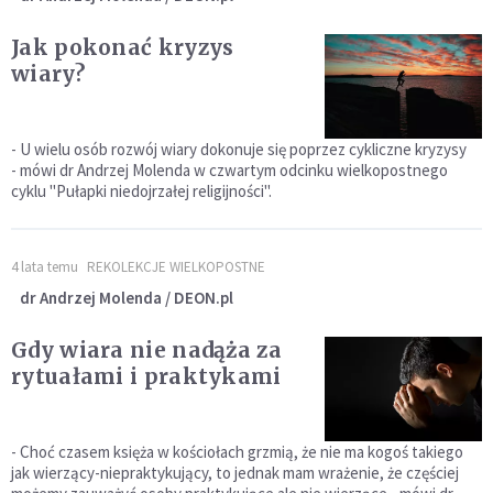
Jak pokonać kryzys
wiary?
- U wielu osób rozwój wiary dokonuje się poprzez cykliczne kryzysy
- mówi dr Andrzej Molenda w czwartym odcinku wielkopostnego
cyklu "Pułapki niedojrzałej religijności".
4 lata temu
REKOLEKCJE WIELKOPOSTNE
dr Andrzej Molenda / DEON.pl
Gdy wiara nie nadąża za
rytuałami i praktykami
- Choć czasem księża w kościołach grzmią, że nie ma kogoś takiego
jak wierzący-niepraktykujący, to jednak mam wrażenie, że częściej