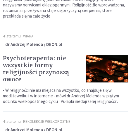
nazywamy nerwicami eklezjogennymi. Religijność źle wprowadzona,
rozumiana i przeżywana staje się przyczyną cierpienia, które
przekłada się na całe życie
4 lata temu
WIARA
dr Andrzej Molenda / DEON.pl
Psychoterapeuta: nie
wszystkie formy
religijności przynoszą
owoce
- W religijności nie ma miejsca na wszystko, co znajduje się w
modlitewniku i w internecie - mówi dr Andrzej Molenda w piątym
odcinku wielkopostnego cyklu "Pułapki niedojrzałej religijności".
4 lata temu
REKOLEKCJE WIELKOPOSTNE
dr Andrzej Molenda / DEON.pl