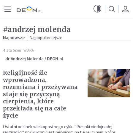
Przejdź do menu głównego
Przejdź do treści
#andrzej molenda
Najnowsze
Najpopularniejsze
4 lata temu
WIARA
dr Andrzej Molenda / DEON.pl
Religijność źle
wprowadzona,
rozumiana i przeżywana
staje się przyczyną
cierpienia, które
przekłada się na całe
życie
Ostatni odcinek wielkopostnego cyklu "Pułapki niedojrzałej
religijności" poświęcony jest nerwicom na tle religijnym, które