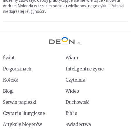
możemy zauważyć osoby praktykujące ale nie wierzące - mówi dr
Andrzej Molenda w trzecim odcinku wielkopostnego cyklu "Pułapki
niedojrzałej religijności".
Świat
Wiara
Po godzinach
Inteligentne życie
Kościół
Czytelnia
Blogi
Wideo
Serwis papieski
Duchowość
Czytania liturgiczne
Biblia
Artykuły blogerów
Świadectwa