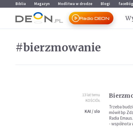
Przejdź do menu głównego
Przejdź do treści
Biblia
Magazyn
Modlitwa w drodze
Blogi
faceBó
Wy
Radio DEON
#bierzmowanie
Bierzmo
13 lat temu
KOŚCIÓŁ
Trzeba budzi
KAI / slo
mówił bp Zdz
Radia Emaus.
- wspólnota 