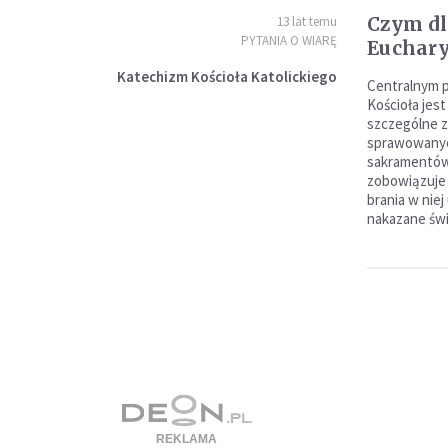
Czym dl
13 lat temu
PYTANIA O WIARĘ
Euchary
Katechizm Kościoła Katolickiego
Centralnym p
Kościoła jest
szczególne z
sprawowanych
sakramentów
zobowiązuje
brania w niej
nakazane świ