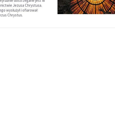
wyraźnie dostrzegane jest w
annictwie Jezusa Chrystusa.
go wysłużył i ofiarował
ezus Chrystus.