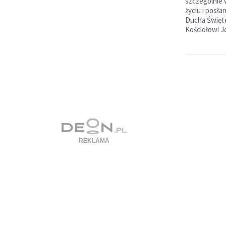
szczególnie 
życiu i posł
Ducha Święte
Kościołowi J