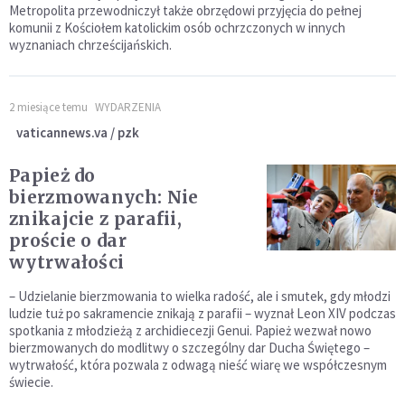
Metropolita przewodniczył także obrzędowi przyjęcia do pełnej
komunii z Kościołem katolickim osób ochrzczonych w innych
wyznaniach chrześcijańskich.
2 miesiące temu
WYDARZENIA
vaticannews.va / pzk
Papież do
bierzmowanych: Nie
znikajcie z parafii,
proście o dar
wytrwałości
– Udzielanie bierzmowania to wielka radość, ale i smutek, gdy młodzi
ludzie tuż po sakramencie znikają z parafii – wyznał Leon XIV podczas
spotkania z młodzieżą z archidiecezji Genui. Papież wezwał nowo
bierzmowanych do modlitwy o szczególny dar Ducha Świętego –
wytrwałość, która pozwala z odwagą nieść wiarę we współczesnym
świecie.