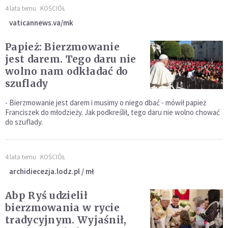
4 lata temu
KOŚCIÓŁ
vaticannews.va/mk
Papież: Bierzmowanie
jest darem. Tego daru nie
wolno nam odkładać do
szuflady
- Bierzmowanie jest darem i musimy o niego dbać - mówił papież
Franciszek do młodzieży. Jak podkreślił, tego daru nie wolno chować
do szuflady.
4 lata temu
KOŚCIÓŁ
archidiecezja.lodz.pl / mł
Abp Ryś udzielił
bierzmowania w rycie
tradycyjnym. Wyjaśnił,