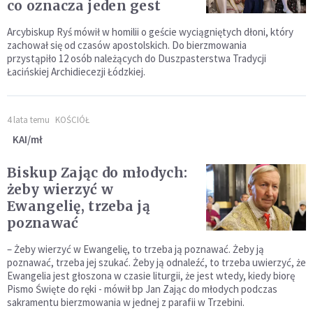
co oznacza jeden gest
Arcybiskup Ryś mówił w homilii o geście wyciągniętych dłoni, który
zachował się od czasów apostolskich. Do bierzmowania
przystąpiło 12 osób należących do Duszpasterstwa Tradycji
Łacińskiej Archidiecezji Łódzkiej.
4 lata temu
KOŚCIÓŁ
KAI/mł
Biskup Zając do młodych:
żeby wierzyć w
Ewangelię, trzeba ją
poznawać
– Żeby wierzyć w Ewangelię, to trzeba ją poznawać. Żeby ją
poznawać, trzeba jej szukać. Żeby ją odnaleźć, to trzeba uwierzyć, że
Ewangelia jest głoszona w czasie liturgii, że jest wtedy, kiedy biorę
Pismo Święte do ręki - mówił bp Jan Zając do młodych podczas
sakramentu bierzmowania w jednej z parafii w Trzebini.