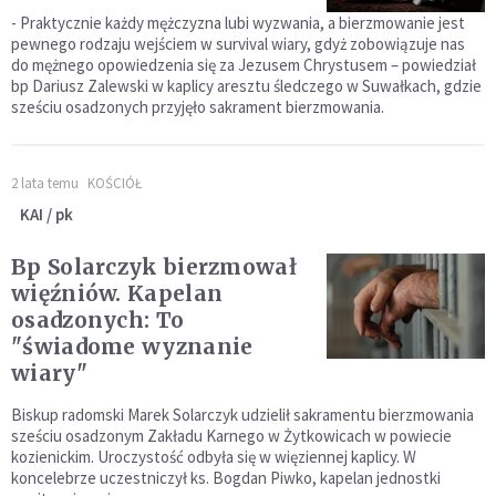
- Praktycznie każdy mężczyzna lubi wyzwania, a bierzmowanie jest
pewnego rodzaju wejściem w survival wiary, gdyż zobowiązuje nas
do mężnego opowiedzenia się za Jezusem Chrystusem – powiedział
bp Dariusz Zalewski w kaplicy aresztu śledczego w Suwałkach, gdzie
sześciu osadzonych przyjęło sakrament bierzmowania.
2 lata temu
KOŚCIÓŁ
KAI / pk
Bp Solarczyk bierzmował
więźniów. Kapelan
osadzonych: To
"świadome wyznanie
wiary"
Biskup radomski Marek Solarczyk udzielił sakramentu bierzmowania
sześciu osadzonym Zakładu Karnego w Żytkowicach w powiecie
kozienickim. Uroczystość odbyła się w więziennej kaplicy. W
koncelebrze uczestniczył ks. Bogdan Piwko, kapelan jednostki