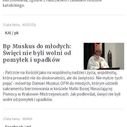
katolickiego.
3 lata temu
KOŚCIÓŁ
KAI / pk
Bp Muskus do młodych:
Święci nie byli wolni od
pomyłek i upadków
- Patrzcie na Kościół jako na wspólnotę nadziei i życia, wspólnotę,
która prowadzi nie do doskonałości, ale do świętości. Nie mylcie tych
pojęć - mówił bp Damian Muskus OFM do młodych, którym udzielił
sakramentu bierzmowania w kościele Matki Bożej Nieustającej
Pomocy w Krakowie-Mistrzejowicach. Jak podkreślał, święci nie byli
wolni od pomyłek i upadków.
3 lata temu
WIARA
Facebook / mł