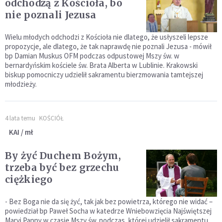
odchodzą z Kościoła, bo
nie poznali Jezusa
Wielu młodych odchodzi z Kościoła nie dlatego, że usłyszeli lepsze
propozycje, ale dlatego, że tak naprawdę nie poznali Jezusa - mówił
bp Damian Muskus OFM podczas odpustowej Mszy św. w
bernardyńskim kościele św. Brata Alberta w Lublinie. Krakowski
biskup pomocniczy udzielił sakramentu bierzmowania tamtejszej
młodzieży.
4 lata temu
KOŚCIÓŁ
KAI / mł
By żyć Duchem Bożym,
trzeba być bez grzechu
ciężkiego
- Bez Boga nie da się żyć, tak jak bez powietrza, którego nie widać –
powiedział bp Paweł Socha w katedrze Wniebowzięcia Najświętszej
Maryi Panny w czasie Mszy św. podczas, której udzielił sakramentu