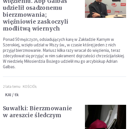
więzieniu. Abp Galbas
udzielił osadzonemu
bierzmowania;
więźniowie zaskoczyli
modlitwą wiernych
Ponad 50 mężczyzn, odsiadujących karę w Zakładzie Karnym w
Szerokiej, wzięło udział w Mszy św., w czasie której jeden z nich
przyjął bierzmowanie. Mariusz kilka razy wracał do więzienia, teraz
zdecydował się przyjąć w nim sakrament dojrzałości chrześcijańskiej.
W niedzielę Miłosierdzia Bożego udzielił mu go arcybiskup Adrian
Galbas.
2 lata temu
KOŚCIÓŁ
KAI / tk
Suwałki: Bierzmowanie
w areszcie śledczym