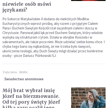
niewiele osób mówi
językami?
Po Soborze Watykańskim II dodano do niektórych Modlitw
Eucharystycznych wprost prośbę, aby razem z przyjętym Ciałem
Pana i Duchem Świętym Kościół stał się jednym ciałem i duszą w
Chrystusie. Panował jakiś lęk przed Duchem Świętym, który właśnie
wymyka się strukturom i rytom. Działa w obrębie Kościoła i w
sakramentach, ale także poza nimi. Może udzielać siebie komu chce. I
chyba tego bano się najbardziej, że nie trzeba było święceń,
ukończenia teologii, aby Duch Święty mógł działać przez konkretne
osoby - pisze Dariusz Piórkowski SJ.
3 lata temu
WIARA
Świadectwo anonimowe
Mój brat wybrał imię
Józef na bierzmowanie.
Od tej pory święty Józef
kilka razy ocalił jego