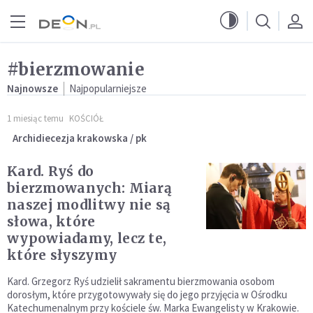
Przejdź do menu głównego
Przejdź do treści
#bierzmowanie
Najnowsze
Najpopularniejsze
1 miesiąc temu
KOŚCIÓŁ
Archidiecezja krakowska / pk
Kard. Ryś do
bierzmowanych: Miarą
naszej modlitwy nie są
słowa, które
wypowiadamy, lecz te,
które słyszymy
Kard. Grzegorz Ryś udzielił sakramentu bierzmowania osobom
dorosłym, które przygotowywały się do jego przyjęcia w Ośrodku
Katechumenalnym przy kościele św. Marka Ewangelisty w Krakowie.