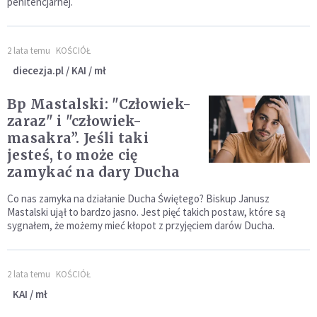
penitencjarnej.
2 lata temu
KOŚCIÓŁ
diecezja.pl / KAI / mł
Bp Mastalski: "Człowiek-
zaraz" i "człowiek-
masakra”. Jeśli taki
jesteś, to może cię
zamykać na dary Ducha
Co nas zamyka na działanie Ducha Świętego? Biskup Janusz
Mastalski ujął to bardzo jasno. Jest pięć takich postaw, które są
sygnałem, że możemy mieć kłopot z przyjęciem darów Ducha.
2 lata temu
KOŚCIÓŁ
KAI / mł