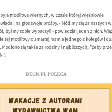
była modlitwa wiernych, w czasie której więźniowie
iadali na głos swoje prośby. - Módlmy się za naszych w
ół, byśmy sobie wybaczyli - powiedział jeden z nich. Wi
sie tej modlitwy o zmarłej mamie jednego z kolegów i d
. Modlono się także za rodziny i najbliższych, "żeby prz
ki".
DEON.PL POLECA