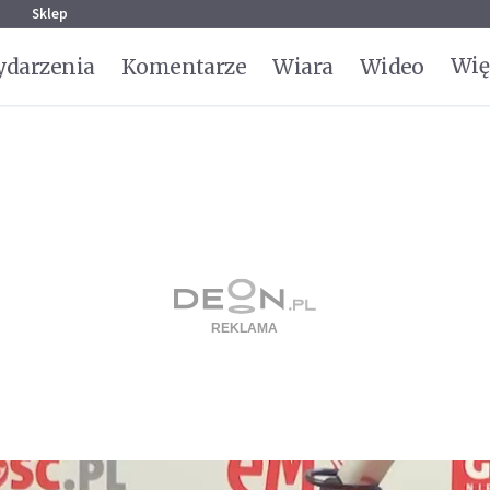
g
Sklep
Wię
darzenia
Komentarze
Wiara
Wideo