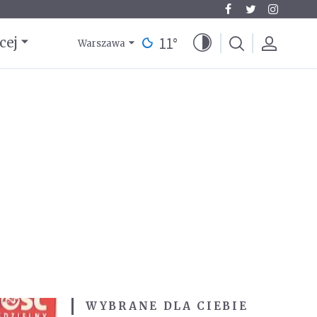
11
°
cej
Warszawa
WYBRANE DLA CIEBIE