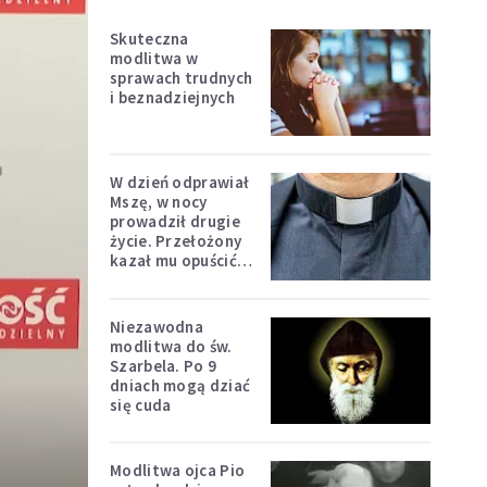
Skuteczna
modlitwa w
sprawach trudnych
i beznadziejnych
W dzień odprawiał
Mszę, w nocy
prowadził drugie
życie. Przełożony
kazał mu opuścić
zakon
Niezawodna
modlitwa do św.
Szarbela. Po 9
dniach mogą dziać
się cuda
Modlitwa ojca Pio