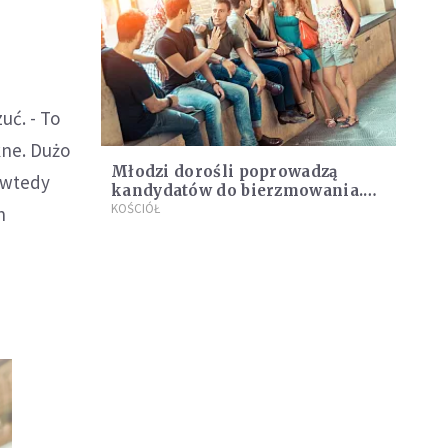
uć. - To
kne. Dużo
Młodzi dorośli poprowadzą
o wtedy
kandydatów do bierzmowania.
Odbędą w tym celu specjalną
KOŚCIÓŁ
h
formację