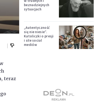
w trudnych i
beznadziejnych
sytuacjach
„Autentyczność
się nie niesie”.
Katoliczki o presji
i sile social
mediów
 w
ch
, teraz
 go