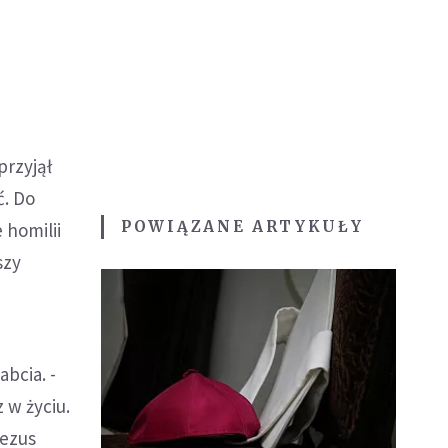
przyjął
ć. Do
POWIĄZANE ARTYKUŁY
 homilii
szy
bcia. -
 w życiu.
Jezus