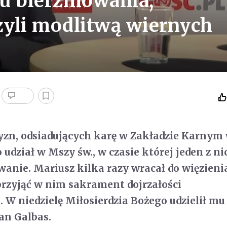
mu bierzmowania;
yli modlitwą wiernych
yzn, odsiadujących karę w Zakładzie Karnym
o udział w Mszy św., w czasie której jeden z ni
wanie. Mariusz kilka razy wracał do więzienia
przyjąć w nim sakrament dojrzałości
. W niedzielę Miłosierdzia Bożego udzielił mu
an Galbas.