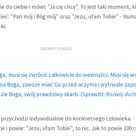
e do ciebie i mówi: "Ja cię chcę". To jest taki moment, k
eć: "Pan mój i Bóg mój" oraz "Jezu, ufam Tobie" - tłum
ki.
DEON.PL POLECA
ga, musi się zwrócić całkowicie do wewnątrz. Musi się w
a Boga, zawsze mieć Go przed oczyma i wytrwale zap
dzie Boga, swój prawdziwy skarb. (Sprawdź:
Rozwój duc
 przychodzi indywidualnie do konkretnego człowieka. - 
ie i powie: "Jezu, ufam Tobie", to nic. Jak to powie 100 r