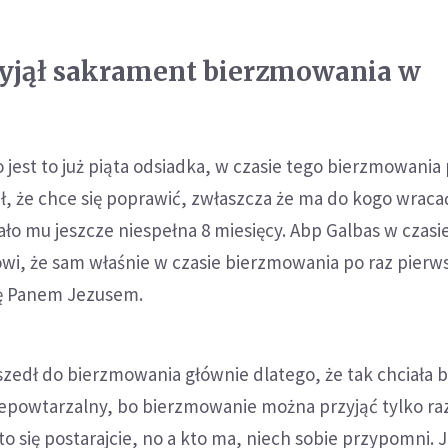
zyjął sakrament bierzmowania w
 jest to już piąta odsiadka, w czasie tego bierzmowania 
iał, że chce się poprawić, zwłaszcza że ma do kogo wraca
ało mu jeszcze niespełna 8 miesięcy. Abp Galbas w czasie
wi, że sam właśnie w czasie bierzmowania po raz pierw
się Panem Jezusem.
zedł do bierzmowania głównie dlatego, że tak chciała ba
iepowtarzalny, bo bierzmowanie można przyjąć tylko raz
to się postarajcie, no a kto ma, niech sobie przypomni. 