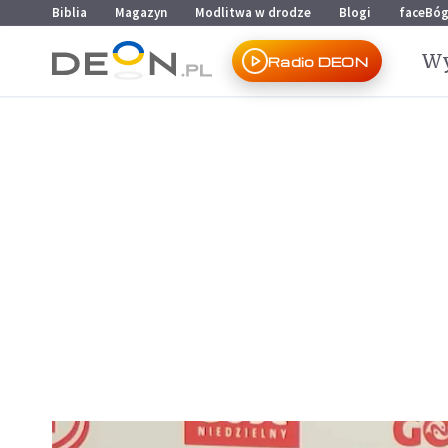
Przejdź do menu głównego
Przejdź do treści
Biblia
Magazyn
Modlitwa w drodze
Blogi
faceBó
Wy
Radio DEON