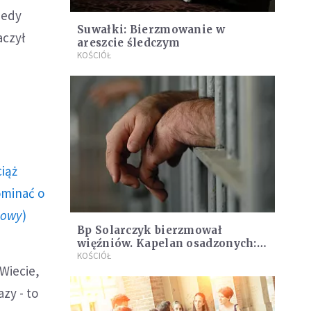
iedy
Suwałki: Bierzmowanie w
aczył
areszcie śledczym
KOŚCIÓŁ
ciąż
ominać o
howy
)
Bp Solarczyk bierzmował
więźniów. Kapelan osadzonych:
To "świadome wyznanie wiary"
KOŚCIÓŁ
Wiecie,
azy - to