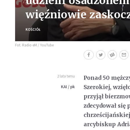
udzielił osadzone
więźniowie zaskocz
KOŚCIÓŁ
Fot. Radio eM / YouTube
2 lata temu
Ponad 50 mężcz
Szerokiej, wzięł
KAI / pk
przyjął bierzmo
zdecydował się 
chrześcijańskiej
arcybiskup Adri