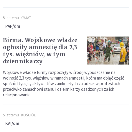
5 lat temu
ŚWIAT
PAP/dm
Birma. Wojskowe władze
ogłosiły amnestię dla 2,3
tys. więźniów, w tym
dziennikarzy
Wojskowe władze Birmy rozpoczęły w środę wypuszczanie na
wolność 2,3 tys. więźniów w ramach amnestii, która ma objąć część
spośród tysięcy aktywistów zamkniętych za udział w protestach
przeciwko zamachowi stanu i dziennikarzy osadzonych za ich
relacjonowanie.
5 lat temu
KOŚCIÓŁ
KAI/dm