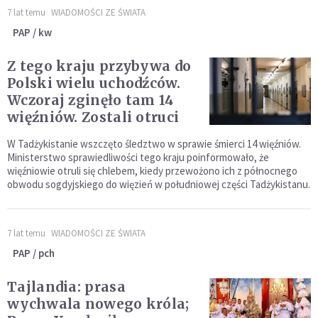
7 lat temu
WIADOMOŚCI ZE ŚWIATA
PAP / kw
Z tego kraju przybywa do
Polski wielu uchodźców.
Wczoraj zginęło tam 14
więźniów. Zostali otruci
W Tadżykistanie wszczęto śledztwo w sprawie śmierci 14 więźniów.
Ministerstwo sprawiedliwości tego kraju poinformowało, że
więźniowie otruli się chlebem, kiedy przewożono ich z północnego
obwodu sogdyjskiego do więzień w południowej części Tadżykistanu.
7 lat temu
WIADOMOŚCI ZE ŚWIATA
PAP / pch
Tajlandia: prasa
wychwala nowego króla;