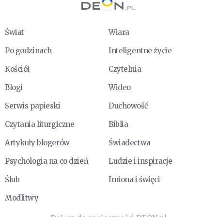
Świat
Wiara
Po godzinach
Inteligentne życie
Kościół
Czytelnia
Blogi
Wideo
Serwis papieski
Duchowość
Czytania liturgiczne
Biblia
Artykuły blogerów
Świadectwa
Psychologia na co dzień
Ludzie i inspiracje
Ślub
Imiona i święci
Modlitwy