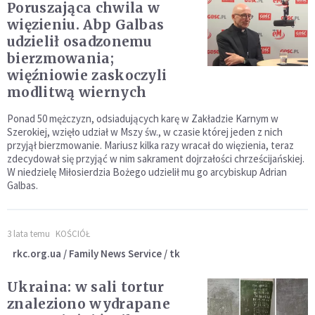
Poruszająca chwila w
więzieniu. Abp Galbas
udzielił osadzonemu
bierzmowania;
więźniowie zaskoczyli
modlitwą wiernych
Ponad 50 mężczyzn, odsiadujących karę w Zakładzie Karnym w
Szerokiej, wzięło udział w Mszy św., w czasie której jeden z nich
przyjął bierzmowanie. Mariusz kilka razy wracał do więzienia, teraz
zdecydował się przyjąć w nim sakrament dojrzałości chrześcijańskiej.
W niedzielę Miłosierdzia Bożego udzielił mu go arcybiskup Adrian
Galbas.
3 lata temu
KOŚCIÓŁ
rkc.org.ua / Family News Service / tk
Ukraina: w sali tortur
znaleziono wydrapane