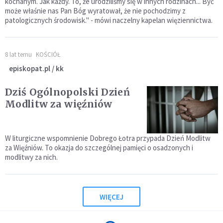
kochanym. Jak każdy. To, że urodziliśmy się w innych rodzinach... Być
może właśnie nas Pan Bóg wyratował, że nie pochodzimy z
patologicznych środowisk." - mówi naczelny kapelan więziennictwa.
8 lat temu
KOŚCIÓŁ
episkopat.pl / kk
Dziś Ogólnopolski Dzień
Modlitw za więźniów
W liturgiczne wspomnienie Dobrego Łotra przypada Dzień Modlitw
za Więźniów. To okazja do szczególnej pamięci o osadzonych i
modlitwy za nich.
WIĘCEJ