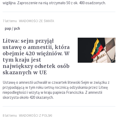
wigilijna. Zaproszenie na nią otrzymało 50 z ok. 400 osadzonych.
7 lat temu
WIADOMOŚCI ZE ŚWIATA
pap / pch
Litwa: sejm przyjął
ustawę o amnestii, która
obejmie 420 więźniów. W
tym kraju jest
największy odsetek osób
skazanych w UE
Ustawę o amnestii uchwalił w czwartek litewski Sejm w związku z
przypadającą w tym roku setną rocznicą odzyskania przez Litwę
niepodległości i wizytą w kraju papieża Franciszka. Z amnestii
skorzysta około 420 skazanych.
8 lat temu
WIADOMOŚCI Z POLSKI