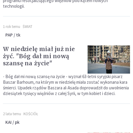
programu resocjalizującego więźniów pod kątem nowych
technologii.
1 rok temu
ŚWIAT
PAP / tk
W niedzielę miał już nie
żyć. "Bóg dał mi nową
szansę na życie"
- Bóg dał mi nową szansę na życie - wyznał 63-letni syryjski pisarz
Baszar Barhoum, na którym w niedzielę miała zostać wykonana kara
śmierci. Upadek rządów Baszara al-Asada doprowadził do uwolnienia
dziesiątek tysięcy więźniów z całej Syrii, w tym kobiet i dzieci.
2 lata temu
KOŚCIÓŁ
KAI / pk