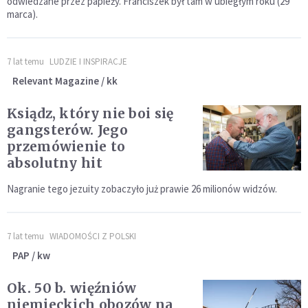
odwiedzane przez papieży. Franciszek był tam w ubiegłym roku (29
marca).
7 lat temu
LUDZIE I INSPIRACJE
Relevant Magazine / kk
Ksiądz, który nie boi się
gangsterów. Jego
przemówienie to
absolutny hit
Nagranie tego jezuity zobaczyło już prawie 26 milionów widzów.
7 lat temu
WIADOMOŚCI Z POLSKI
PAP / kw
Ok. 50 b. więźniów
niemieckich obozów na