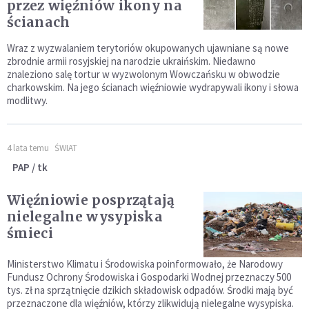
przez więźniów ikony na
ścianach
Wraz z wyzwalaniem terytoriów okupowanych ujawniane są nowe
zbrodnie armii rosyjskiej na narodzie ukraińskim. Niedawno
znaleziono salę tortur w wyzwolonym Wowczańsku w obwodzie
charkowskim. Na jego ścianach więźniowie wydrapywali ikony i słowa
modlitwy.
4 lata temu
ŚWIAT
PAP / tk
Więźniowie posprzątają
nielegalne wysypiska
śmieci
Ministerstwo Klimatu i Środowiska poinformowało, że Narodowy
Fundusz Ochrony Środowiska i Gospodarki Wodnej przeznaczy 500
tys. zł na sprzątnięcie dzikich składowisk odpadów. Środki mają być
przeznaczone dla więźniów, którzy zlikwidują nielegalne wysypiska.