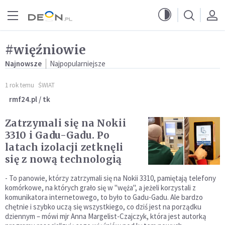
Przejdź do menu głównego
Przejdź do treści
#więźniowie
Najnowsze
Najpopularniejsze
1 rok temu
ŚWIAT
rmf24.pl / tk
Zatrzymali się na Nokii
3310 i Gadu-Gadu. Po
latach izolacji zetknęli
się z nową technologią
- To panowie, którzy zatrzymali się na Nokii 3310, pamiętają telefony
komórkowe, na których grało się w "węża", a jeżeli korzystali z
komunikatora internetowego, to było to Gadu-Gadu. Ale bardzo
chętnie i szybko uczą się wszystkiego, co dziś jest na porządku
dziennym – mówi mjr Anna Margelist-Czajczyk, która jest autorką