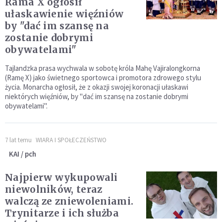
Rama X ogłosił
ułaskawienie więźniów
by "dać im szansę na
zostanie dobrymi
obywatelami"
Tajlandzka prasa wychwala w sobotę króla Mahę Vajiralongkorna
(Ramę X) jako świetnego sportowca i promotora zdrowego stylu
życia. Monarcha ogłosił, że z okazji swojej koronacji ułaskawi
niektórych więźniów, by "dać im szansę na zostanie dobrymi
obywatelami".
7 lat temu
WIARA I SPOŁECZEŃSTWO
KAI / pch
Najpierw wykupowali
niewolników, teraz
walczą ze zniewoleniami.
Trynitarze i ich służba