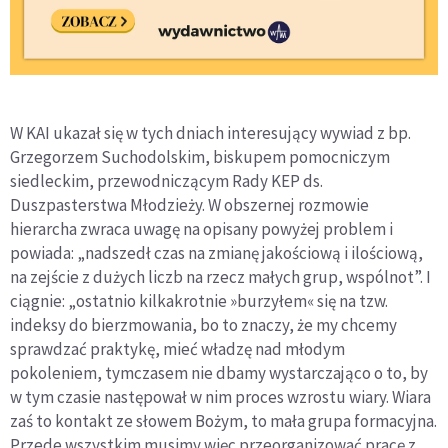
W KAI ukazał się w tych dniach interesujący wywiad z bp.
Grzegorzem Suchodolskim, biskupem pomocniczym
siedleckim, przewodniczącym Rady KEP ds.
Duszpasterstwa Młodzieży. W obszernej rozmowie
hierarcha zwraca uwagę na opisany powyżej problem i
powiada: „nadszedł czas na zmianę jakościową i ilościową,
na zejście z dużych liczb na rzecz małych grup, wspólnot”. I
ciągnie: „ostatnio kilkakrotnie »burzyłem« się na tzw.
indeksy do bierzmowania, bo to znaczy, że my chcemy
sprawdzać praktykę, mieć władzę nad młodym
pokoleniem, tymczasem nie dbamy wystarczająco o to, by
w tym czasie następował w nim proces wzrostu wiary. Wiara
zaś to kontakt ze słowem Bożym, to mała grupa formacyjna.
Przede wszystkim musimy więc przeorganizować pracę z