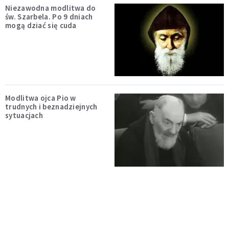
Niezawodna modlitwa do
św. Szarbela. Po 9 dniach
mogą dziać się cuda
Modlitwa ojca Pio w
trudnych i beznadziejnych
sytuacjach