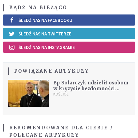
BĄDŹ NA BIEŻĄCO
ŚLEDŹ NAS NA FACEBOOKU
ŚLEDŹ NAS NA TWITTERZE
ŚLEDŹ NAS NA INSTAGRAMIE
POWIĄZANE ARTYKUŁY
Bp Solarczyk udzielił osobom
w kryzysie bezdomności
sakramentu bierzmowania
KOŚCIÓŁ
REKOMENDOWANE DLA CIEBIE /
POLECANE ARTYKUŁY