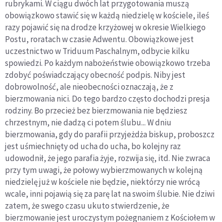
rubrykami. W ciągu dwóch lat przygotowania muszą
obowiązkowo stawić się w każdą niedzielę w kościele, ileś
razy pojawić się na drodze krzyżowej w okresie Wielkiego
Postu, roratach w czasie Adwentu. Obowiązkowe jest
uczestnictwo w Triduum Paschalnym, odbycie kilku
spowiedzi. Po każdym nabożeństwie obowiązkowo trzeba
zdobyć poświadczający obecność podpis. Niby jest
dobrowolność, ale nieobecności oznaczają, że z
bierzmowania nici. Do tego bardzo często dochodzi presja
rodziny. Bo przecież bez bierzmowania nie będziesz
chrzestnym, nie dadzą ci potem ślubu... W dniu
bierzmowania, gdy do parafii przyjeżdża biskup, proboszcz
jest uśmiechnięty od ucha do ucha, bo kolejny raz
udowodnił, że jego parafia żyje, rozwija się, itd. Nie zwraca
przy tym uwagi, że połowy wybierzmowanych w kolejną
niedzielę już w kościele nie będzie, niektórzy nie wrócą
wcale, inni pojawią się za parę lat na swoim ślubie. Nie dziwi
zatem, że swego czasu ukuto stwierdzenie, że
bierzmowanie jest uroczystym pożegnaniem z Kościołem w