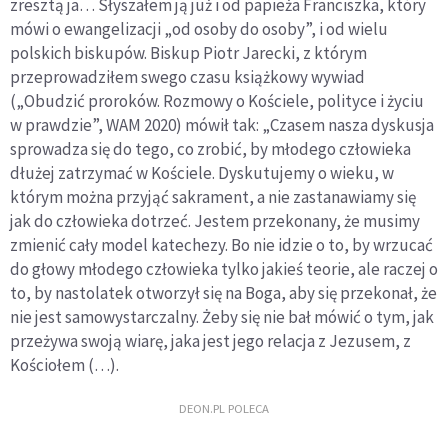
zresztą ja… Słyszałem ją już i od papieża Franciszka, który
mówi o ewangelizacji „od osoby do osoby”, i od wielu
polskich biskupów. Biskup Piotr Jarecki, z którym
przeprowadziłem swego czasu książkowy wywiad
(„Obudzić proroków. Rozmowy o Kościele, polityce i życiu
w prawdzie”, WAM 2020) mówił tak: „Czasem nasza dyskusja
sprowadza się do tego, co zrobić, by młodego człowieka
dłużej zatrzymać w Kościele. Dyskutujemy o wieku, w
którym można przyjąć sakrament, a nie zastanawiamy się
jak do człowieka dotrzeć. Jestem przekonany, że musimy
zmienić cały model katechezy. Bo nie idzie o to, by wrzucać
do głowy młodego człowieka tylko jakieś teorie, ale raczej o
to, by nastolatek otworzył się na Boga, aby się przekonał, że
nie jest samowystarczalny. Żeby się nie bał mówić o tym, jak
przeżywa swoją wiarę, jaka jest jego relacja z Jezusem, z
Kościołem (…).
DEON.PL POLECA