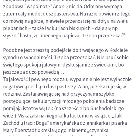
zbudować wspólnotę? Ano się nie da. Odmiany wymaga
zatem cały model duszpasterstwa. Na razie bowiem z tego
co mówią na górze, niewiele przenosi się na dół, a na wielu
plebaniach – także i w kuriach biskupich – daje się np.
słyszeć hasło, że obecnego papieża „trzeba przeczekać”.
Podobne jest zresztą podejście do trwającego w Kościele
synodu o synodalności. Trzeba przeczekać. Nie psuć sobie
świętego spokoju jałowymi dyskusjami ze świeckimi, bo
jeszcze za dużo powiedzą…
Ta jałowość i pewnego rodzaju wypalenie nie jest wyłącznie
negatywną cechą u duszpasterzy. Wiarę przekazuje się w
rodzinie. Zastanawiając się nad przyczynami szybko
postępującej sekularyzacji młodego pokolenia badacze
pomijają istotny wątek (na szczęście bp Suchodolski go
widzi). Wskazała na niego kilka lat temu w książce „Jak
Zachód utracił Boga” amerykańska dziennikarka i pisarka
Mary Eberstadt określając go mianem: „czynnika