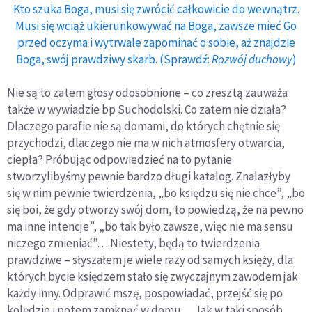
Kto szuka Boga, musi się zwrócić całkowicie do wewnątrz.
Musi się wciąż ukierunkowywać na Boga, zawsze mieć Go
przed oczyma i wytrwale zapominać o sobie, aż znajdzie
Boga, swój prawdziwy skarb. (Sprawdź:
Rozwój duchowy
)
Nie są to zatem głosy odosobnione – co zresztą zauważa
także w wywiadzie bp Suchodolski. Co zatem nie działa?
Dlaczego parafie nie są domami, do których chętnie się
przychodzi, dlaczego nie ma w nich atmosfery otwarcia,
ciepła? Próbując odpowiedzieć na to pytanie
stworzylibyśmy pewnie bardzo długi katalog. Znalazłyby
się w nim pewnie twierdzenia, „bo księdzu się nie chce”, „bo
się boi, że gdy otworzy swój dom, to powiedzą, że na pewno
ma inne intencje”, „bo tak było zawsze, więc nie ma sensu
niczego zmieniać”… Niestety, będą to twierdzenia
prawdziwe – słyszałem je wiele razy od samych księży, dla
których bycie księdzem stało się zwyczajnym zawodem jak
każdy inny. Odprawić mszę, pospowiadać, przejść się po
kolędzie i potem zamknąć w domu… Jak w taki sposób