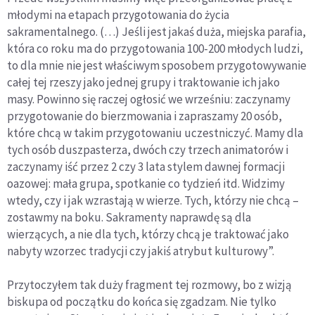
młodymi na etapach przygotowania do życia
sakramentalnego. (…) Jeśli jest jakaś duża, miejska parafia,
która co roku ma do przygotowania 100-200 młodych ludzi,
to dla mnie nie jest właściwym sposobem przygotowywanie
całej tej rzeszy jako jednej grupy i traktowanie ich jako
masy. Powinno się raczej ogłosić we wrześniu: zaczynamy
przygotowanie do bierzmowania i zapraszamy 20 osób,
które chcą w takim przygotowaniu uczestniczyć. Mamy dla
tych osób duszpasterza, dwóch czy trzech animatorów i
zaczynamy iść przez 2 czy 3 lata stylem dawnej formacji
oazowej: mała grupa, spotkanie co tydzień itd. Widzimy
wtedy, czy i jak wzrastają w wierze. Tych, którzy nie chcą –
zostawmy na boku. Sakramenty naprawdę są dla
wierzących, a nie dla tych, którzy chcą je traktować jako
nabyty wzorzec tradycji czy jakiś atrybut kulturowy”.
Przytoczyłem tak duży fragment tej rozmowy, bo z wizją
biskupa od początku do końca się zgadzam. Nie tylko