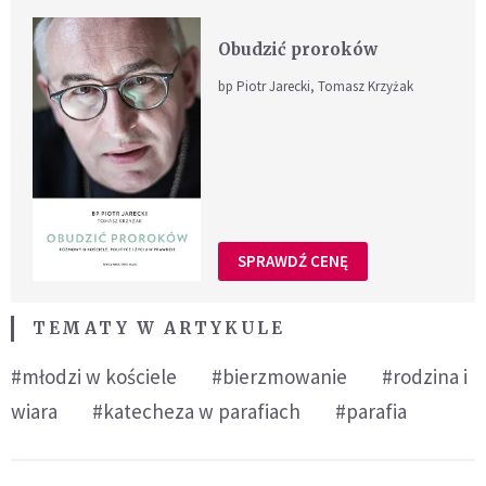
Obudzić proroków
bp Piotr Jarecki, Tomasz Krzyżak
SPRAWDŹ CENĘ
TEMATY W ARTYKULE
#młodzi w kościele
#bierzmowanie
#rodzina i
wiara
#katecheza w parafiach
#parafia