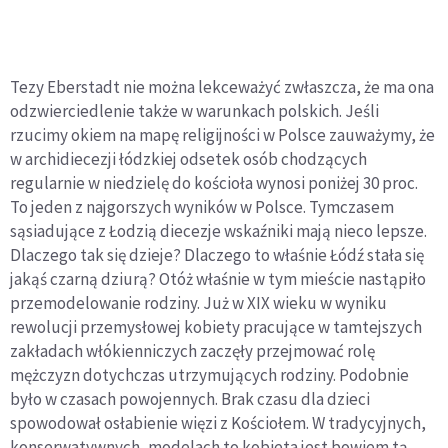
Tezy Eberstadt nie można lekceważyć zwłaszcza, że ma ona
odzwierciedlenie także w warunkach polskich. Jeśli
rzucimy okiem na mapę religijności w Polsce zauważymy, że
w archidiecezji łódzkiej odsetek osób chodzących
regularnie w niedzielę do kościoła wynosi poniżej 30 proc.
To jeden z najgorszych wyników w Polsce. Tymczasem
sąsiadujące z Łodzią diecezje wskaźniki mają nieco lepsze.
Dlaczego tak się dzieje? Dlaczego to właśnie Łódź stała się
jakąś czarną dziurą? Otóż właśnie w tym mieście nastąpiło
przemodelowanie rodziny. Już w XIX wieku w wyniku
rewolucji przemysłowej kobiety pracujące w tamtejszych
zakładach włókienniczych zaczęły przejmować rolę
mężczyzn dotychczas utrzymujących rodziny. Podobnie
było w czasach powojennych. Brak czasu dla dzieci
spowodował osłabienie więzi z Kościołem. W tradycyjnych,
konserwatywnych, modelach to kobieta jest bowiem tą,