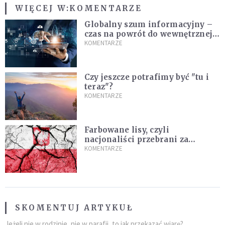
WIĘCEJ W:
KOMENTARZE
Globalny szum informacyjny –
czas na powrót do wewnętrznej
prawdy
KOMENTARZE
Czy jeszcze potrafimy być "tu i
teraz"?
KOMENTARZE
Farbowane lisy, czyli
nacjonaliści przebrani za
chrześcijan
KOMENTARZE
SKOMENTUJ ARTYKUŁ
Jeżeli nie w rodzinie, nie w parafii, to jak przekazać wiarę?