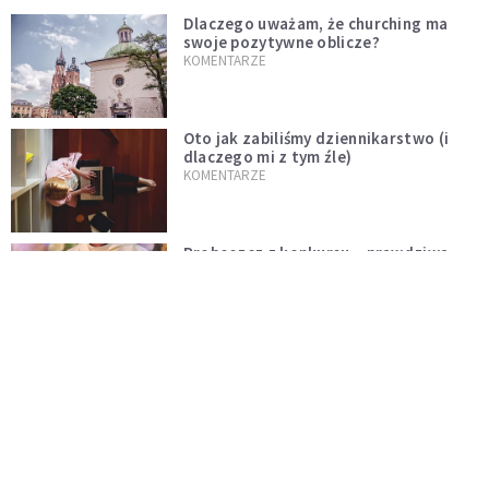
Dlaczego uważam, że churching ma
swoje pozytywne oblicze?
KOMENTARZE
Oto jak zabiliśmy dziennikarstwo (i
dlaczego mi z tym źle)
KOMENTARZE
Proboszcz z konkursu – prawdziwa
zmiana dopiero przed Kościołem
KOMENTARZE
Niech rozkwitną przydomowe ogródki
i żyją dłużej od nas
KOMENTARZE
Czy polska tradycja zabija żywą wiarę?