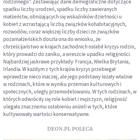
rodzinnego”. Zestawiając dane demograficzne dotyczące
spadku liczby urodzeń, spadku liczby zawieranych
małżeństw, obniżających się wskaźników dzietności u
kobiet z wzrastającą liczbą związków kohabitacyjnych,
rozwodów, coraz większej liczby dzieci ze związków
pozamałżeńskich doszła ona do wniosku, że
chrześcijaństwo w krajach zachodnich osłabił kryzys rodzin,
który prowadzi do zaniku, a wreszcie upadku religijności.
Najbardziej jaskrawe przykłady: Francja, Wielka Brytania,
Irlandia. W każdym z tych krajów kryzys przebiegał
wprawdzie nieco inaczej, ale jego podstawy leżały właśnie
w rodzinach, które w wyniku przemian kulturowych i
społecznych, uległy przemodelowaniu. W tych rodzinach, w
których odwróciły się role kobiet i mężczyzn, religijność
ulegała znacznemu osłabieniu aniżeli w tych, które
kultywowały wartości konserwatywne.
DEON.PL POLECA