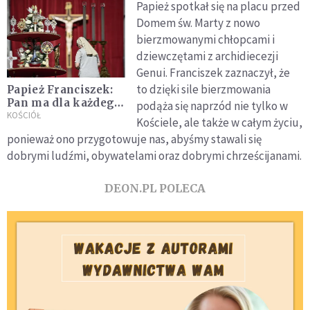
Papież spotkał się na placu przed
Domem św. Marty z nowo
bierzmowanymi chłopcami i
dziewczętami z archidiecezji
Genui. Franciszek zaznaczył, że
to dzięki sile bierzmowania
Papież Franciszek:
Pan ma dla każdego
podąża się naprzód nie tylko w
plan miłości, ma
KOŚCIÓŁ
Kościele, ale także w całym życiu,
marzenie dla
ponieważ ono przygotowuje nas, abyśmy stawali się
twojego życia
dobrymi ludźmi, obywatelami oraz dobrymi chrześcijanami.
DEON.PL POLECA