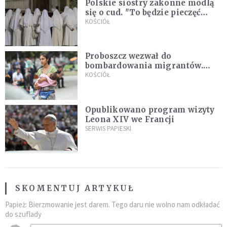
Polskie siostry zakonne modlą
się o cud. "To będzie pieczęć
Pana Boga dla naszej wiary"
KOŚCIÓŁ
Proboszcz wezwał do
bombardowania migrantów.
"Masowy ogień przeciwko
KOŚCIÓŁ
najeźdźcom!"
Opublikowano program wizyty
Leona XIV we Francji
SERWIS PAPIESKI
SKOMENTUJ ARTYKUŁ
Papież: Bierzmowanie jest darem. Tego daru nie wolno nam odkładać
do szuflady