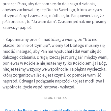
prosząc Pana, aby dał nam siłę do dalszego działania,
abyśmy zachowali tę siłę Ducha Świętego, którą wszyscy
otrzymaliśmy. I zawsze się módlcie, bo Pan powiedział, że
jeśli prosicie, to "Ja wam dam". Czasami jednak nie prosimy -
zauważył papież.
- Zapominamy prosić, modlić się, a wiemy, że "kto nie
płacze, ten nie otrzymuje", wiemy to! Dlatego musimy się
modlić i nalegać, aby Pan nas wysłuchał i dał wam siłę do
dalszego działania. Drugą rzeczą jest przyjaźń między wami,
ponieważ w Kościele nie jesteśmy tylko Kościołem, ja i Bóg,
nie; jesteśmy wszyscy we wspólnocie. Ta piękna wycieczka,
którą zorganizowaliście, jest czymś, co pomoże wam iść
naprzód. Odwaga i podążanie naprzód - to jest modlitwa i
wspólnota, życie wspólnotowe - wskazał.
DEON.PL POLECA
Kto szuka Boga, musi się zwrócić całkowicie do wewnątrz.