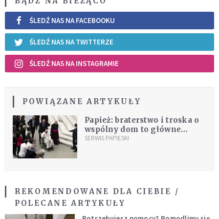
BĄDŹ NA BIEŻĄCO
ŚLEDŹ NAS NA FACEBOOKU
ŚLEDŹ NAS NA TWITTERZE
ŚLEDŹ NAS NA INSTAGRAMIE
POWIĄZANE ARTYKUŁY
Papież: braterstwo i troska o
wspólny dom to główne
wyzwania edukacyjne
SERWIS PAPIESKI
REKOMENDOWANE DLA CIEBIE /
POLECANE ARTYKUŁY
Potrzebujesz pomocy? Pomodlimy się