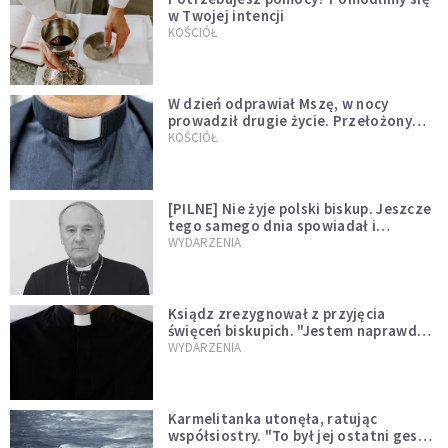
w Twojej intencji
KOŚCIÓŁ
W dzień odprawiał Mszę, w nocy
prowadził drugie życie. Przełożony
kazał mu opuścić zakon
KOŚCIÓŁ
[PILNE] Nie żyje polski biskup. Jeszcze
tego samego dnia spowiadał i
sprawował Mszę świętą
WYDARZENIA
Ksiądz zrezygnował z przyjęcia
święceń biskupich. "Jestem naprawdę
niegodny"
WYDARZENIA
Karmelitanka utonęła, ratując
współsiostry. "To był jej ostatni gest