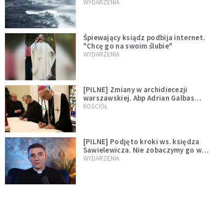
miłości"
WYDARZENIA
Śpiewający ksiądz podbija internet.
"Chcę go na swoim ślubie"
WYDARZENIA
[PILNE] Zmiany w archidiecezji
warszawskiej. Abp Adrian Galbas
wręczył dekrety nowym proboszczom
KOŚCIÓŁ
[PILNE] Podjęto kroki ws. księdza
Sawielewicza. Nie zobaczymy go w
mediach
WYDARZENIA