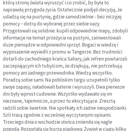
którą stronę świata wyruszyć i co zrobić, by była to
naprawdę przygoda życia. Ostatecznie podjęli decyzję, że
udadzą się na pustynię, gdzie samodzielnie - bez niczyjej
pomocy − dotrą do wybranej przez siebie oazy.
Przygotowali się solidnie: kupili odpowiednie mapy, zdobyli
informacje na temat przeżycia na pustyni, zainwestowali
duże pieniądze w odpowiedni sprzęt. Bogaci w wiedzę i
wyposażenie wysiedli z promu w Tangerze. Bez trudności
dotarli do zachodniego krańca Sahary, jak refren powtarzali
zaczepiającym ich tubylcom, że dziękują, nie potrzebują
pomocy ani żadnego przewodnika. Wiedzą wszystko.
Poradzą sobie sami. Na pobliskim targu uzupełnili tylko
swoje zapasy, naładowali baterie i wyruszyli. Dwa pierwsze
dni były wprost cudowne. Wszystko wydawało się im
nieznane, tajemnicze, a przez to ekscytujące. Zresztą
radzili sobie świetnie. Nie spotkały ich żadne niespodzianki.
Szli trasą zgodnie z wcześniej wyczytanymi opisami.
Trzeciego dnia o wschodzie słońca zmieniła się nagle
pogoda. Rozpętała się burza piaskowa. Żywioł w ciągu kilku