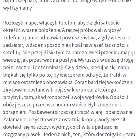
najbliższej oazy, albo zawrócić, bo długo w tym słońcu nie
wytrzymamy.
Rozłożyli mapę, włączyli telefon, aby dzięki satelicie
określić własne położenie. A raczej próbowali włączyć.
Telefon uparcie odmawiał posłuszeństwa, a gdy wreszcie
zadziałał, w żaden sposób nie chciał nawiązać łączności z
satelitą. Nie przejęli się tym za bardzo. Mieli przecież mapę i
wiedzę, jak przetrwać na pustyni. Wyruszyli w dalszą drogę
pełni nadziei i determinacji. Cały dzień, kierując się mapą,
błąkali się tylko po to, by wieczorem odkryć, że trafili w
miejsce ostatniego obozowiska. Coraz bardziej wykończeni i
zirytowani postanowili pójść w kierunku, z którego
przybyli, tam, skąd rozpoczęli swoją wędrówkę. Opuścili
obóz jeszcze przed wschodem słońca. Byli zmęczeni i
spragnieni. Pozbawieni sił zaczęli tracić wiarę i opanowanie.
Załamanie przyszło wraz z ostatnią kroplą wody. Bez sił
dowlekli się na szczyt wydmy, co chwila upadając na
rozgrzany piasek. Jeden z nich, ten, który doczołgał się tam