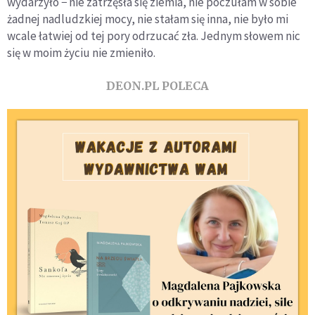
wydarzyło − nie zatrzęsła się ziemia, nie poczułam w sobie
żadnej nadludzkiej mocy, nie stałam się inna, nie było mi
wcale łatwiej od tej pory odrzucać zła. Jednym słowem nic
się w moim życiu nie zmieniło.
DEON.PL POLECA