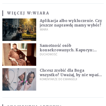
WIĘCEJ W:
WIARA
Aplikacja albo wykluczenie. Czy
jeszcze naprawdę mamy wybór?
WIARA
Samotność osób
konsekrowanych. Kapucyn:
Życie w pojedynkę rzadko jest
DUCHOWOŚĆ
sielanką
Chcesz zrobić dla Boga
wszystko? Uważaj, by nie wpaść
w groźną pułapkę
KOMENTARZE DO EWANGELII