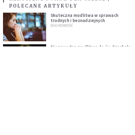
POLECANE ARTYKUŁY
Skuteczna modlitwa w sprawach
trudnych i beznadziejnych
DUCHOWOŚĆ
Niezawodna modlitwa do św. Szarbela.
Po 9 dniach mogą dziać się cuda
DUCHOWOŚĆ
Modlitwa ojca Pio w trudnych i
beznadziejnych sytuacjach
DUCHOWOŚĆ
„Autentyczność się nie niesie”.
Katoliczki o presji i sile social mediów
WIARA