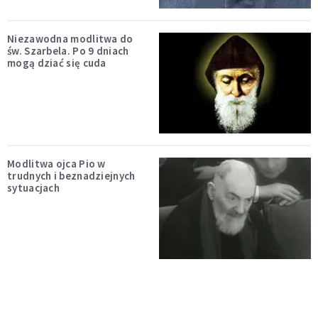
Niezawodna modlitwa do
św. Szarbela. Po 9 dniach
mogą dziać się cuda
Modlitwa ojca Pio w
trudnych i beznadziejnych
sytuacjach