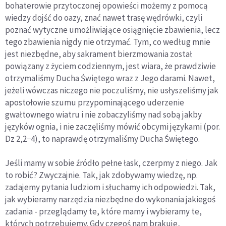
bohaterowie przytoczonej opowieści możemy z pomocą
wiedzy dojść do oazy, znać nawet trasę wędrówki, czyli
poznać wytyczne umożliwiające osiągnięcie zbawienia, lecz
tego zbawienia nigdy nie otrzymać. Tym, co według mnie
jest niezbędne, aby sakrament bierzmowania został
powiązany z życiem codziennym, jest wiara, że prawdziwie
otrzymaliśmy Ducha Świętego wraz z Jego darami. Nawet,
jeżeli wówczas niczego nie poczuliśmy, nie usłyszeliśmy jak
apostołowie szumu przypominającego uderzenie
gwałtownego wiatru i nie zobaczyliśmy nad sobą jakby
języków ognia, i nie zaczęliśmy mówić obcymi językami (por.
Dz 2,2−4), to naprawdę otrzymaliśmy Ducha Świętego.
Jeśli mamy w sobie źródło pełne łask, czerpmy z niego. Jak
to robić? Zwyczajnie. Tak, jak zdobywamy wiedzę, np.
zadajemy pytania ludziom i słuchamy ich odpowiedzi. Tak,
jak wybieramy narzędzia niezbędne do wykonania jakiegoś
zadania - przeglądamy te, które mamy i wybieramy te,
których potrzebujemy. Gdy czegoś nam brakuje,