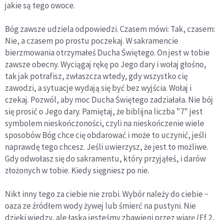
jakie są tego owoce.
Bóg zawsze udziela odpowiedzi. Czasem mówi: Tak, czasem:
Nie, a czasem po prostu poczekaj. W sakramencie
bierzmowania otrzymałeś Ducha Świętego. On jest w tobie
zawsze obecny. Wyciągaj rękę po Jego dary i wołaj głośno,
tak jak potrafisz, zwłaszcza wtedy, gdy wszystko cię
zawodzi, a sytuacje wydają się być bez wyjścia. Wołaj i
czekaj. Pozwól, aby moc Ducha Świętego zadziałała. Nie bój
się prosić o Jego dary. Pamiętaj, że biblijna liczba "7" jest
symbolem nieskończoności, czyli na nieskończenie wiele
sposobów Bóg chce cię obdarować i może to uczynić, jeśli
naprawdę tego chcesz. Jeśli uwierzysz, że jest to możliwe.
Gdy odwołasz się do sakramentu, który przyjąłeś, i darów
złożonych w tobie. Kiedy sięgniesz po nie.
Nikt inny tego za ciebie nie zrobi. Wybór należy do ciebie −
oaza ze źródłem wody żywej lub śmierć na pustyni. Nie
dzięki wiedzy, ale łaską jesteśmy zbawieni przez wiarę (Ef 2,