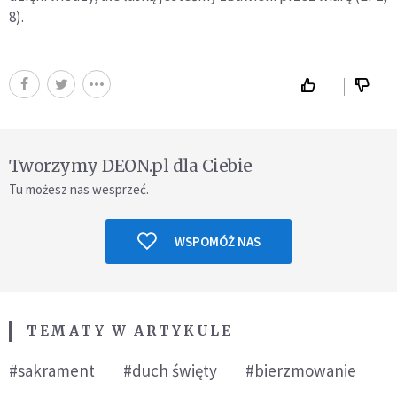
8).
Tworzymy DEON.pl dla Ciebie
Tu możesz nas wesprzeć.
WSPOMÓŻ NAS
TEMATY W ARTYKULE
#sakrament
#duch święty
#bierzmowanie