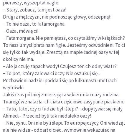
pierwszy, wyszeptał nagle:
− Stary, zobacz, tam jest oaza!
Drugi z mężczyzn, nie podnosząc głowy, odszepnął:
− To nie oaza, to fatamorgana.
− Oaza, mówię ci!
− Fatamorgana. Nie pamiętasz, co czytaliśmy w książkach?
To nasz umysł płata nam figle. Jesteśmy odwodnieni. To ci
się tylko tak wydaje. Zresztą na mapie żadnej oazy w tej
okolicy nie ma.
− Ale ja czuję zapach wody! Czujesz ten chłodny wiatr?
− To pot, który zalewa ci oczy. Nie oszukuj się...
Pozbawieni nadziei poddali się po kilkunastu metrach
wędrówki.
Jakiś czas później zmierzająca w kierunku oazy rodzina
Tuaregów znalazła ich ciała częściowo zasypane piaskiem.
− Tato, tato, czy ci ludzie byli ślepi? − dopytywał się mały
Ahmed. - Przecież byli tak niedaleko oazy!
− Nie, synu. Oni nie byli ślepi. To europejczycy. Oni wiedzą,
ale nie widzą - odparł ojciec, wymownie wskazując na