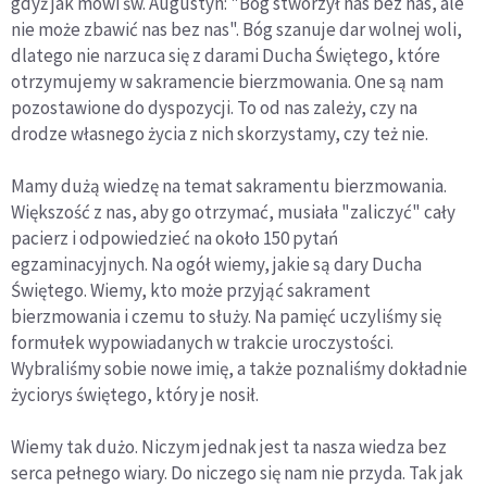
gdyż jak mówi św. Augustyn: "Bóg stworzył nas bez nas, ale
nie może zbawić nas bez nas". Bóg szanuje dar wolnej woli,
dlatego nie narzuca się z darami Ducha Świętego, które
otrzymujemy w sakramencie bierzmowania. One są nam
pozostawione do dyspozycji. To od nas zależy, czy na
drodze własnego życia z nich skorzystamy, czy też nie.
Mamy dużą wiedzę na temat sakramentu bierzmowania.
Większość z nas, aby go otrzymać, musiała "zaliczyć" cały
pacierz i odpowiedzieć na około 150 pytań
egzaminacyjnych. Na ogół wiemy, jakie są dary Ducha
Świętego. Wiemy, kto może przyjąć sakrament
bierzmowania i czemu to służy. Na pamięć uczyliśmy się
formułek wypowiadanych w trakcie uroczystości.
Wybraliśmy sobie nowe imię, a także poznaliśmy dokładnie
życiorys świętego, który je nosił.
Wiemy tak dużo. Niczym jednak jest ta nasza wiedza bez
serca pełnego wiary. Do niczego się nam nie przyda. Tak jak