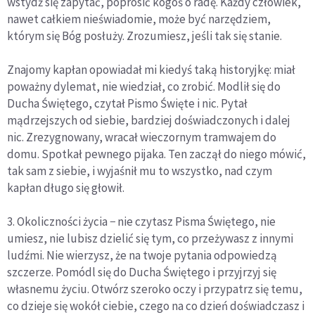
wstydź się zapytać, poprosić kogoś o radę. Każdy człowiek,
nawet całkiem nieświadomie, może być narzędziem,
którym się Bóg posłuży. Zrozumiesz, jeśli tak się stanie.
Znajomy kapłan opowiadał mi kiedyś taką historyjkę: miał
poważny dylemat, nie wiedział, co zrobić. Modlił się do
Ducha Świętego, czytał Pismo Święte i nic. Pytał
mądrzejszych od siebie, bardziej doświadczonych i dalej
nic. Zrezygnowany, wracał wieczornym tramwajem do
domu. Spotkał pewnego pijaka. Ten zaczął do niego mówić,
tak sam z siebie, i wyjaśnił mu to wszystko, nad czym
kapłan długo się głowił.
3. Okoliczności życia − nie czytasz Pisma Świętego, nie
umiesz, nie lubisz dzielić się tym, co przeżywasz z innymi
ludźmi. Nie wierzysz, że na twoje pytania odpowiedzą
szczerze. Pomódl się do Ducha Świętego i przyjrzyj się
własnemu życiu. Otwórz szeroko oczy i przypatrz się temu,
co dzieje się wokół ciebie, czego na co dzień doświadczasz i