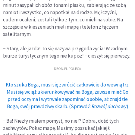
minut zasypał ich obóz tonami piasku, zabierając ze sobą
namiot i wszystko, co napotkał na drodze. Mężczyźni,
cudem ocaleni, zostali tylko z tym, co mieli na sobie. Na
szczęście w kieszeniach mieli mapę i telefon z łączem
satelitarnym.
− Stary, ale jazda! To się nazywa przygoda życia! W żadnym
biurze turystycznym tego nie kupisz! − cieszył się pierwszy.
DEON.PL POLECA
Kto szuka Boga, musi się zwrócić całkowicie do wewnątrz.
Musi się wciąż ukierunkowywać na Boga, zawsze mieć Go
przed oczyma i wytrwale zapominać o sobie, aż znajdzie
Boga, swój prawdziwy skarb. (Sprawdź:
Rozwój duchowy
)
− Ba! Niezły miałem pomysł, no nie!? Dobra, dość tych
zachwytów. Pokaż mapę. Musimy poszukać jakiejś