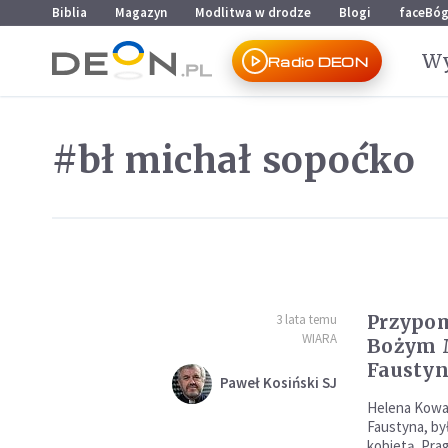
Przejdź do menu głównego
Przejdź do treści
Biblia
Magazyn
Modlitwa w drodze
Blogi
faceBó
Wy
Radio DEON
#bł michał sopoćko
Przypom
3 lata temu
WIARA
Bożym M
Fausty
Paweł Kosiński SJ
Helena Kowal
Faustyna, by
kobietą. Pra