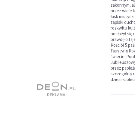
zakonnym, al
przez wiele l
łask mistyczn
zapiski duch
rozkwitu kul
posłużył się
prawdę o taje
Kościół 5 pa
Faustynę Kow
świecie. Pont
Jubileuszowy
przez papieża
szczególną ro
dziesięcioleci