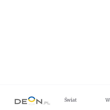
Świat
W