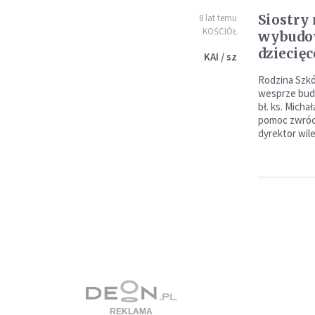
Siostry
8 lat temu
KOŚCIÓŁ
wybudo
dziecięc
KAI / sz
Rodzina Szkó
wesprze bud
bł. ks. Micha
pomoc zwróci
dyrektor wile