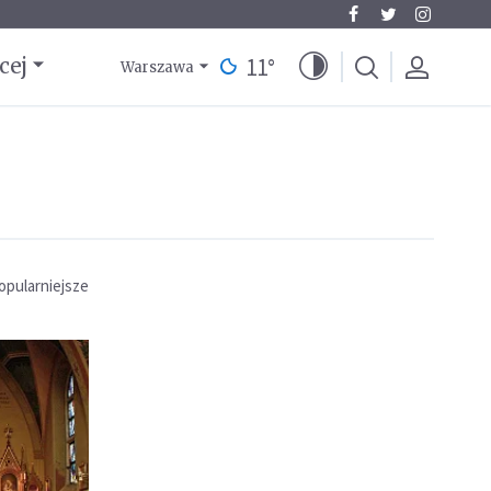
11
°
cej
Warszawa
opularniejsze