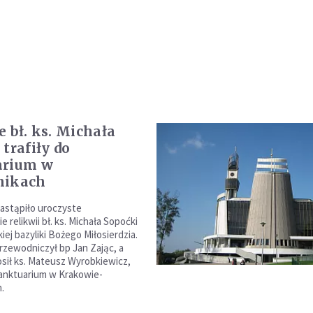
e bł. ks. Michała
trafiły do
arium w
nikach
nastąpiło uroczyste
relikwii bł. ks. Michała Sopoćki
iej bazyliki Bożego Miłosierdzia.
przewodniczył bp Jan Zając, a
osił ks. Mateusz Wyrobkiewicz,
anktuarium w Krakowie-
.