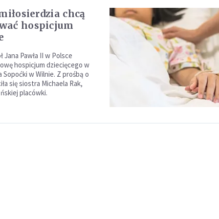
 miłosierdzia chcą
wać hospicjum
e
ł Jana Pawła II w Polsce
owę hospicjum dziecięcego w
ła Sopoćki w Wilnie. Z prośbą o
ła się siostra Michaela Rak,
ńskiej placówki.