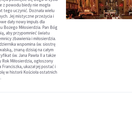
e z powodu biedy nie mogła
at tego uczynić. Doznała wielu
ych. Jej mistyczne przeżycia i
owe dały nowy impuls dla
tu Bożego Miłosierdzia. Pan Bóg
 nią, aby przypomnieć światu
mnicy zbawienia i miłosierdzia.
ździernika wspomina św. siostrę
alską, znaną dzisiaj na całym
yfikat św. Jana Pawła II a także
 Rok Miłosierdzia, ogłoszony
 Franciszka, ukazał jej postać i
lę w historii Kościoła ostatnich
.