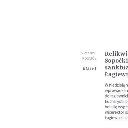
Relikwi
5 lat temu
KOŚCIÓŁ
Sopoćki 
sanktu
KAI / df
Łagiew
W niedzielę 
wprowadzenie 
do łagiewnick
Eucharystii 
homilię wygł
wicerektor s
Łagiewnikach