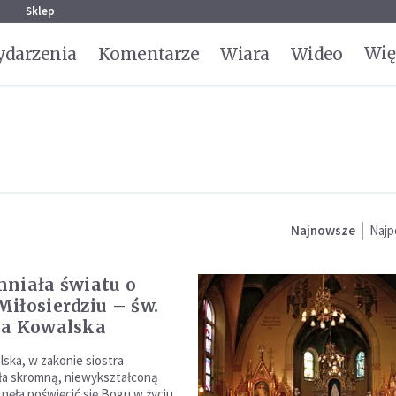
g
Sklep
Wię
darzenia
Komentarze
Wiara
Wideo
Najnowsze
Najp
niała światu o
iłosierdziu – św.
na Kowalska
ska, w zakonie siostra
ła skromną, niewykształconą
gnęła poświęcić się Bogu w życiu