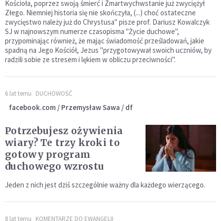
Kościoła, poprzez swoją śmierć i Zmartwychwstanie już zwyciężył
Złego. Niemniej historia się nie skończyła, (...) choć ostateczne
zwycięstwo należy już do Chrystusa" pisze prof. Dariusz Kowalczyk
SJ w najnowszym numerze czasopisma "Życie duchowe",
przypominając również, że mając świadomość prześladowań, jakie
spadną na Jego Kościół, Jezus "przygotowywał swoich uczniów, by
radzili sobie ze stresem i lękiem w obliczu przeciwności".
6 lat temu
DUCHOWOŚĆ
facebook.com / Przemysław Sawa / df
Potrzebujesz ożywienia
wiary? Te trzy kroki to
gotowy program
duchowego wzrostu
Jeden z nich jest dziś szczególnie ważny dla każdego wierzącego.
8 lat temu
KOMENTARZE DO EWANGELII