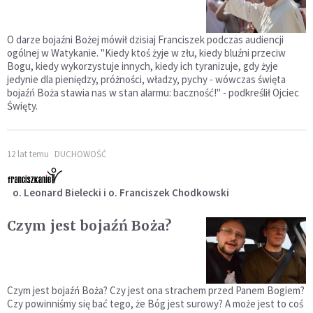
O darze bojaźni Bożej mówił dzisiaj Franciszek podczas audiencji
ogólnej w Watykanie. "Kiedy ktoś żyje w złu, kiedy bluźni przeciw
Bogu, kiedy wykorzystuje innych, kiedy ich tyranizuje, gdy żyje
jedynie dla pieniędzy, próżności, władzy, pychy - wówczas święta
bojaźń Boża stawia nas w stan alarmu: baczność!" - podkreślił Ojciec
Święty.
12 lat temu
DUCHOWOŚĆ
o. Leonard Bielecki i o. Franciszek Chodkowski
Czym jest bojaźń Boża?
Czym jest bojaźń Boża? Czy jest ona strachem przed Panem Bogiem?
Czy powinniśmy się bać tego, że Bóg jest surowy? A może jest to coś