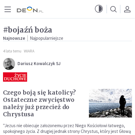
Przejdź do menu głównego
Przejdź do treści
#bojaźń boża
Najnowsze
Najpopularniejsze
4 lata temu
WIARA
Dariusz Kowalczyk SJ
Czego boją się katolicy?
Ostateczne zwycięstwo
należy już przecież do
Chrystusa
"Jezus nie obiecuje założonemu przez Niego Kościołowi łatwego,
spokojnego życia. Z drugiej jednak strony Chrystus, który jest Głową