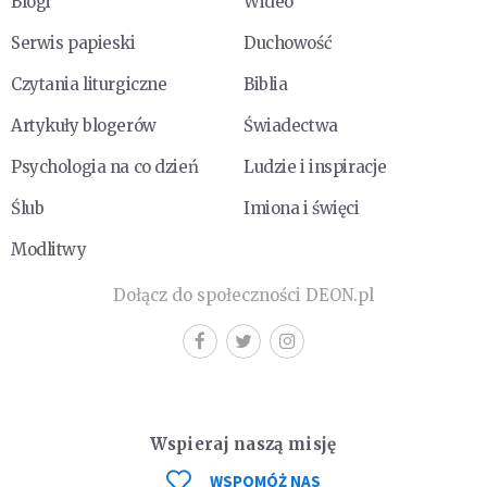
Blogi
Wideo
Serwis papieski
Duchowość
Czytania liturgiczne
Biblia
Artykuły blogerów
Świadectwa
Psychologia na co dzień
Ludzie i inspiracje
Ślub
Imiona i święci
Modlitwy
Dołącz do społeczności DEON.pl
Wspieraj naszą misję
WSPOMÓŻ NAS