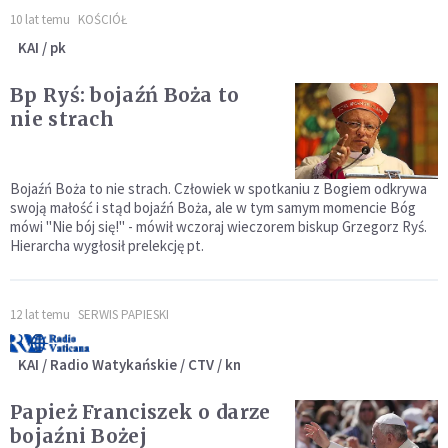
10 lat temu
KOŚCIÓŁ
KAI / pk
Bp Ryś: bojaźń Boża to
nie strach
Bojaźń Boża to nie strach. Człowiek w spotkaniu z Bogiem odkrywa
swoją małość i stąd bojaźń Boża, ale w tym samym momencie Bóg
mówi "Nie bój się!" - mówił wczoraj wieczorem biskup Grzegorz Ryś.
Hierarcha wygłosił prelekcję pt.
12 lat temu
SERWIS PAPIESKI
KAI / Radio Watykańskie / CTV / kn
Papież Franciszek o darze
bojaźni Bożej