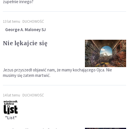
zupełnie innego?
13 lat temu
DUCHOWOŚĆ
George A. Maloney SJ
Nie lękajcie się
Jezus przyszedł objawić nam, że mamy kochającego Ojca. Nie
musimy się zatem martwić.
14 lat temu
DUCHOWOŚĆ
"List"