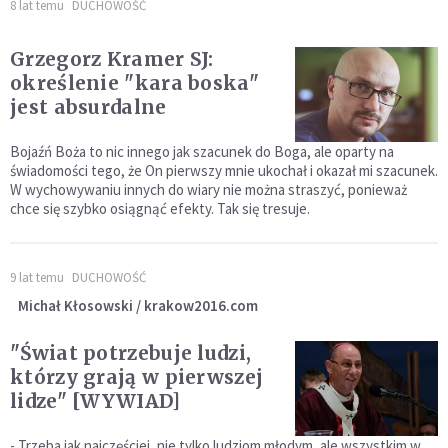
8 lat temu
DUCHOWOŚĆ
Grzegorz Kramer SJ:
określenie "kara boska"
jest absurdalne
Bojaźń Boża to nic innego jak szacunek do Boga, ale oparty na
świadomości tego, że On pierwszy mnie ukochał i okazał mi szacunek.
W wychowywaniu innych do wiary nie można straszyć, ponieważ
chce się szybko osiągnąć efekty. Tak się tresuje.
9 lat temu
DUCHOWOŚĆ
Michał Kłosowski / krakow2016.com
"Świat potrzebuje ludzi,
którzy grają w pierwszej
lidze" [WYWIAD]
- Trzeba jak najczęściej, nie tylko ludziom młodym, ale wszystkim w