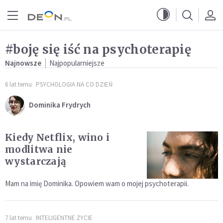
Przejdź do menu głównego
Przejdź do treści
#boję się iść na psychoterapię
Najnowsze
Najpopularniejsze
6 lat temu
PSYCHOLOGIA NA CO DZIEŃ
Dominika Frydrych
Kiedy Netflix, wino i
modlitwa nie
wystarczają
Mam na imię Dominika. Opowiem wam o mojej psychoterapii.
7 lat temu
INTELIGENTNE ŻYCIE