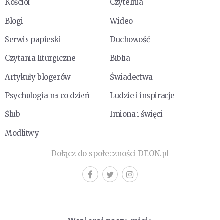
Kościół
Czytelnia
Blogi
Wideo
Serwis papieski
Duchowość
Czytania liturgiczne
Biblia
Artykuły blogerów
Świadectwa
Psychologia na co dzień
Ludzie i inspiracje
Ślub
Imiona i święci
Modlitwy
Dołącz do społeczności DEON.pl