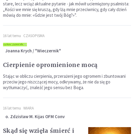
stare, lecz wciąż aktualne pytanie - jak mówił uciemiężony psalmista:
„Kości we mnie się kruszą, gdy lżą mnie przeciwnicy, gdy cały dzień
mówią do mnie: «Gdzie jest twój Bóg?»”.
16 lat temu
CZASOPISMA
Joanna Krych / "Wieczernik"
Cierpienie opromienione mocą
Stając w obliczu cierpienia, przerażeni jego ogromem i zbuntowani
przeciw jego niszczącej mocy, odkrywamy, że nie da się go
wytłumaczyć, znaleźć jego sensu bez Boga.
16 lat temu
WIARA
o. Zdzisław M. Kijas OFM Conv
Skąd się wzięła śmierć i