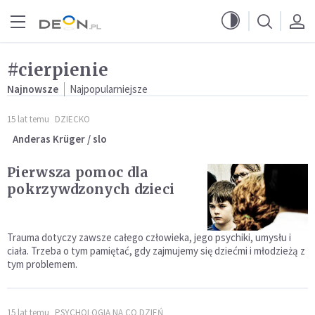
Przejdź do menu głównego
Przejdź do treści
#cierpienie
Najnowsze
Najpopularniejsze
15 lat temu
DZIECKO
Anderas Krüger / slo
Pierwsza pomoc dla
pokrzywdzonych dzieci
Trauma dotyczy zawsze całego człowieka, jego psychiki, umysłu i
ciała. Trzeba o tym pamiętać, gdy zajmujemy się dziećmi i młodzieżą z
tym problemem.
15 lat temu
PSYCHOLOGIA NA CO DZIEŃ