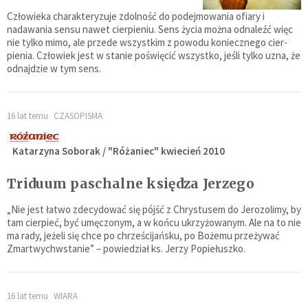
Człowieka charakteryzuje zdolność do podejmowa­nia ofiary i
nadawania sensu nawet cierpieniu. Sens życia można odnaleźć więc
nie tylko mimo, ale przede wszystkim z powodu koniecznego cier­
pienia. Człowiek jest w stanie poświęcić wszystko, jeśli tylko uzna, że
odnajdzie w tym sens.
16 lat temu
CZASOPISMA
Katarzyna Soborak / "Różaniec" kwiecień 2010
Triduum paschalne księdza Jerzego
„Nie jest łatwo zdecydować się pójść z Chrystusem do Jerozolimy, by
tam cierpieć, być umęczonym, a w końcu ukrzyżowanym. Ale na to nie
ma rady, jeżeli się chce po chrześcijańsku, po Bożemu przeżywać
Zmartwychwstanie” – powiedział ks. Jerzy Popiełuszko.
16 lat temu
WIARA