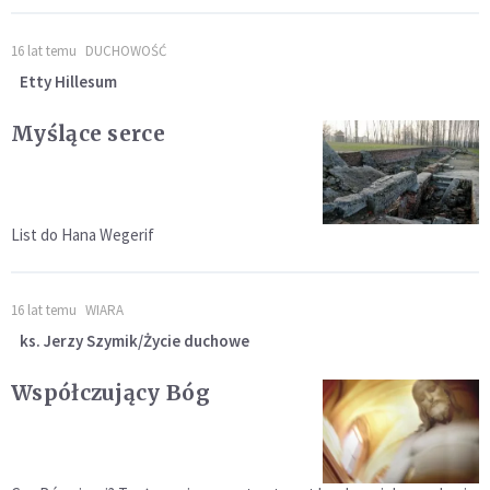
16 lat temu
DUCHOWOŚĆ
Etty Hillesum
Myślące serce
List do Hana Wegerif
16 lat temu
WIARA
ks. Jerzy Szymik/Życie duchowe
Współczujący Bóg