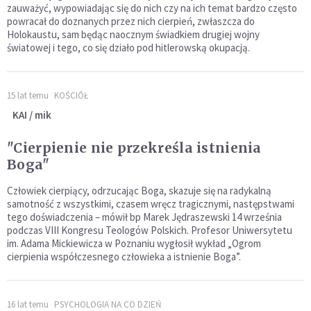
zauważyć, wypowiadając się do nich czy na ich temat bardzo często
powracał do doznanych przez nich cierpień, zwłaszcza do
Holokaustu, sam będąc naocznym świadkiem drugiej wojny
światowej i tego, co się działo pod hitlerowską okupacją.
15 lat temu
KOŚCIÓŁ
KAI / mik
"Cierpienie nie przekreśla istnienia
Boga"
Człowiek cierpiący, odrzucając Boga, skazuje się na radykalną
samotność z wszystkimi, czasem wręcz tragicznymi, następstwami
tego doświadczenia – mówił bp Marek Jędraszewski 14 września
podczas VIII Kongresu Teologów Polskich. Profesor Uniwersytetu
im. Adama Mickiewicza w Poznaniu wygłosił wykład „Ogrom
cierpienia współczesnego człowieka a istnienie Boga”.
16 lat temu
PSYCHOLOGIA NA CO DZIEŃ