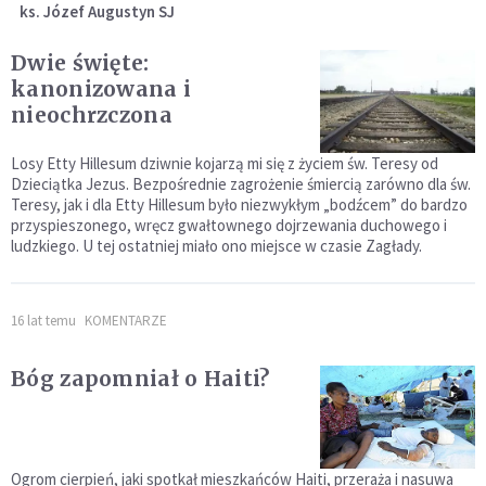
ks. Józef Augustyn SJ
Dwie święte:
kanonizowana i
nieochrzczona
Losy Etty Hillesum dziwnie kojarzą mi się z życiem św. Teresy od
Dzieciątka Jezus. Bezpośrednie zagrożenie śmiercią zarówno dla św.
Teresy, jak i dla Etty Hillesum było niezwykłym „bodźcem” do bardzo
przyspieszonego, wręcz gwałtownego dojrzewania duchowego i
ludzkiego. U tej ostatniej miało ono miejsce w czasie Zagłady.
16 lat temu
KOMENTARZE
Bóg zapomniał o Haiti?
Ogrom cierpień, jaki spotkał mieszkańców Haiti, przeraża i nasuwa