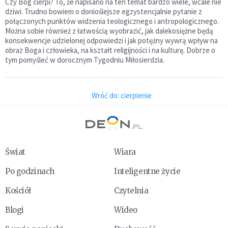
Czy Bóg cierpi? To, że napisano na ten temat bardzo wiele, wcale nie
dziwi. Trudno bowiem o donioślejsze egzystencjalnie pytanie z
połączonych punktów widzenia teologicznego i antropologicznego.
Można sobie również z łatwością wyobrazić, jak dalekosiężne będą
konsekwencje udzielonej odpowiedzi i jak potężny wywrą wpływ na
obraz Boga i człowieka, na kształt religijności i na kulturę. Dobrze o
tym pomyśleć w dorocznym Tygodniu Miłosierdzia.
Wróć do: cierpienie
Świat
Wiara
Po godzinach
Inteligentne życie
Kościół
Czytelnia
Blogi
Wideo