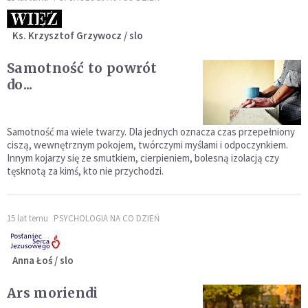
Ks. Krzysztof Grzywocz / slo
Samotność to powrót
do...
Samotność ma wiele twarzy. Dla jednych oznacza czas przepełniony
ciszą, wewnętrznym pokojem, twórczymi myślami i odpoczynkiem.
Innym kojarzy się ze smutkiem, cierpieniem, bolesną izolacją czy
tęsknotą za kimś, kto nie przychodzi.
15 lat temu
PSYCHOLOGIA NA CO DZIEŃ
Anna Łoś / slo
Ars moriendi