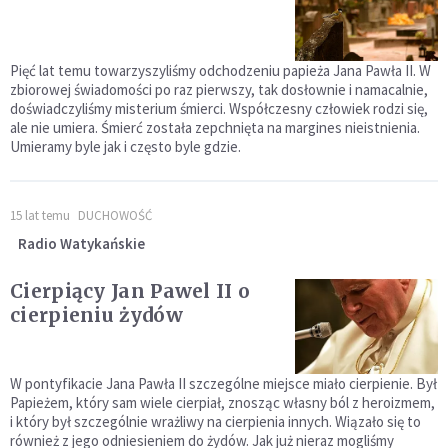
Pięć lat temu towarzyszyliśmy odchodzeniu papieża Jana Pawła II. W
zbiorowej świadomości po raz pierwszy, tak dosłownie i namacalnie,
doświadczyliśmy misterium śmierci. Współczesny człowiek rodzi się,
ale nie umiera. Śmierć została zepchnięta na margines nieistnienia.
Umieramy byle jak i często byle gdzie.
15 lat temu
DUCHOWOŚĆ
Radio Watykańskie
Cierpiący Jan Pawel II o
cierpieniu żydów
W pontyfikacie Jana Pawła II szczególne miejsce miało cierpienie. Był
Papieżem, który sam wiele cierpiał, znosząc własny ból z heroizmem,
i który był szczególnie wrażliwy na cierpienia innych. Wiązało się to
również z jego odniesieniem do żydów. Jak już nieraz mogliśmy