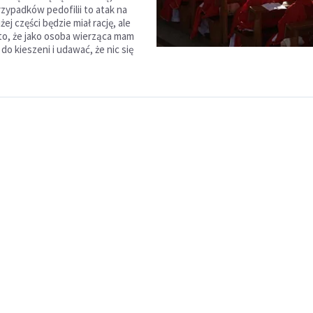
rzypadków pedofilii to atak na
żej części będzie miał rację, ale
to, że jako osoba wierząca mam
do kieszeni i udawać, że nic się