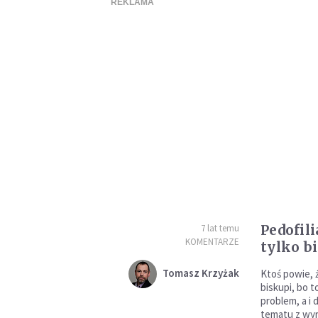
Pedofil
7 lat temu
KOMENTARZE
tylko b
Tomasz Krzyżak
Ktoś powie, 
biskupi, bo t
problem, a i
tematu z wyr