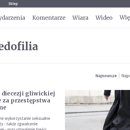
g
Sklep
Wię
darzenia
Komentarze
Wiara
Wideo
dofilia
Najnowsze
Najp
 diecezji gliwickiej
 za przestępstwa
ne
ne wykorzystanie seksualne
ty - także zgwałcenie
j - oraz utrwalanie treści