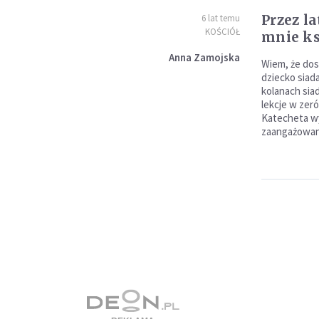
Przez l
6 lat temu
KOŚCIÓŁ
mnie ks
Anna Zamojska
Wiem, że dos
dziecko siada
kolanach siad
lekcje w zer
Katecheta w
zaangażowan