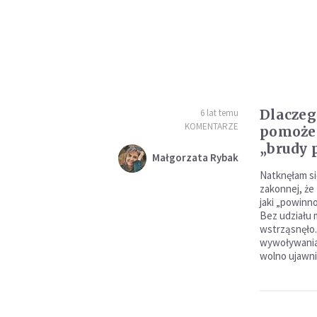
Dlaczeg
6 lat temu
KOMENTARZE
pomoże 
„brudy 
Małgorzata Rybak
Natknęłam się
zakonnej, że
jaki „powinno
Bez udziału 
wstrząsnęło
wywoływania 
wolno ujawni