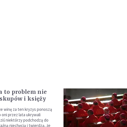
ia to problem nie
iskupów i księży
że winę za ten kryzys ponoszą
o oni przez lata ukrywali
 dziś niektórzy podchodzą do
aźną niechęcią i twierdzą, że