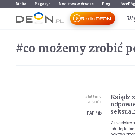
Przejdź do menu głównego
Przejdź do treści
Biblia
Magazyn
Modlitwa w drodze
Blogi
faceBó
Wy
Radio DEON
#co możemy zrobić pe
Ksiądz z
5 lat temu
KOŚCIÓŁ
odpowie
seksual
PAP / jb
Za wielokrot
młodej kobie
pokrzywdzone