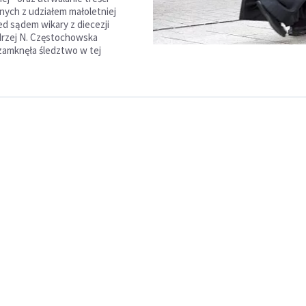
nych z udziałem małoletniej
d sądem wikary z diecezji
ndrzej N. Częstochowska
zamknęła śledztwo w tej