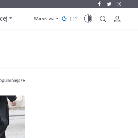
11
°
cej
Warszawa
opularniejsze