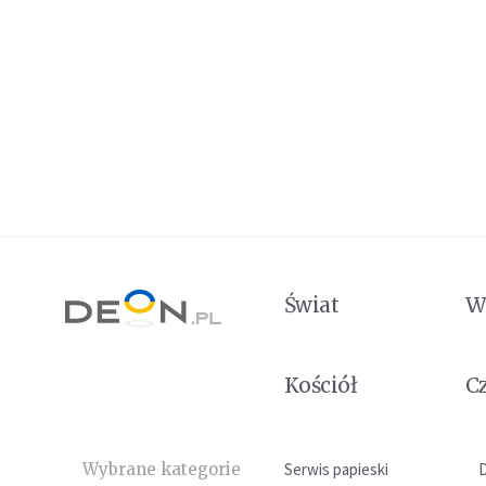
Świat
W
Kościół
C
Wybrane kategorie
Serwis papieski