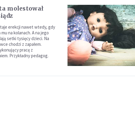
ata molestował
iądz
taje erekcji nawet wtedy, gdy
 mu na kolanach. A na jego
ają setki tysięcy dzieci. Na
ówce chodzi z zapałem.
ykonujący pracę z
iem. Przykładny pedagog.