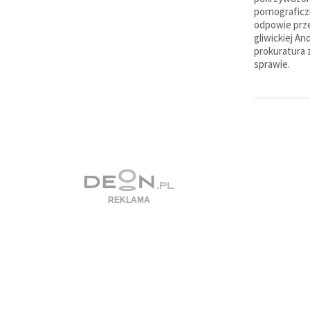
pornograficz
odpowie prze
gliwickiej A
prokuratura 
sprawie.