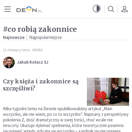
Przejdź do menu głównego
Przejdź do treści
#co robią zakonnice
Najnowsze
Najpopularniejsze
11 miesięcy temu
WIARA
Jakub Kołacz SJ
Czy księża i zakonnice są
szczęśliwi?
Kilka tygodni temu na Deonie opublikowaliśmy artykuł „Mam
wszystko, ale nie wiem, po co to wszystko”. Napisany z perspektywy
pokolenia Z, dość dramatyczny w swej treści, choć wcale nie
mroczny. Ukazuje dylemat spełnienia, które teoretycznie powinno
się pojawić wtedy, gdy ma się wszystko – a jednak się nie pojawia…