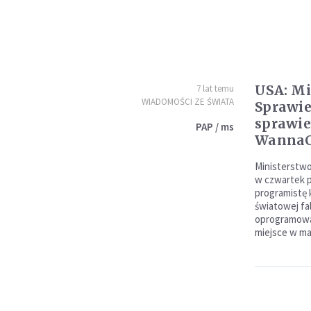
USA: Mi
7 lat temu
WIADOMOŚCI ZE ŚWIATA
Sprawie
sprawie
PAP / ms
WannaC
Ministerstwo
w czwartek 
programistę
światowej fa
oprogramowa
miejsce w ma