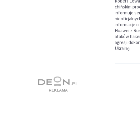
Robert Lewa
chińskim pr
informuje se
nieoficjalny
informacje o
Huawei z Ro
ataków haker
agresji doko
Ukrainę.