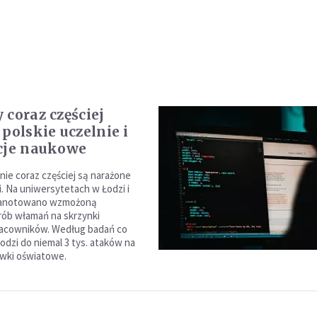
 coraz częściej
polskie uczelnie i
cje naukowe
nie coraz częściej są narażone
i. Na uniwersytetach w Łodzi i
zanotowano wzmożoną
ób włamań na skrzynki
acowników. Według badań co
odzi do niemal 3 tys. ataków na
ówki oświatowe.