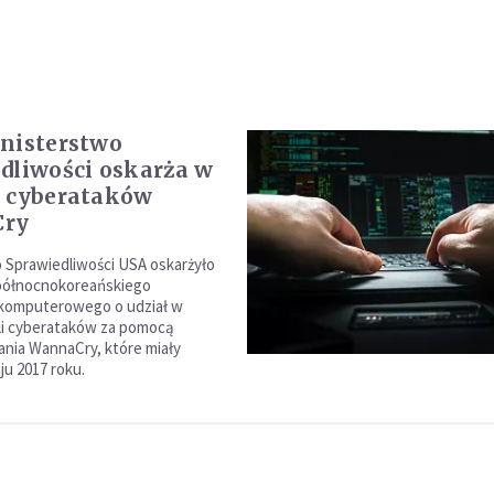
nisterstwo
dliwości oskarża w
 cyberataków
ry
 Sprawiedliwości USA oskarżyło
północnokoreańskiego
 komputerowego o udział w
li cyberataków za pomocą
nia WannaCry, które miały
ju 2017 roku.