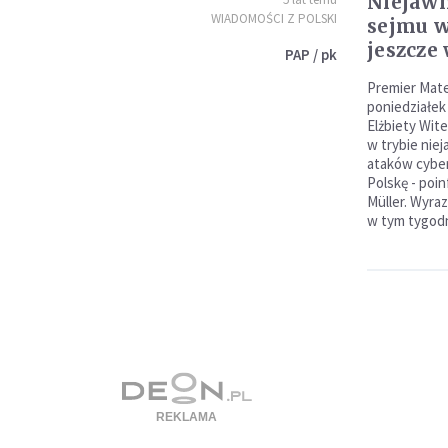
Niejawn
WIADOMOŚCI Z POLSKI
sejmu w
jeszcze
PAP / pk
Premier Mate
poniedziałek
Elżbiety Wit
w trybie nie
ataków cyber
Polskę - poi
Müller. Wyraz
w tym tygodn