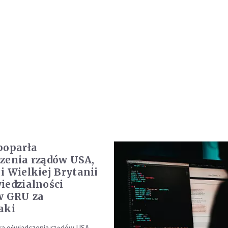
poparła
zenia rządów USA,
i Wielkiej Brytanii
iedzialności
w GRU za
aki
ra oświadczenia rządów USA,