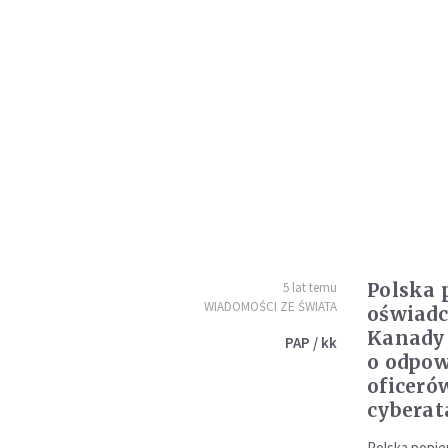
Polska 
5 lat temu
WIADOMOŚCI ZE ŚWIATA
oświadc
Kanady 
PAP / kk
o odpow
oficeró
cyberat
Polska popie