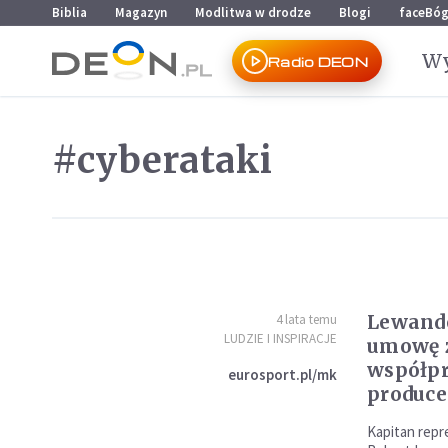
Przejdź do menu głównego
Przejdź do treści
Biblia
Magazyn
Modlitwa w drodze
Blogi
faceBó
Wy
Radio DEON
#cyberataki
Lewand
4 lata temu
LUDZIE I INSPIRACJE
umowę 
współpr
eurosport.pl/mk
produce
Kapitan repre