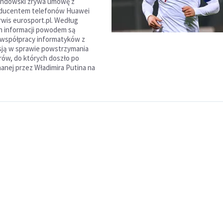
ndowski zrywa umowę z
oducentem telefonów Huawei
rwis eurosport.pl. Według
ch informacji powodem są
 współpracy informatyków z
sją w sprawie powstrzymania
ów, do których doszło po
nanej przez Władimira Putina na