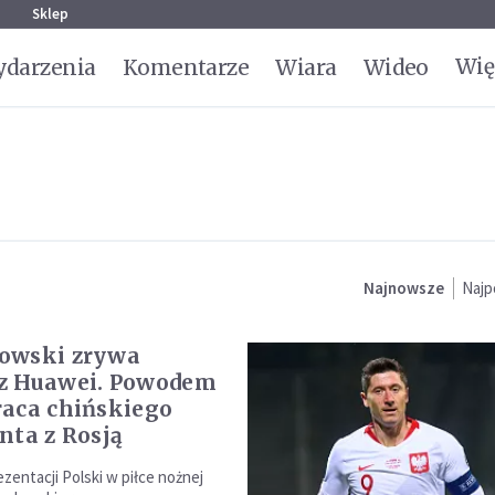
g
Sklep
Wię
darzenia
Komentarze
Wiara
Wideo
Najnowsze
Najp
owski zrywa
z Huawei. Powodem
aca chińskiego
nta z Rosją
zentacji Polski w piłce nożnej