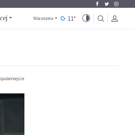
11
°
cej
Warszawa
opularniejsze