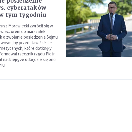
e posiedzenie
s. cyberataków
 w tym tygodniu
usz Morawiecki zwrócił się w
 wieczorem do marszałek
ek o zwołanie posiedzenia Sejmu
jawnym, by przedstawić skalę
netycznych, które dotknęły
nformował rzecznik rządu Piotr
ił nadzieję, że odbędzie się ono
iu.