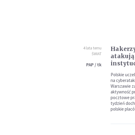
Hakerzy
4 lata temu
ŚWIAT
atakują 
instytu
PAP / tk
Polskie uczel
na cyberatak
Warszawie 
aktywność pr
pocztowe pr
tydzień doch
polskie plac