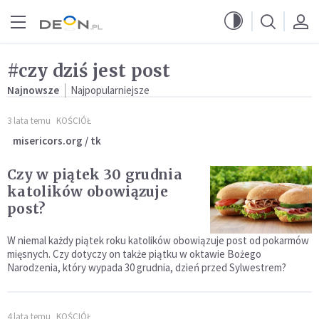
Przejdź do menu głównego
Przejdź do treści
#czy dziś jest post
Najnowsze
Najpopularniejsze
3 lata temu
KOŚCIÓŁ
misericors.org / tk
Czy w piątek 30 grudnia
katolików obowiązuje
post?
W niemal każdy piątek roku katolików obowiązuje post od pokarmów
mięsnych. Czy dotyczy on także piątku w oktawie Bożego
Narodzenia, który wypada 30 grudnia, dzień przed Sylwestrem?
4 lata temu
KOŚCIÓŁ