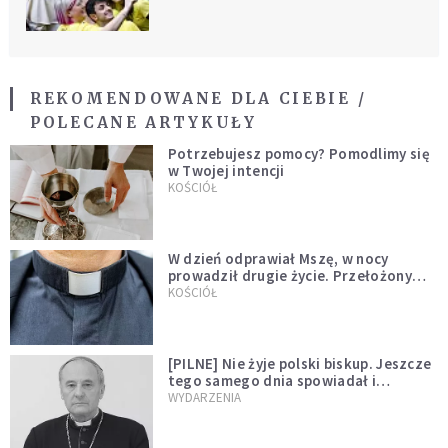
REKOMENDOWANE DLA CIEBIE /
POLECANE ARTYKUŁY
Potrzebujesz pomocy? Pomodlimy się
w Twojej intencji
KOŚCIÓŁ
W dzień odprawiał Mszę, w nocy
prowadził drugie życie. Przełożony
kazał mu opuścić zakon
KOŚCIÓŁ
[PILNE] Nie żyje polski biskup. Jeszcze
tego samego dnia spowiadał i
sprawował Mszę świętą
WYDARZENIA