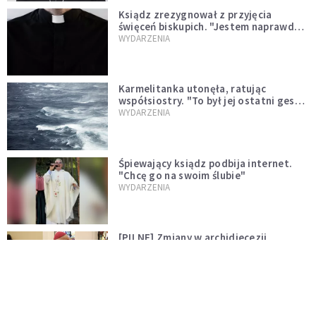
Ksiądz zrezygnował z przyjęcia
święceń biskupich. "Jestem naprawdę
niegodny"
WYDARZENIA
Karmelitanka utonęła, ratując
współsiostry. "To był jej ostatni gest
miłości"
WYDARZENIA
Śpiewający ksiądz podbija internet.
"Chcę go na swoim ślubie"
WYDARZENIA
[PILNE] Zmiany w archidiecezji
warszawskiej. Abp Adrian Galbas
wręczył dekrety nowym proboszczom
KOŚCIÓŁ
[PILNE] Podjęto kroki ws. księdza