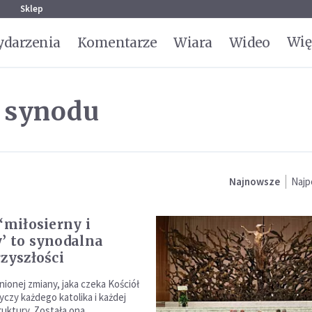
g
Sklep
Wię
darzenia
Komentarze
Wiara
Wideo
 synodu
Najnowsze
Najp
‘miłosierny i
’ to synodalna
rzyszłości
nionej zmiany, jaka czeka Kościół
tyczy każdego katolika i każdej
truktury. Została ona