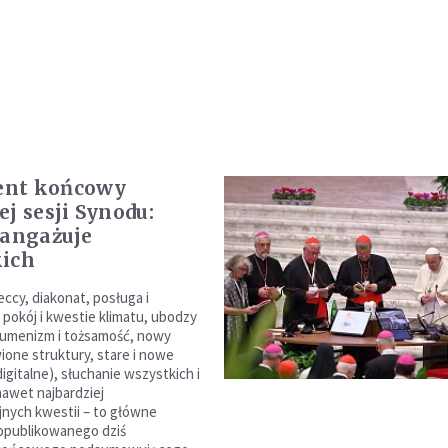
nt końcowy
ej sesji Synodu:
 angażuje
kich
eccy, diakonat, posługa i
 pokój i kwestie klimatu, ubodzy
ekumenizm i tożsamość, nowy
ione struktury, stare i nowe
digitalne), słuchanie wszystkich i
nawet najbardziej
nych kwestii – to główne
opublikowanego dziś