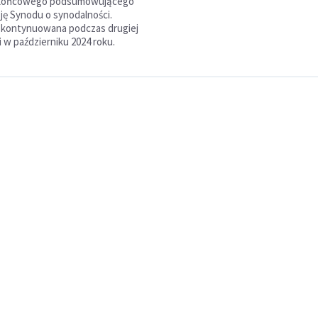
końcowego podsumowującego
ję Synodu o synodalności.
 kontynuowana podczas drugiej
ji w październiku 2024 roku.