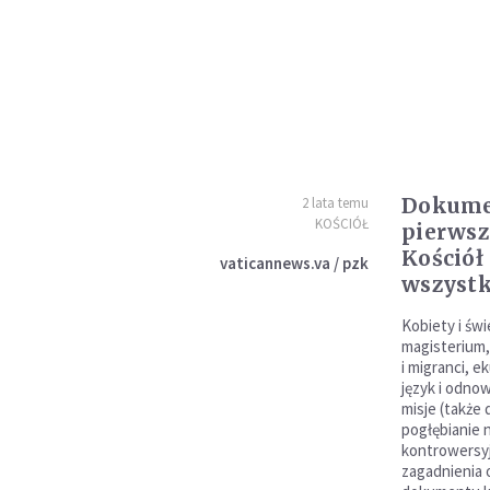
Dokume
2 lata temu
KOŚCIÓŁ
pierwsz
Kościół
vaticannews.va / pzk
wszyst
Kobiety i świ
magisterium,
i migranci, 
język i odnow
misje (także 
pogłębianie 
kontrowersyj
zagadnienia 