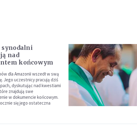
 synodalni
ją nad
ntem końcowym
pów dla Amazonii wszedł w swą
. Jego uczestnicy pracują dziś
pach, dyskutując nad kwestiami
które znajdują swe
lenie w dokumencie końcowym.
pocznie się jego ostateczna