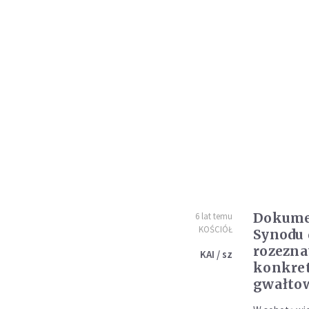
Dokume
6 lat temu
KOŚCIÓŁ
Synodu 
rozezn
KAI / sz
konkret
gwałto