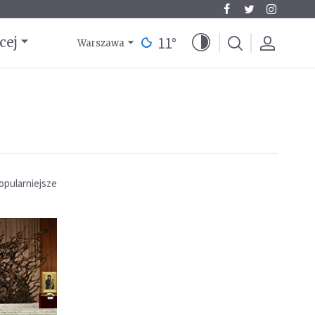
11
°
cej
Warszawa
opularniejsze