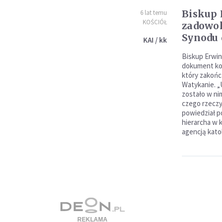
Biskup 
6 lat temu
KOŚCIÓŁ
zadowo
Synodu 
KAI / kk
Biskup Erwin
dokument ko
który zakończ
Watykanie. „
zostało w n
czego rzeczy
powiedział po
hierarcha w 
agencją kato