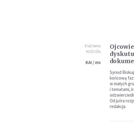
Ojcowie
6 lat temu
KOŚCIÓŁ
dyskutu
dokume
KAI / ms
Synod Bisku
końcową fazę
w małych gru
i tematami, 
odzwiercied
Od jutra roz
redakcja.