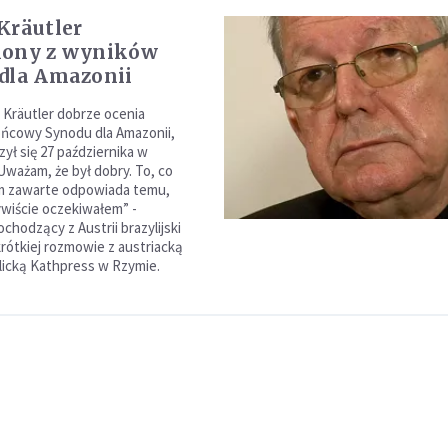
Kräutler
lony z wyników
dla Amazonii
 Kräutler dobrze ocenia
ńcowy Synodu dla Amazonii,
ył się 27 października w
Uważam, że był dobry. To, co
im zawarte odpowiada temu,
wiście oczekiwałem” -
chodzący z Austrii brazylijski
krótkiej rozmowie z austriacką
licką Kathpress w Rzymie.