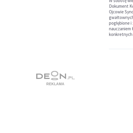
W sobotę wi
Dokument Ko
Ojcowie Syno
gwałtownych 
pogłębione 
nauczaniem K
konkretnych