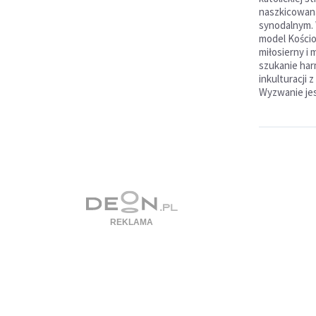
naszkicowan
synodalnym.
model Kościo
miłosierny i 
szukanie har
inkulturacji 
Wyzwanie jest