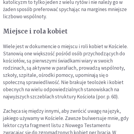
katolicyzm to tylko jeden z wielu rytów i nie należy go w
żaden sposób preferować spychając na margines mniejsze
liczbowo wspólnoty.
Miejsce i rola kobiet
Wiele jest w dokumencie o miejscu i roli kobiet w Kościele.
Stanowią one większość pośród osób przychodzących do
kościołów, są pierwszymi świadkami wiary w swoich
rodzinach, są aktywne w parafiach, prowadzą wspólnoty,
szkoły, szpitale, ośrodki pomocy, upominają się o
społeczną sprawiedliwość. Nie brakuje teolożek i kobiet
obecnych na wielu odpowiedzialnych stanowiskach na
najwyższych szczeblach struktury Kościoła (por. p. 60).
Zachęca się między innymi, aby zwrócić uwagę na język,
jakiego używamy w Kościele. Zawsze bulwersuje mnie, gdy
lektor czyta fragment listu z Nowego Testamentu
zwracając się do zgromadzonych kobiet per bracia. W