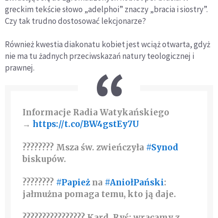
greckim tekście słowo „adelphoi” znaczy „bracia i siostry”.
Czy tak trudno dostosować lekcjonarze?
Również kwestia diakonatu kobiet jest wciąż otwarta, gdyż
nie ma tu żadnych przeciwskazań natury teologicznej i
prawnej.
️Informacje Radia Watykańskiego
→
https://t.co/BW4gstEy7U
???????? Msza św. zwieńczyła
#Synod
biskupów.
????????
#Papież
na
#AniołPański
:
jałmużna pomaga temu, kto ją daje.
???????????????? Kard. Ryś: wracamy z