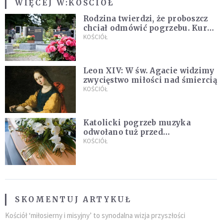
WIĘCEJ W:
KOŚCIÓŁ
Rodzina twierdzi, że proboszcz
chciał odmówić pogrzebu. Kuria
zapowiada wyjaśnienia
KOŚCIÓŁ
Leon XIV: W św. Agacie widzimy
zwycięstwo miłości nad śmiercią
KOŚCIÓŁ
Katolicki pogrzeb muzyka
odwołano tuż przed
uroczystością. Powodem była
KOŚCIÓŁ
przynależność do masonerii
SKOMENTUJ ARTYKUŁ
Kościół ‘miłosierny i misyjny’ to synodalna wizja przyszłości