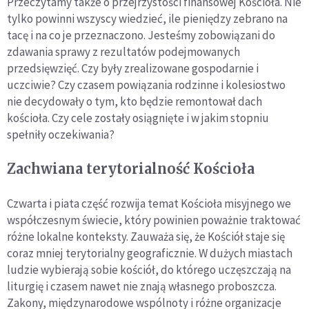
Przeczytamy także o przejrzystości finansowej Kościoła. Nie
tylko powinni wszyscy wiedzieć, ile pieniędzy zebrano na
tacę i na co je przeznaczono. Jesteśmy zobowiązani do
zdawania sprawy z rezultatów podejmowanych
przedsięwzięć. Czy były zrealizowane gospodarnie i
uczciwie? Czy czasem powiązania rodzinne i kolesiostwo
nie decydowały o tym, kto będzie remontował dach
kościoła. Czy cele zostały osiągnięte i w jakim stopniu
spełniły oczekiwania?
Zachwiana terytorialność Kościoła
Czwarta i piata część rozwija temat Kościoła misyjnego we
współczesnym świecie, który powinien poważnie traktować
różne lokalne konteksty. Zauważa się, że Kościół staje się
coraz mniej terytorialny geograficznie. W dużych miastach
ludzie wybierają sobie kościół, do którego uczęszczają na
liturgię i czasem nawet nie znają własnego proboszcza.
Zakony, międzynarodowe wspólnoty i różne organizacje