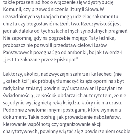
także proszeni ad hoc o włączenie się w dystrybucję
Komunii, czy przewodniczenie liturgii Słowa. W
uzasadnionych sytuacjach mogą udzielać sakramentu
chrztu czy błogosławić małżeństwo. Rzeczywistość jest
jednak daleka od tych szlachetnych synodalnych pragnień.
Nie zapomnę, gdy na pogrzebie mojego Taty leśnika,
proboszcz nie pozwolił przedstawicielowi Lasów
Państwowych pożegnać go od ambonki, bo jak twierdził
„jest to zakazane przez Episkopat”.
Lektorzy, akolici, nadzwyczajni szafarze i katecheci (nie
„katechiści” jak próbują tłumaczyć księża oporni na zbyt
radykalne zmiany) powinni być ustanawiani i posyłani ze
świadomością, że Kościół obdarza ich autorytetem, że nie
są jedynie wyciągniętą ręką księdza, który nie ma czasu.
Podobnie z wieloma innymi posługami, które wymienia
dokument. Takie posługi jak prowadzenie nabożeństw,
kierowanie wspólnotą czy organizowanie akcji
charytatywnych, powinny wiązać się z powierzeniem osobie