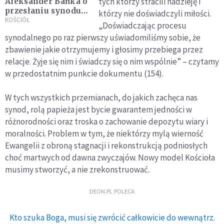
tych którzy stracili nadzieję i
Aleksander Bańka o
przesłaniu synodu
którzy nie doświadczyli miłości.
dla świeckich: Nie
KOŚCIÓŁ
„Doświadczając procesu
jesteśmy "drugiej
synodalnego po raz pierwszy uświadomiliśmy sobie, że
kategorii"
zbawienie jakie otrzymujemy i głosimy przebiega przez
relacje. Żyje się nim i świadczy się o nim wspólnie” – czytamy
w przedostatnim punkcie dokumentu (154).
W tych wszystkich przemianach, do jakich zachęca nas
synod, rolą papieża jest bycie gwarantem jedności w
różnorodności oraz troska o zachowanie depozytu wiary i
moralności. Problem w tym, że niektórzy mylą wierność
Ewangelii z obroną stagnacji i rekonstrukcją podniosłych
choć martwych od dawna zwyczajów. Nowy model Kościoła
musimy stworzyć, a nie zrekonstruować.
DEON.PL POLECA
Kto szuka Boga, musi się zwrócić całkowicie do wewnątrz.