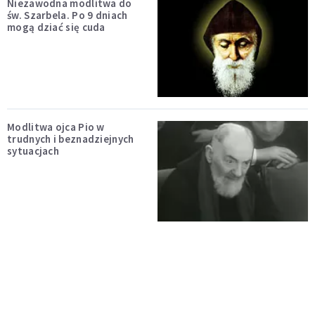
Niezawodna modlitwa do
św. Szarbela. Po 9 dniach
mogą dziać się cuda
Modlitwa ojca Pio w
trudnych i beznadziejnych
sytuacjach