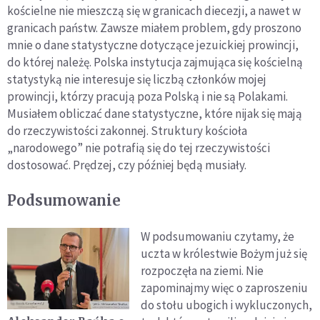
kościelne nie mieszczą się w granicach diecezji, a nawet w
granicach państw. Zawsze miałem problem, gdy proszono
mnie o dane statystyczne dotyczące jezuickiej prowincji,
do której należę. Polska instytucja zajmująca się kościelną
statystyką nie interesuje się liczbą członków mojej
prowincji, którzy pracują poza Polską i nie są Polakami.
Musiałem obliczać dane statystyczne, które nijak się mają
do rzeczywistości zakonnej. Struktury kościoła
„narodowego” nie potrafią się do tej rzeczywistości
dostosować. Prędzej, czy później będą musiały.
Podsumowanie
W podsumowaniu czytamy, że
uczta w królestwie Bożym już się
rozpoczęła na ziemi. Nie
zapominajmy więc o zaproszeniu
do stołu ubogich i wykluczonych,