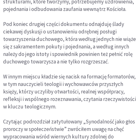
strukturami, które tworzymy, potrzebujemy uzdrowienia,
pojednania i odbudowania zaufania wewnątrz Kościoła.
Pod koniec drugiej części dokumentu odnajduję ślady
ciekawej dyskusji o ustanowieniu odrębnej posługi
towarzyszenia duchowego, która według jednych nie wiąże
się z sakramentem pokuty i pojednania, a według innych
należy do jego istoty i spowiednik powinien też pełnić rolę
duchowego towarzysza a nie tylko rozgrzeszać.
W innym miejscu kładzie się nacisk na formację formatorów,
w tym nauczycieli teologii i wychowawców przyszłych
księży, którzy uczyliby otwartości, realnej współpracy,
refleksji i wspólnego rozeznawania, czytania rzeczywistości
w kluczu teologicznym.
Czytając podrozdział zatytułowany „Synodalność jako głos
proroczy w społeczeństwie” zwróciłem uwagę na chęć
wypracowania wśród wiernych kultury zdolnej do