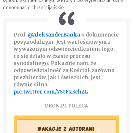
synodu ekumenicznego, w którym wzięłyby udział różne
denominacje chrześcijańskie.
Prof.
@AleksanderBanka
o dokumencie
posynodalnym: Jest wartościowym i
wyważonym odzwierciedleniem tego,
co się działo w czasie procesu
synodalnego. Pokazuje nam, że
odpowiedzialność za Kościół, zarówno
prezbiterów, jak i świeckich, jest
równie silna.
pic.twitter.com/78tFx3chZL
DEON.PL POLECA