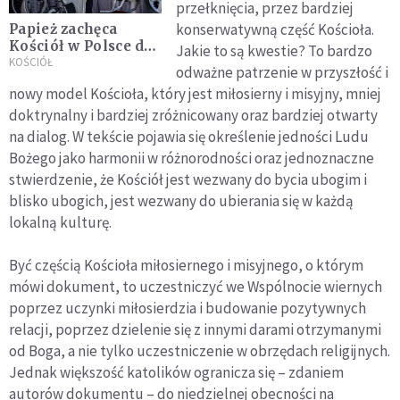
przełknięcia, przez bardziej
konserwatywną część Kościoła.
Papież zachęca
Kościół w Polsce do
Jakie to są kwestie? To bardzo
otwartości na styl
KOŚCIÓŁ
odważne patrzenie w przyszłość i
synodalny
nowy model Kościoła, który jest miłosierny i misyjny, mniej
doktrynalny i bardziej zróżnicowany oraz bardziej otwarty
na dialog. W tekście pojawia się określenie jedności Ludu
Bożego jako harmonii w różnorodności oraz jednoznaczne
stwierdzenie, że Kościół jest wezwany do bycia ubogim i
blisko ubogich, jest wezwany do ubierania się w każdą
lokalną kulturę.
Być częścią Kościoła miłosiernego i misyjnego, o którym
mówi dokument, to uczestniczyć we Wspólnocie wiernych
poprzez uczynki miłosierdzia i budowanie pozytywnych
relacji, poprzez dzielenie się z innymi darami otrzymanymi
od Boga, a nie tylko uczestniczenie w obrzędach religijnych.
Jednak większość katolików ogranicza się – zdaniem
autorów dokumentu – do niedzielnej obecności na