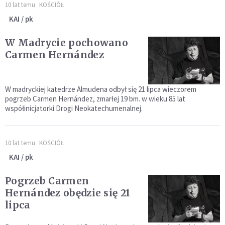
10 lat temu
KOŚCIÓŁ
KAI / pk
W Madrycie pochowano
Carmen Hernández
W madryckiej katedrze Almudena odbył się 21 lipca wieczorem
pogrzeb Carmen Hernández, zmarłej 19 bm. w wieku 85 lat
współinicjatorki Drogi Neokatechumenalnej.
10 lat temu
KOŚCIÓŁ
KAI / pk
Pogrzeb Carmen
Hernández obędzie się 21
lipca