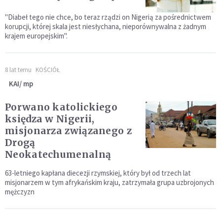
"Diabeł tego nie chce, bo teraz rządzi on Nigerią za pośrednictwem
korupcji, której skala jest niesłychana, nieporównywalna z żadnym
krajem europejskim".
8 lat temu
KOŚCIÓŁ
KAI/ mp
Porwano katolickiego
księdza w Nigerii,
misjonarza związanego z
Drogą
Neokatechumenalną
63-letniego kapłana diecezji rzymskiej, który był od trzech lat
misjonarzem w tym afrykańskim kraju, zatrzymała grupa uzbrojonych
mężczyzn