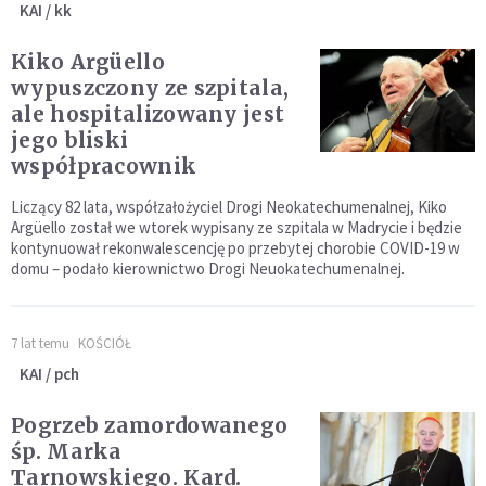
KAI / kk
Kiko Argüello
wypuszczony ze szpitala,
ale hospitalizowany jest
jego bliski
współpracownik
Liczący 82 lata, współzałożyciel Drogi Neokatechumenalnej, Kiko
Argüello został we wtorek wypisany ze szpitala w Madrycie i będzie
kontynuował rekonwalescencję po przebytej chorobie COVID-19 w
domu – podało kierownictwo Drogi Neuokatechumenalnej.
7 lat temu
KOŚCIÓŁ
KAI / pch
Pogrzeb zamordowanego
śp. Marka
Tarnowskiego. Kard.