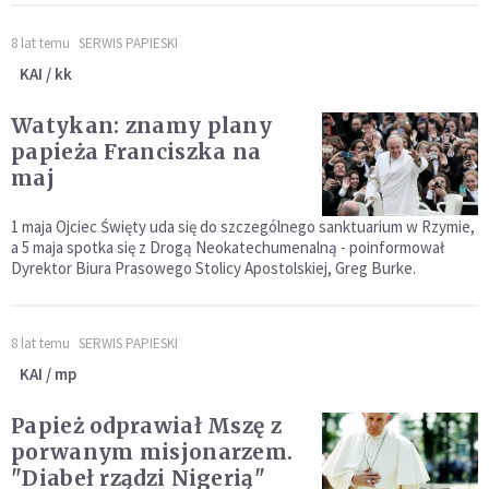
8 lat temu
SERWIS PAPIESKI
KAI / kk
Watykan: znamy plany
papieża Franciszka na
maj
1 maja Ojciec Święty uda się do szczególnego sanktuarium w Rzymie,
a 5 maja spotka się z Drogą Neokatechumenalną - poinformował
Dyrektor Biura Prasowego Stolicy Apostolskiej, Greg Burke.
8 lat temu
SERWIS PAPIESKI
KAI / mp
Papież odprawiał Mszę z
porwanym misjonarzem.
"Diabeł rządzi Nigerią"