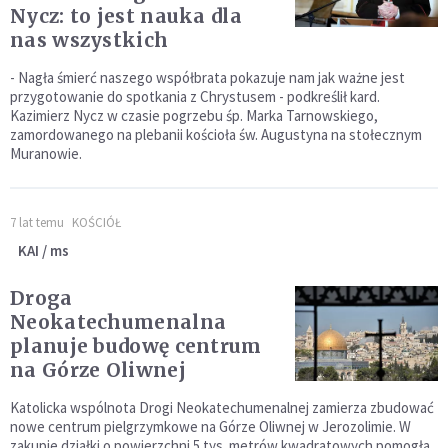
Nycz: to jest nauka dla
nas wszystkich
- Nagła śmierć naszego współbrata pokazuje nam jak ważne jest
przygotowanie do spotkania z Chrystusem - podkreślił kard.
Kazimierz Nycz w czasie pogrzebu śp. Marka Tarnowskiego,
zamordowanego na plebanii kościoła św. Augustyna na stołecznym
Muranowie.
7 lat temu
KOŚCIÓŁ
KAI / ms
Droga
Neokatechumenalna
planuje budowę centrum
na Górze Oliwnej
Katolicka wspólnota Drogi Neokatechumenalnej zamierza zbudować
nowe centrum pielgrzymkowe na Górze Oliwnej w Jerozolimie. W
zakupie działki o powierzchni 5 tys. metrów kwadratowych pomogła