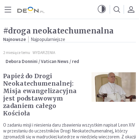
Przejdź do menu głównego
Przejdź do treści
#droga neokatechumenalna
Najnowsze
Najpopularniejsze
2 miesiące temu
WYDARZENIA
Debora Donnini / Vatican News / red
Papież do Drogi
Neokatechumenalnej:
Misja ewangelizacyjna
jest podstawowym
zadaniem całego
Kościoła
O zadaniu misji i niesienia daru zbawienia wszystkim napisał Leon XIV
w przesłaniu do uczestników Drogi Neokatechumenalnej, którzy
zgromadzili się w madryckiej katedrze w niedzielę wieczorem. Z okazji