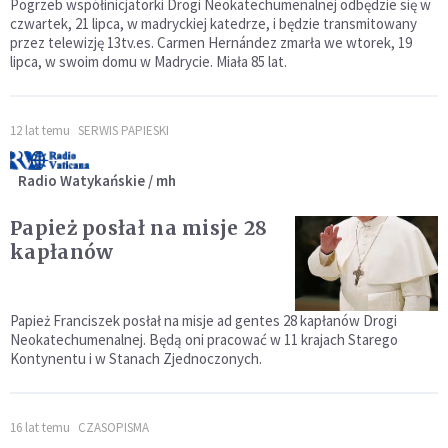
Pogrzeb współinicjatorki Drogi Neokatechumenalnej odbędzie się w
czwartek, 21 lipca, w madryckiej katedrze, i będzie transmitowany
przez telewizję 13tv.es. Carmen Hernández zmarła we wtorek, 19
lipca, w swoim domu w Madrycie. Miała 85 lat.
12 lat temu
SERWIS PAPIESKI
Radio Watykańskie / mh
Papież posłał na misje 28
kapłanów
Papież Franciszek posłał na misje ad gentes 28 kapłanów Drogi
Neokatechumenalnej. Będą oni pracować w 11 krajach Starego
Kontynentu i w Stanach Zjednoczonych.
16 lat temu
CZASOPISMA