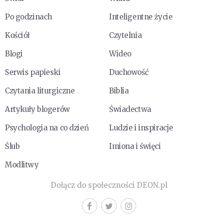
Po godzinach
Inteligentne życie
Kościół
Czytelnia
Blogi
Wideo
Serwis papieski
Duchowość
Czytania liturgiczne
Biblia
Artykuły blogerów
Świadectwa
Psychologia na co dzień
Ludzie i inspiracje
Ślub
Imiona i święci
Modlitwy
Dołącz do społeczności DEON.pl