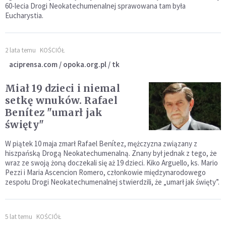
60-lecia Drogi Neokatechumenalnej sprawowana tam była
Eucharystia.
2 lata temu
KOŚCIÓŁ
aciprensa.com / opoka.org.pl / tk
Miał 19 dzieci i niemal
setkę wnuków. Rafael
Benítez "umarł jak
święty"
W piątek 10 maja zmarł Rafael Benítez, mężczyzna związany z
hiszpańską Drogą Neokatechumenalną. Znany był jednak z tego, że
wraz ze swoją żoną doczekali się aż 19 dzieci. Kiko Arguello, ks. Mario
Pezzi i Maria Ascencion Romero, członkowie międzynarodowego
zespołu Drogi Neokatechumenalnej stwierdzili, że „umarł jak święty”.
5 lat temu
KOŚCIÓŁ