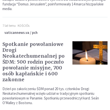
fundacja “Domus Jerusalem", poinformowały 14 marca hiszpańskie
media.
7 lat temu
KOŚCIÓŁ
vaticannews.va / pch
Spotkanie powołaniowe
Drogi
Neokatechumenalnej po
ŚDM: 500 rodzin poczuło
powołanie misyjne, 700
osób kapłańskie i 600
zakonne
Dzień po zakończeniu ŚDM ponad 20 tys. członków Drogi
Neokatechumenalnej wzięło udział w tradycyjnym spotkaniu
powołaniowym w Panamie. Spotkaniu przewodniczył kard. Seán
O'Malley z Bostonu.