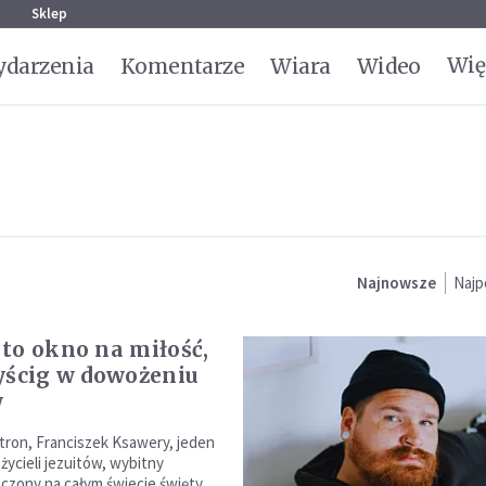
g
Sklep
Wię
darzenia
Komentarze
Wiara
Wideo
Najnowsze
Najp
to okno na miłość,
yścig w dowożeniu
w
atron, Franciszek Ksawery, jeden
życieli jezuitów, wybitny
zczony na całym świecie święty,