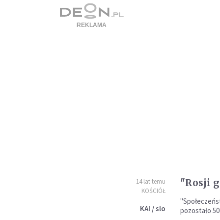
"Rosji 
14 lat temu
KOŚCIÓŁ
"Społeczeńst
KAI / slo
pozostało 50