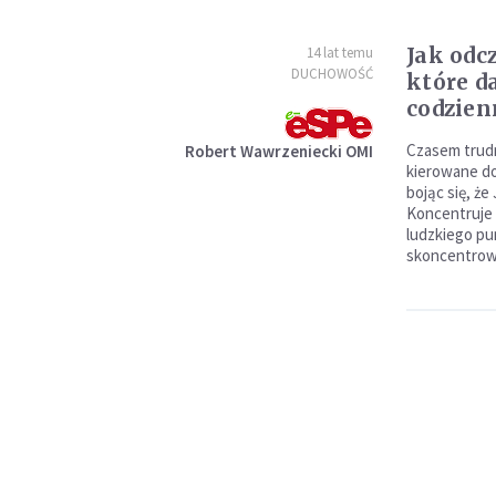
Jak odc
14 lat temu
DUCHOWOŚĆ
które d
codzien
Czasem trudn
Robert Wawrzeniecki OMI
kierowane do
bojąc się, że
Koncentruje 
ludzkiego pu
skoncentrowa