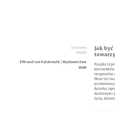
Jak być 
13 lat temu
KSIĄŻKI
towarz
Elftraud von Kalckreuth / Wydawnictwo
Książka ta je
WAM
kierowników
terapeutów o 
Może też słu
przełomowyc
Autorka zajm
duchowym i p
życia, doświ