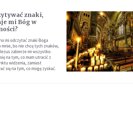
zytywać znaki,
aje mi Bóg w
ności?
o mi odczytać znaki Boga
 mnie, bo nie chcę tych znaków,
 Jezus zabierze mi wszystko.
się na tym, co mam utracić z
nktu widzenia, zamiast
ć się na tym, co mogę zyskać.