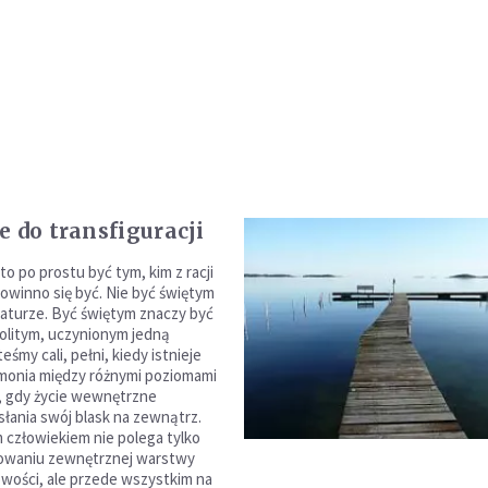
e do transfiguracji
o po prostu być tym, kim z racji
owinno się być. Nie być świętym
aturze. Być świętym znaczy być
nolitym, uczynionym jedną
eśmy cali, pełni, kiedy istnieje
rmonia między różnymi poziomami
y, gdy życie wewnętrzne
słania swój blask na zewnątrz.
 człowiekiem nie polega tylko
owaniu zewnętrznej warstwy
wości, ale przede wszystkim na