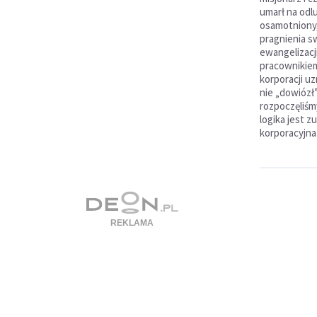
umarł na odl
osamotniony, 
pragnienia sw
ewangelizacji
pracownikiem
korporacji u
nie „dowiózł
rozpoczęliśm
logika jest z
korporacyjna