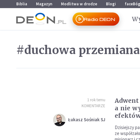
Przejdź do menu głównego
Przejdź do treści
Biblia
Magazyn
Modlitwa w drodze
Blogi
faceBó
Wy
Radio DEON
#duchowa przemiana
Adwent 
1 rok temu
KOMENTARZE
a nie w
efektó
Łukasz Sośniak SJ
Dzisiejszy p
ze współzało
misjonarz i c