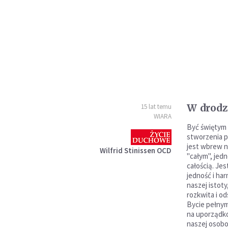
W drodz
15 lat temu
WIARA
Być świętym t
stworzenia p
jest wbrew n
Wilfrid Stinissen OCD
"całym", jed
całością. Jest
jedność i ha
naszej istot
rozkwita i od
Bycie pełnym
na uporządk
naszej osobo