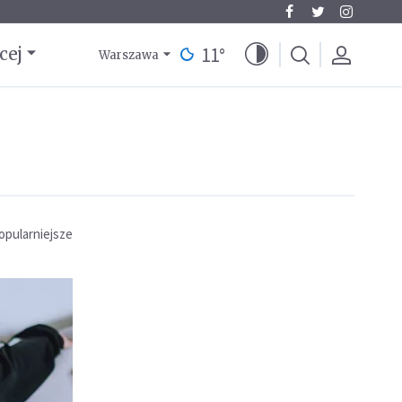
11
°
cej
Warszawa
opularniejsze