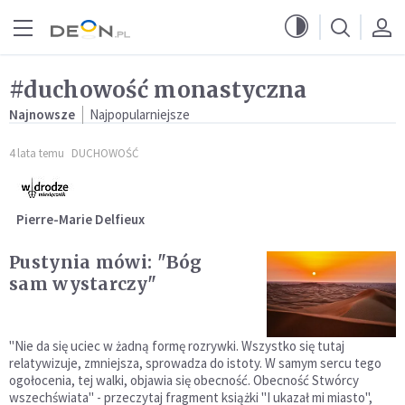
Przejdź do menu głównego
Przejdź do treści
#duchowość monastyczna
Najnowsze
Najpopularniejsze
4 lata temu
DUCHOWOŚĆ
Pierre-Marie Delfieux
Pustynia mówi: "Bóg
sam wystarczy"
"Nie da się uciec w żadną formę rozrywki. Wszystko się tutaj
relatywizuje, zmniejsza, sprowadza do istoty. W samym sercu tego
ogołocenia, tej walki, objawia się obecność. Obecność Stwórcy
wszechświata" - przeczytaj fragment książki "I ukazał mi miasto",