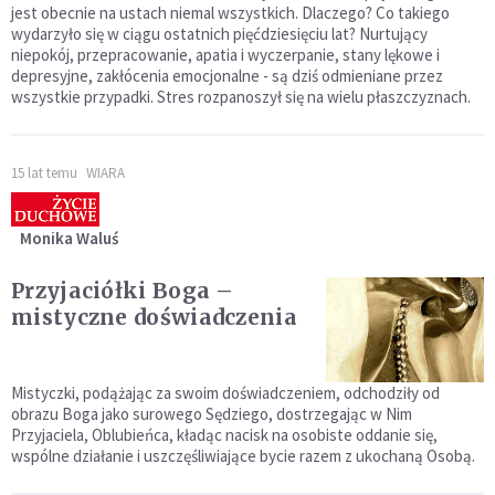
jest obecnie na ustach niemal wszystkich. Dlaczego? Co takiego
wydarzyło się w ciągu ostatnich pięćdziesięciu lat? Nurtujący
niepokój, przepracowanie, apatia i wyczerpanie, stany lękowe i
depresyjne, zakłócenia emocjonalne - są dziś odmieniane przez
wszystkie przypadki. Stres rozpanoszył się na wielu płaszczyznach.
15 lat temu
WIARA
Monika Waluś
Przyjaciółki Boga –
mistyczne doświadczenia
Mistyczki, podążając za swoim doświadczeniem, odchodziły od
obrazu Boga jako surowego Sędziego, dostrzegając w Nim
Przyjaciela, Oblubień­ca, kładąc nacisk na osobiste oddanie się,
wspólne działanie i uszczęśli­wiające bycie razem z ukochaną Osobą.