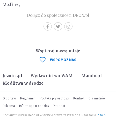
Modlitwy
Dołącz do społeczności DEON.pl
Wspieraj naszą misję
WSPOMÓŻ NAS
Jezuici.pl
Wydawnictwo WAM
Mando.pl
Modlitwa w drodze
O portalu
Regulamin
Polityka prywatności
Kontakt
Dla mediów
Reklama
Informacje o cookies
Patronat
Copyright 2019 © Deon.pl Wszystkie prawa zastrzeżone. Realizacja
ideo.pl