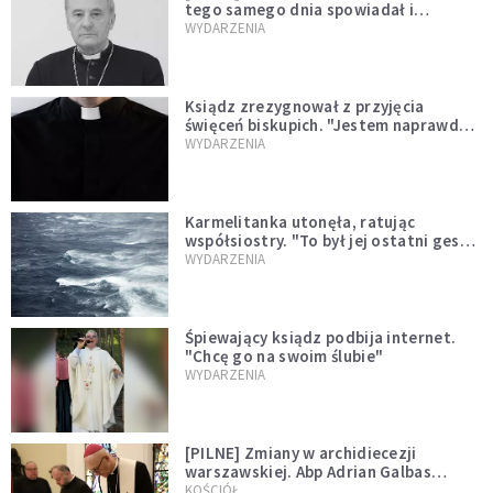
tego samego dnia spowiadał i
sprawował Mszę świętą
WYDARZENIA
Ksiądz zrezygnował z przyjęcia
święceń biskupich. "Jestem naprawdę
niegodny"
WYDARZENIA
Karmelitanka utonęła, ratując
współsiostry. "To był jej ostatni gest
miłości"
WYDARZENIA
Śpiewający ksiądz podbija internet.
"Chcę go na swoim ślubie"
WYDARZENIA
[PILNE] Zmiany w archidiecezji
warszawskiej. Abp Adrian Galbas
wręczył dekrety nowym proboszczom
KOŚCIÓŁ