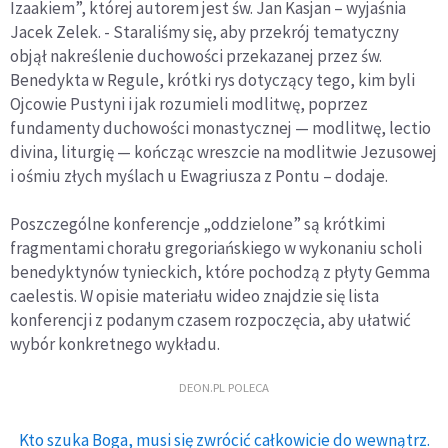
Izaakiem”, której autorem jest św. Jan Kasjan – wyjaśnia
Jacek Zelek. - Staraliśmy się, aby przekrój tematyczny
objął nakreślenie duchowości przekazanej przez św.
Benedykta w Regule, krótki rys dotyczący tego, kim byli
Ojcowie Pustyni i jak rozumieli modlitwę, poprzez
fundamenty duchowości monastycznej — modlitwę, lectio
divina, liturgię — kończąc wreszcie na modlitwie Jezusowej
i ośmiu złych myślach u Ewagriusza z Pontu – dodaje.
Poszczególne konferencje „oddzielone” są krótkimi
fragmentami chorału gregoriańskiego w wykonaniu scholi
benedyktynów tynieckich, które pochodzą z płyty Gemma
caelestis. W opisie materiału wideo znajdzie się lista
konferencji z podanym czasem rozpoczęcia, aby ułatwić
wybór konkretnego wykładu.
DEON.PL POLECA
Kto szuka Boga, musi się zwrócić całkowicie do wewnątrz.