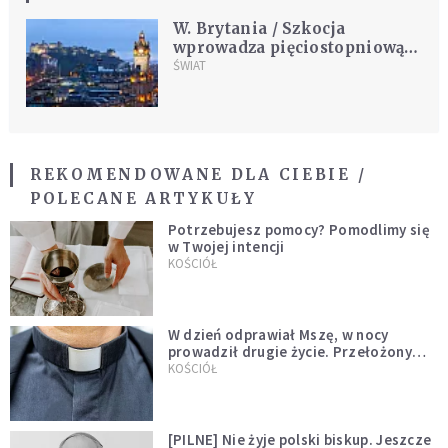
W. Brytania / Szkocja
wprowadza pięciostopniową
skalę restrykcji z powodu
ŚWIAT
wirusa
REKOMENDOWANE DLA CIEBIE /
POLECANE ARTYKUŁY
Potrzebujesz pomocy? Pomodlimy się
w Twojej intencji
KOŚCIÓŁ
W dzień odprawiał Mszę, w nocy
prowadził drugie życie. Przełożony
kazał mu opuścić zakon
KOŚCIÓŁ
[PILNE] Nie żyje polski biskup. Jeszcze