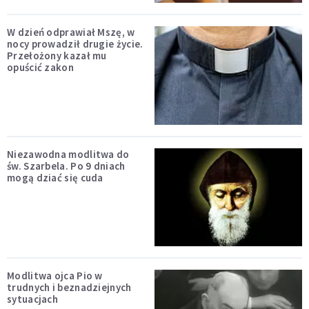
W dzień odprawiał Mszę, w
nocy prowadził drugie życie.
Przełożony kazał mu
opuścić zakon
Niezawodna modlitwa do
św. Szarbela. Po 9 dniach
mogą dziać się cuda
Modlitwa ojca Pio w
trudnych i beznadziejnych
sytuacjach