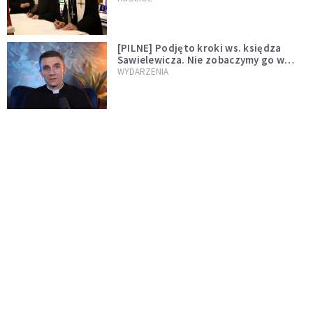
[PILNE] Podjęto kroki ws. księdza
Sawielewicza. Nie zobaczymy go w
mediach
WYDARZENIA