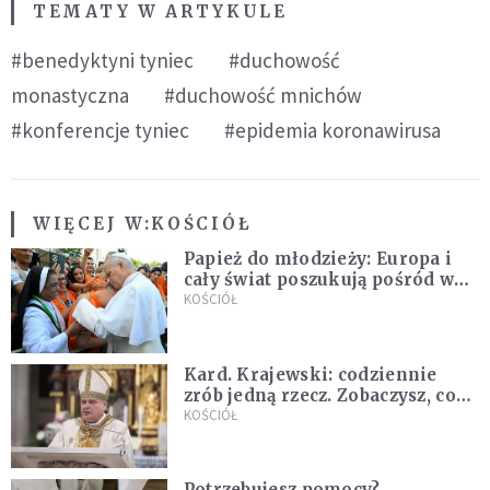
TEMATY W ARTYKULE
#benedyktyni tyniec
#duchowość
monastyczna
#duchowość mnichów
#konferencje tyniec
#epidemia koronawirusa
WIĘCEJ W:
KOŚCIÓŁ
Papież do młodzieży: Europa i
cały świat poszukują pośród was
nowych świętych
KOŚCIÓŁ
Kard. Krajewski: codziennie
zrób jedną rzecz. Zobaczysz, co
stanie się z twoim życiem
KOŚCIÓŁ
Potrzebujesz pomocy?