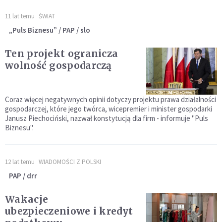
11 lat temu
ŚWIAT
„Puls Biznesu” / PAP / slo
Ten projekt ogranicza
wolność gospodarczą
Coraz więcej negatywnych opinii dotyczy projektu prawa działalności
gospodarczej, które jego twórca, wicepremier i minister gospodarki
Janusz Piechociński, nazwał konstytucją dla firm - informuje "Puls
Biznesu".
12 lat temu
WIADOMOŚCI Z POLSKI
PAP / drr
Wakacje
ubezpieczeniowe i kredyt