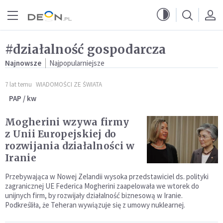
Przejdź do menu głównego
Przejdź do treści
#działalność gospodarcza
Najnowsze
Najpopularniejsze
7 lat temu
WIADOMOŚCI ZE ŚWIATA
PAP / kw
Mogherini wzywa firmy
z Unii Europejskiej do
rozwijania działalności w
Iranie
Przebywająca w Nowej Zelandii wysoka przedstawiciel ds. polityki
zagranicznej UE Federica Mogherini zaapelowała we wtorek do
unijnych firm, by rozwijały działalność biznesową w Iranie.
Podkreśliła, że Teheran wywiązuje się z umowy nuklearnej.