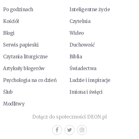
Po godzinach
Inteligentne życie
Kościół
Czytelnia
Blogi
Wideo
Serwis papieski
Duchowość
Czytania liturgiczne
Biblia
Artykuły blogerów
Świadectwa
Psychologia na co dzień
Ludzie i inspiracje
Ślub
Imiona i święci
Modlitwy
Dołącz do społeczności DEON.pl