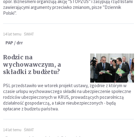
opór. Biznesmeni organizują akcję "STOPZUS" i zasypują rząd listami
zawierającymi argumenty przeciwko zmianom, pisze "Dziennik
Polski".
14 lat temu
ŚWIAT
PAP / drr
Rodzic na
wychowawczym, a
składki z budżetu?
PSL przedstawiło we wtorek projekt ustawy, zgodnie z którym w
czasie urlopu wychowawczego składki na ubezpieczenie społeczne
rodziców ubezpieczonych w KRUS, prowadzących pozarolniczą
działalność gospodarczą, a także nieubezpieczonych - będą
opłacane z budżetu państwa.
14 lat temu
ŚWIAT