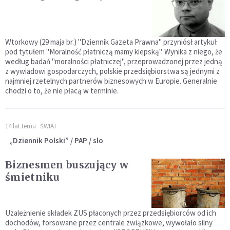
Wtorkowy (29 maja br.) "Dziennik Gazeta Prawna" przyniósł artykuł
pod tytułem "Moralność płatniczą mamy kiepską". Wynika z niego, że
według badań "moralności płatniczej", przeprowadzonej przez jedną
z wywiadowi gospodarczych, polskie przedsiębiorstwa są jednymi z
najmniej rzetelnych partnerów biznesowych w Europie. Generalnie
chodzi o to, że nie płacą w terminie.
14 lat temu
ŚWIAT
„Dziennik Polski” / PAP / slo
Biznesmen buszujący w
śmietniku
Uzależnienie składek ZUS płaconych przez przedsiębiorców od ich
dochodów, forsowane przez centrale związkowe, wywołało silny