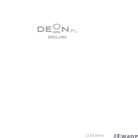
#Ewange
11 lat temu