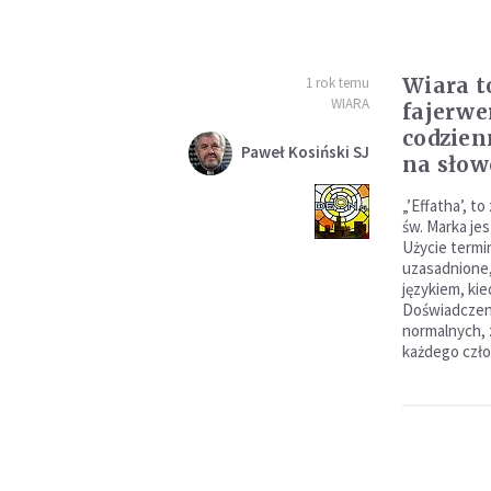
Wiara t
1 rok temu
WIARA
fajerwe
codzien
Paweł Kosiński SJ
na słowo
„’Effatha’, t
św. Marka jes
Użycie termi
uzasadnione,
językiem, kied
Doświadczeni
normalnych, 
każdego czło