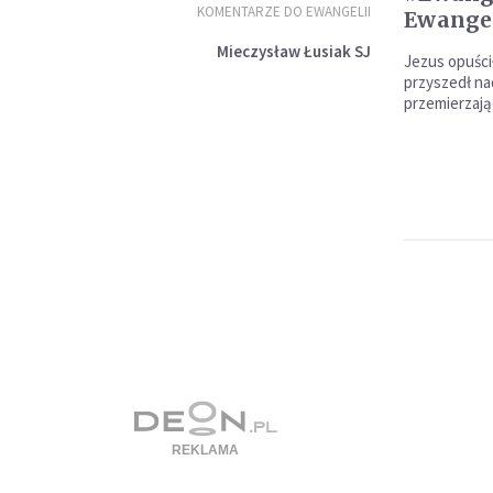
KOMENTARZE DO EWANGELII
Ewange
Mieczysław Łusiak SJ
Jezus opuścił
przyszedł nad
przemierzają