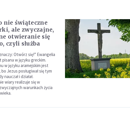
o nie świąteczne
rki, ale zwyczajne,
ne otwieranie się
, czyli służba
o znaczy: Otwórz się!” Ewangelia
t pisana w języku greckim.
nu w języku aramejskim jest
 bo Jezus posługiwał się tym
y nauczał i działał.
e wiary realizuje się w
zwyczajnych warunkach życia
wieka.