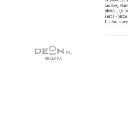
ludzkiej. M
blokad, grub
serca - pisz
facebookowym