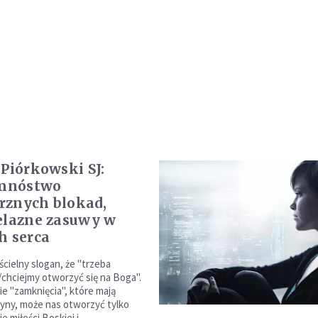
 Piórkowski SJ:
mnóstwo
znych blokad,
elazne zasuwy w
h serca
ścielny slogan, że "trzeba
hciejmy otworzyć się na Boga".
ie "zamknięcia", które mają
yny, może nas otworzyć tylko
 miłości Boskiej i