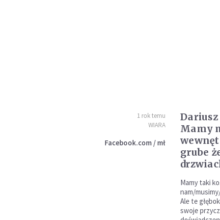
Dariusz
1 rok temu
WIARA
Mamy 
wewnętr
Facebook.com / mł
grube ż
drzwiac
Mamy taki ko
nam/musimy/c
Ale te głębok
swoje przycz
doświadczenie