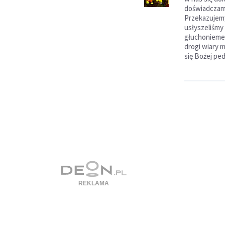
doświadczamy
Przekazujemy
usłyszeliśmy
głuchonieme
drogi wiary 
się Bożej pe