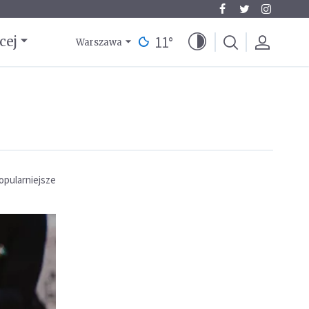
11
°
cej
Warszawa
opularniejsze