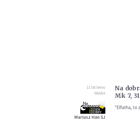
Na dobr
11 lat temu
WIARA
Mk 7, 31
"Effatha, to 
Mariusz Han SJ