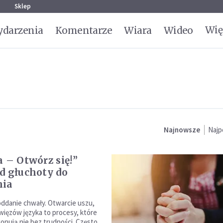
g
Sklep
Wię
darzenia
Komentarze
Wiara
Wideo
Najnowsze
Najp
a – Otwórz się!”
d głuchoty do
nia
oddanie chwały. Otwarcie uszu,
więzów języka to procesy, które
konują nie bez trudności. Często