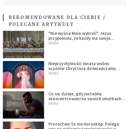
REKOMENDOWANE DLA CIEBIE /
POLECANE ARTYKUŁY
"Nie wyście Mnie wybrali". Jezus
przypomina, że każdy ma swoje
miejsce i swoją misję
WIARA
Nieprzychylności świata wobec
uczniów Chrystusa doświadczamy
wszyscy, również dzisiaj
WIARA
Co się dzieje, gdy jesteśmy
skoncentrowani na swoich smutkach?
Mówi o tym św. Jan
WIARA
Proroctwo to nie horoskop. Polega
ono na widzeniu teraźniejszości w