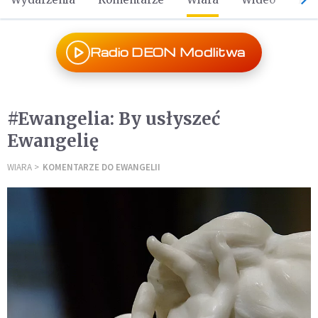
Radio DEON Modlitwa
#Ewangelia: By usłyszeć
Ewangelię
WIARA
KOMENTARZE DO EWANGELII