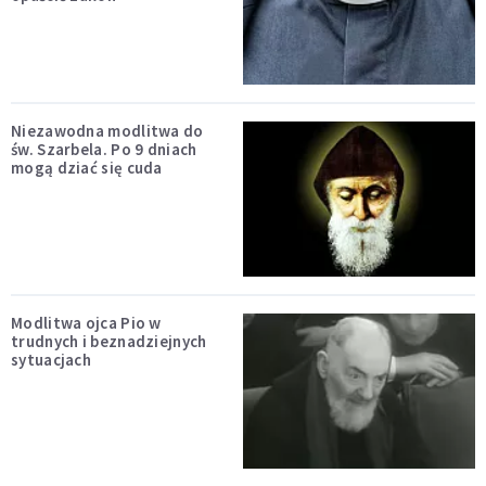
Niezawodna modlitwa do
św. Szarbela. Po 9 dniach
mogą dziać się cuda
Modlitwa ojca Pio w
trudnych i beznadziejnych
sytuacjach