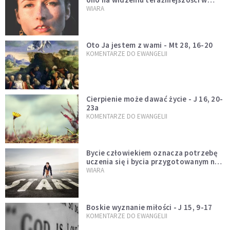
świetle przeszłości Jezusa
WIARA
Oto Ja jestem z wami - Mt 28, 16-20
KOMENTARZE DO EWANGELII
Cierpienie może dawać życie - J 16, 20-
23a
KOMENTARZE DO EWANGELII
Bycie człowiekiem oznacza potrzebę
uczenia się i bycia przygotowanym na
nowość każdej sytuacji
WIARA
Boskie wyznanie miłości - J 15, 9-17
KOMENTARZE DO EWANGELII