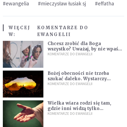
#ewangelia
#mieczysław łusiak sj
#effatha
WIĘCEJ
KOMENTARZE DO
W:
EWANGELII
Chcesz zrobić dla Boga
wszystko? Uważaj, by nie wpaść
w groźną pułapkę
KOMENTARZE DO EWANGELII
Bożej obecności nie trzeba
szukać daleko. Wystarczy
nauczyć się słuchać
KOMENTARZE DO EWANGELII
Wielka wiara rodzi się tam,
gdzie inni widzą tylko
przeszkody
KOMENTARZE DO EWANGELII