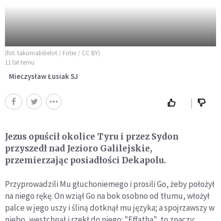
(fot. takomabibelot / Foter / CC BY)
11 lat temu
Mieczysław Łusiak SJ
Jezus opuścił okolice Tyru i przez Sydon
przyszedł nad Jezioro Galilejskie,
przemierzając posiadłości Dekapolu.
Przyprowadzili Mu głuchoniemego i prosili Go, żeby położył
na niego rękę. On wziął Go na bok osobno od tłumu, włożył
palce w jego uszy i śliną dotknął mu języka; a spojrzawszy w
niebo, westchnął i rzekł do niego: "Effatha", to znaczy: