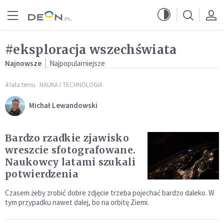
Przejdź do menu głównego
Przejdź do treści
#eksploracja wszechświata
Najnowsze
Najpopularniejsze
4 lata temu
NAUKA I TECHNOLOGIA
Michał Lewandowski
Bardzo rzadkie zjawisko
wreszcie sfotografowane.
Naukowcy latami szukali
potwierdzenia
Czasem żeby zrobić dobre zdjęcie trzeba pojechać bardzo daleko. W
tym przypadku nawet dalej, bo na orbitę Ziemi.