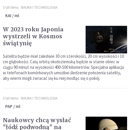
5 lat temu
NAUKA I TECHNOLOGIA
KAI / ml
W 2023 roku Japonia
wystrzeli w Kosmos
świątynię
Satelita będzie miał zaledwie 30 cm szerokości, 20 cm wysokości i 10
cm głębokości. Całą orbitę okołoziemską będzie w stanie obiec w
ciągu 90 minut na wysokości 400-500 kilometrów. Specjalna aplikacja
w telefonach komórkowych umożliwi śledzenie położenia satelity,
aby wierni mogli zwracać się ku niej modląc się o pokój.
5 lat temu
NAUKA I TECHNOLOGIA
PAP / ml
Naukowcy chcą wysłać
"łódź podwodną" na